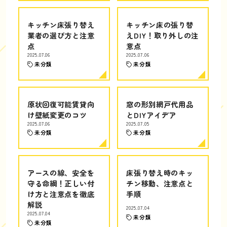
キッチン床張り替え
キッチン床の張り替
業者の選び方と注意
えDIY！取り外しの注
点
意点
2025.07.06
2025.07.06
未分類
未分類
原状回復可能賃貸向
窓の形別網戸代用品
け壁紙変更のコツ
とDIYアイデア
2025.07.06
2025.07.05
未分類
未分類
アースの線、安全を
床張り替え時のキッ
守る命綱！正しい付
チン移動、注意点と
け方と注意点を徹底
手順
解説
2025.07.04
2025.07.04
未分類
未分類