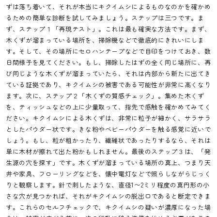
ずは落ち着いて、それが本当にキクイムシによるものなのかを確かめ
るための簡単な診断を試してみましょう。ステップは三つです。ま
ず、ステップ１「再現テスト」。これは最も確実な方法です。まず、
木くずが溜まっている場所を、掃除機などで徹底的にきれいにしま
す。そして、その場所にセロハンテープなどで目印をつけておき、数
日間様子を見てください。もし、掃除したはずの全く同じ場所に、再
び同じような木くずが溜まっていたら、それは内部から新たに出てき
ている証拠であり、キクイムシの被害である可能性が非常に高くなり
ます。次に、ステップ２「木くずの質感チェック」。集めた木くず
を、ティッシュなどの上に少量取って、指先で感触を確かめてみてく
ださい。キクイムシによる木くずは、非常に粒子が細かく、サラサラ
としたパウダー状です。きな粉やベビーパウダーを触る感覚に近いで
しょう。もし、粒が粗かったり、繊維状であったりするなら、それは
単に木材が擦れて出た粉かもしれません。最後のステップ３は、「発
生源の穴を探す」です。木くずが溜まっている場所の真上、つまり天
井や家具、フローリングなどを、懐中電灯などで照らしながらじっく
りと観察します。針で刺したような、直径1〜2ミリ程度の真円形の小
さな穴が見つかれば、それがキクイムシの脱出口であると断定できま
す。これらのセルフチェックで、キクイムシの疑いが濃厚になった場