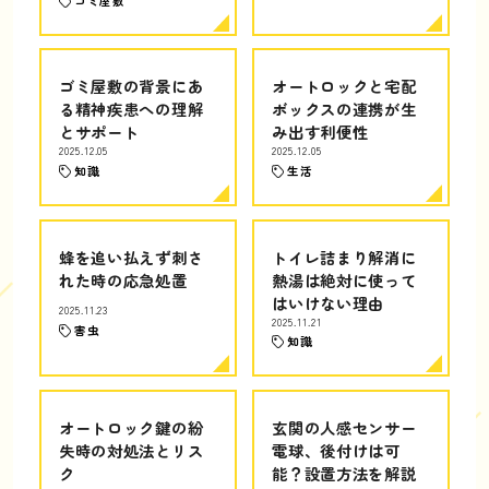
ゴミ屋敷
ゴミ屋敷の背景にあ
オートロックと宅配
る精神疾患への理解
ボックスの連携が生
とサポート
み出す利便性
2025.12.05
2025.12.05
知識
生活
蜂を追い払えず刺さ
トイレ詰まり解消に
れた時の応急処置
熱湯は絶対に使って
はいけない理由
2025.11.23
2025.11.21
害虫
知識
オートロック鍵の紛
玄関の人感センサー
失時の対処法とリス
電球、後付けは可
ク
能？設置方法を解説