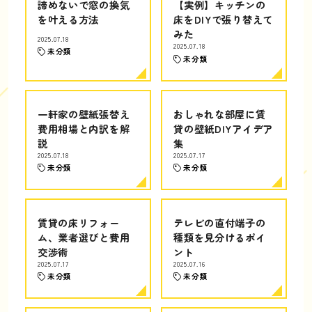
諦めないで窓の換気
【実例】キッチンの
を叶える方法
床をDIYで張り替えて
みた
2025.07.18
2025.07.18
未分類
未分類
一軒家の壁紙張替え
おしゃれな部屋に賃
費用相場と内訳を解
貸の壁紙DIYアイデア
説
集
2025.07.18
2025.07.17
未分類
未分類
賃貸の床リフォー
テレビの直付端子の
ム、業者選びと費用
種類を見分けるポイ
交渉術
ント
2025.07.17
2025.07.16
未分類
未分類