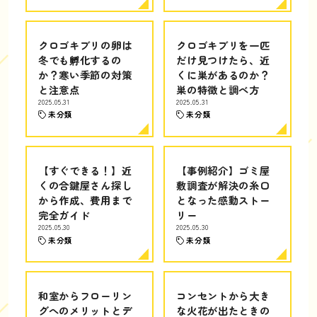
クロゴキブリの卵は
クロゴキブリを一匹
冬でも孵化するの
だけ見つけたら、近
か？寒い季節の対策
くに巣があるのか？
と注意点
巣の特徴と調べ方
2025.05.31
2025.05.31
未分類
未分類
【すぐできる！】近
【事例紹介】ゴミ屋
くの合鍵屋さん探し
敷調査が解決の糸口
から作成、費用まで
となった感動ストー
完全ガイド
リー
2025.05.30
2025.05.30
未分類
未分類
和室からフローリン
コンセントから大き
グへのメリットとデ
な火花が出たときの