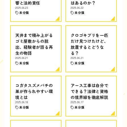
響と法的責任
はあるのか？
2025.06.23
2025.06.22
未分類
未分類
天井まで積み上がる
クロゴキブリを一匹
ゴミ屋敷からの脱
だけ見つけたけど、
出、経験者が語る再
放置するとどうな
生の物語
る？
2025.06.21
2025.06.21
未分類
未分類
コガタスズメバチの
アース工事は自分で
巣が作られやすい環
できる？法律と資格
境とは
の境界線を徹底解説
2025.06.18
2025.06.17
未分類
未分類