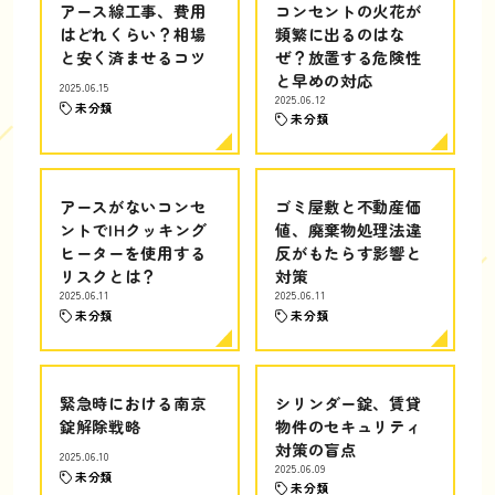
アース線工事、費用
コンセントの火花が
はどれくらい？相場
頻繁に出るのはな
と安く済ませるコツ
ぜ？放置する危険性
と早めの対応
2025.06.15
2025.06.12
未分類
未分類
アースがないコンセ
ゴミ屋敷と不動産価
ントでIHクッキング
値、廃棄物処理法違
ヒーターを使用する
反がもたらす影響と
リスクとは？
対策
2025.06.11
2025.06.11
未分類
未分類
緊急時における南京
シリンダー錠、賃貸
錠解除戦略
物件のセキュリティ
対策の盲点
2025.06.10
2025.06.09
未分類
未分類