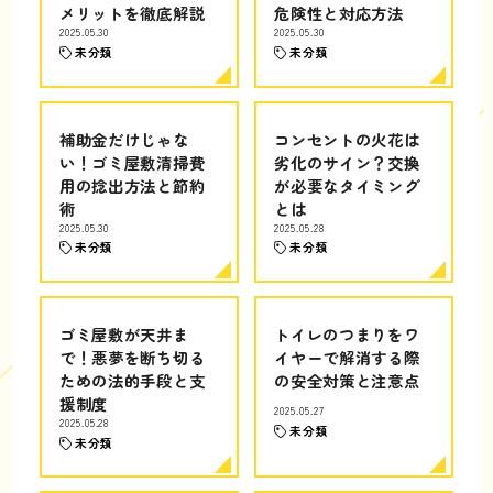
メリットを徹底解説
危険性と対応方法
2025.05.30
2025.05.30
未分類
未分類
補助金だけじゃな
コンセントの火花は
い！ゴミ屋敷清掃費
劣化のサイン？交換
用の捻出方法と節約
が必要なタイミング
術
とは
2025.05.30
2025.05.28
未分類
未分類
ゴミ屋敷が天井ま
トイレのつまりをワ
で！悪夢を断ち切る
イヤーで解消する際
ための法的手段と支
の安全対策と注意点
援制度
2025.05.27
2025.05.28
未分類
未分類