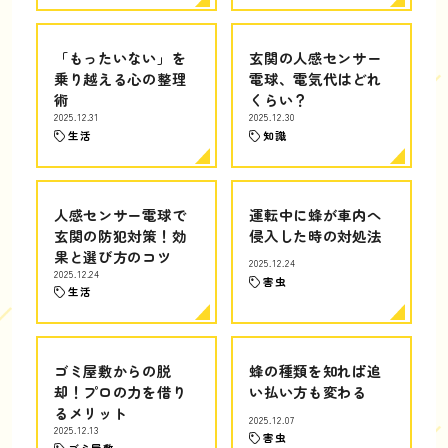
「もったいない」を
玄関の人感センサー
乗り越える心の整理
電球、電気代はどれ
術
くらい？
2025.12.31
2025.12.30
生活
知識
人感センサー電球で
運転中に蜂が車内へ
玄関の防犯対策！効
侵入した時の対処法
果と選び方のコツ
2025.12.24
2025.12.24
害虫
生活
ゴミ屋敷からの脱
蜂の種類を知れば追
却！プロの力を借り
い払い方も変わる
るメリット
2025.12.07
2025.12.13
害虫