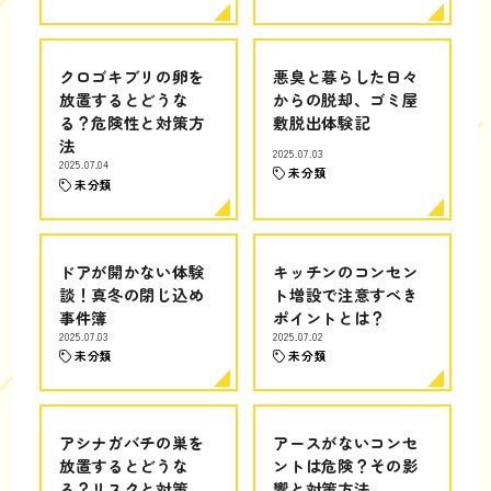
クロゴキブリの卵を
悪臭と暮らした日々
放置するとどうな
からの脱却、ゴミ屋
る？危険性と対策方
敷脱出体験記
法
2025.07.03
2025.07.04
未分類
未分類
ドアが開かない体験
キッチンのコンセン
談！真冬の閉じ込め
ト増設で注意すべき
事件簿
ポイントとは？
2025.07.03
2025.07.02
未分類
未分類
アシナガバチの巣を
アースがないコンセ
放置するとどうな
ントは危険？その影
る？リスクと対策
響と対策方法