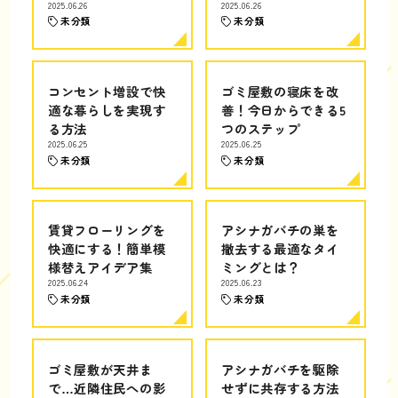
2025.06.26
2025.06.26
未分類
未分類
コンセント増設で快
ゴミ屋敷の寝床を改
適な暮らしを実現す
善！今日からできる5
る方法
つのステップ
2025.06.25
2025.06.25
未分類
未分類
賃貸フローリングを
アシナガバチの巣を
快適にする！簡単模
撤去する最適なタイ
様替えアイデア集
ミングとは？
2025.06.24
2025.06.23
未分類
未分類
ゴミ屋敷が天井ま
アシナガバチを駆除
で…近隣住民への影
せずに共存する方法