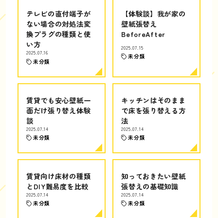
テレビの直付端子が
【体験談】我が家の
ない場合の対処法変
壁紙張替え
換プラグの種類と使
BeforeAfter
い方
2025.07.15
2025.07.16
未分類
未分類
賃貸でも安心壁紙一
キッチンはそのまま
面だけ張り替え体験
で床を張り替える方
談
法
2025.07.14
2025.07.14
未分類
未分類
賃貸向け床材の種類
知っておきたい壁紙
とDIY難易度を比較
張替えの基礎知識
2025.07.14
2025.07.14
未分類
未分類