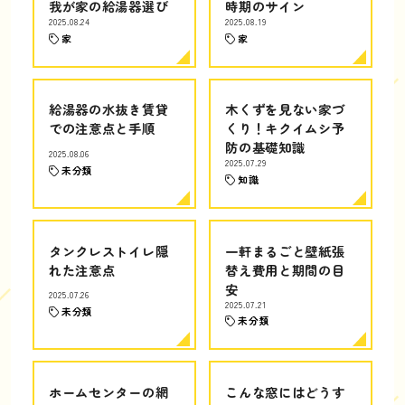
我が家の給湯器選び
時期のサイン
2025.08.24
2025.08.19
家
家
給湯器の水抜き賃貸
木くずを見ない家づ
での注意点と手順
くり！キクイムシ予
防の基礎知識
2025.08.06
2025.07.29
未分類
知識
タンクレストイレ隠
一軒まるごと壁紙張
れた注意点
替え費用と期間の目
安
2025.07.26
2025.07.21
未分類
未分類
ホームセンターの網
こんな窓にはどうす