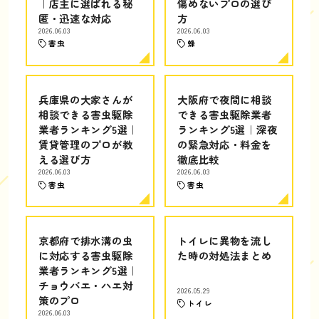
｜店主に選ばれる秘
傷めないプロの選び
匿・迅速な対応
方
2026.06.03
2026.06.03
害虫
蜂
兵庫県の大家さんが
大阪府で夜間に相談
相談できる害虫駆除
できる害虫駆除業者
業者ランキング5選｜
ランキング5選｜深夜
賃貸管理のプロが教
の緊急対応・料金を
える選び方
徹底比較
2026.06.03
2026.06.03
害虫
害虫
京都府で排水溝の虫
トイレに異物を流し
に対応する害虫駆除
た時の対処法まとめ
業者ランキング5選｜
チョウバエ・ハエ対
2026.05.29
策のプロ
トイレ
2026.06.03