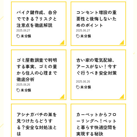
バイク鍵作成、自分
コンセント増設の重
でできる？リスクと
要性と後悔しないた
注意点を徹底解説
めのポイント
2025.06.27
2025.06.27
未分類
未分類
ゴミ屋敷調査で判明
古い家の電気配線、
する事実、ゴミの量
アースがない！今す
から住人の心理まで
ぐ行うべき安全対策
徹底分析
2025.06.26
2025.06.26
未分類
未分類
アシナガバチの巣を
カーペットからフロ
見つけたらどうす
ーリングへ！ペット
る？安全な対処法と
と暮らす快適空間を
は
実現する秘訣