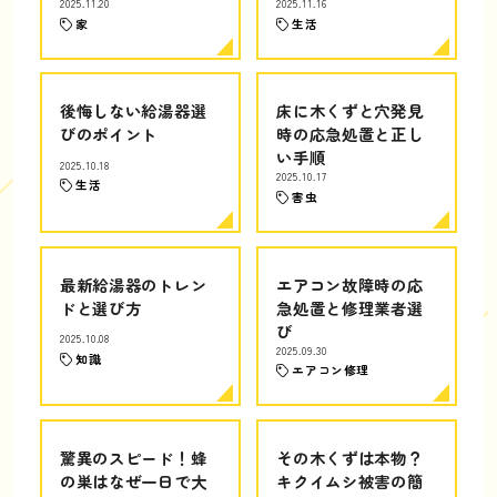
2025.11.20
2025.11.16
家
生活
後悔しない給湯器選
床に木くずと穴発見
びのポイント
時の応急処置と正し
い手順
2025.10.18
2025.10.17
生活
害虫
最新給湯器のトレン
エアコン故障時の応
ドと選び方
急処置と修理業者選
び
2025.10.08
2025.09.30
知識
エアコン修理
驚異のスピード！蜂
その木くずは本物？
の巣はなぜ一日で大
キクイムシ被害の簡