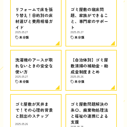
リフォームで床を張
ゴミ屋敷の寝床問
り替え！目的別の床
題、家族ができるこ
材選びと費用相場ガ
と、専門家のサポー
イド
ト
2025.05.27
2025.05.27
未分類
未分類
洗濯機のアースが取
【自治体別】ゴミ屋
れないときの安全な
敷清掃の補助金・助
使い方
成金制度まとめ
2025.05.27
2025.05.26
未分類
未分類
ゴミ屋敷が天井ま
ゴミ屋敷問題解決の
で！その心理的背景
糸口、廃棄物処理法
と脱出のステップ
と福祉の連携による
支援
2025.05.26
2025.05.25