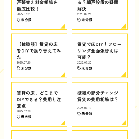
戸張替え料金相場を
る？網戸設置の疑問
徹底比較！
解決
2025.07.21
2025.07.21
未分類
未分類
【体験談】賃貸の床
賃貸で床DIY！フロー
をDIYで張り替えてみ
リング全面張替えは
た
可能？
2025.07.20
2025.07.20
未分類
未分類
賃貸の床、どこまで
壁紙の部分チェンジ
DIYできる？費用と注
賃貸の費用相場は？
意点
2025.07.19
2025.07.20
未分類
未分類