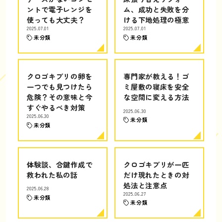
ントで電子レンジを
ム、成功と失敗を分
使っても大丈夫？
ける下地処理の極意
2025.07.01
2025.07.01
未分類
未分類
クロゴキブリの卵を
専門家が教える！ゴ
一つでも見つけたら
ミ屋敷の寝床を安全
危険？その意味と今
な空間に変える方法
すぐやるべき対策
2025.06.30
2025.06.30
未分類
未分類
体験談、合鍵作成で
クロゴキブリが一匹
救われた私の話
だけ現れたときの対
処法と注意点
2025.06.28
2025.06.27
未分類
未分類