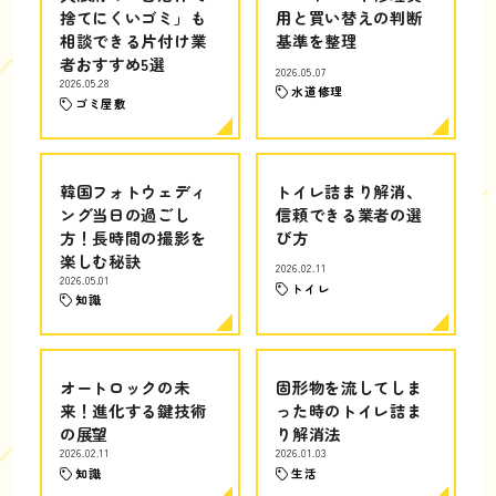
捨てにくいゴミ」も
用と買い替えの判断
相談できる片付け業
基準を整理
者おすすめ5選
2026.05.07
2026.05.28
水道修理
ゴミ屋敷
韓国フォトウェディ
トイレ詰まり解消、
ング当日の過ごし
信頼できる業者の選
方！長時間の撮影を
び方
楽しむ秘訣
2026.02.11
2026.05.01
トイレ
知識
オートロックの未
固形物を流してしま
来！進化する鍵技術
った時のトイレ詰ま
の展望
り解消法
2026.02.11
2026.01.03
知識
生活