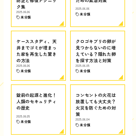
防止と修復テクニッ
ための緊急対策
ク集
2025.06.06
2025.06.06
未分類
未分類
ケーススタディ、天
クロゴキブリの卵が
井までゴミが埋まっ
見つからないのに増
た家を再生した驚き
えている？隠れた卵
の方法
を探す方法と対策
2025.06.06
2025.06.05
未分類
未分類
錠前の起源と進化！
コンセントの火花は
人類のセキュリティ
放置しても大丈夫？
の歴史
火災を防ぐための対
策
2025.06.05
2025.06.04
未分類
未分類