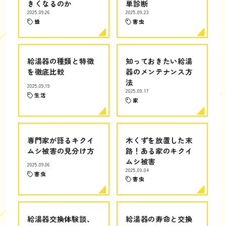
きくなるのか
単診断
2025.09.26
2025.09.23
蜂
害虫
給湯器の種類と特徴
知っておきたい給湯
を徹底比較
器のメンテナンス方
法
2025.09.19
2025.09.17
生活
家
専門家が語るキクイ
木くずを放置した末
ムシ被害の見分け方
路！ある家のキクイ
ムシ被害
2025.09.06
2025.09.04
害虫
害虫
給湯器交換体験談、
給湯器の寿命と交換