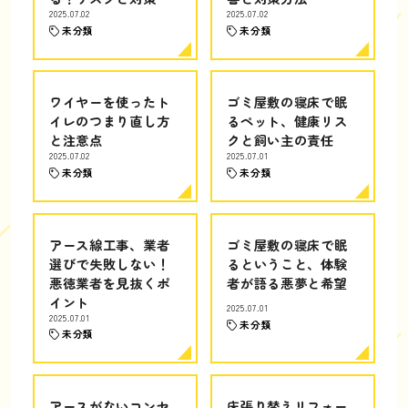
2025.07.02
2025.07.02
未分類
未分類
ワイヤーを使ったト
ゴミ屋敷の寝床で眠
イレのつまり直し方
るペット、健康リス
と注意点
クと飼い主の責任
2025.07.02
2025.07.01
未分類
未分類
アース線工事、業者
ゴミ屋敷の寝床で眠
選びで失敗しない！
るということ、体験
悪徳業者を見抜くポ
者が語る悪夢と希望
イント
2025.07.01
2025.07.01
未分類
未分類
アースがないコンセ
床張り替えリフォー