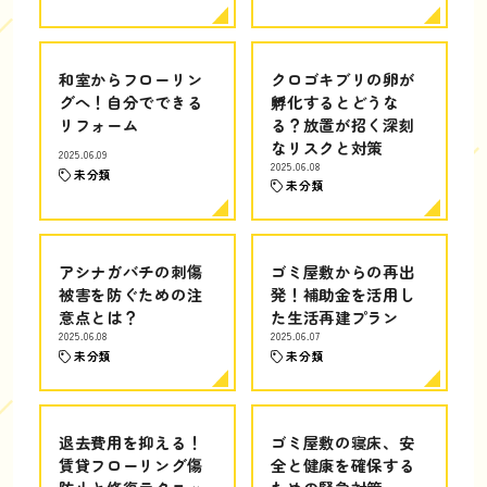
和室からフローリン
クロゴキブリの卵が
グへ！自分でできる
孵化するとどうな
リフォーム
る？放置が招く深刻
なリスクと対策
2025.06.09
2025.06.08
未分類
未分類
アシナガバチの刺傷
ゴミ屋敷からの再出
被害を防ぐための注
発！補助金を活用し
意点とは？
た生活再建プラン
2025.06.08
2025.06.07
未分類
未分類
退去費用を抑える！
ゴミ屋敷の寝床、安
賃貸フローリング傷
全と健康を確保する