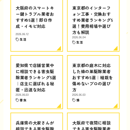
大阪府のスマートキ
東京都のインターフ
ー鍵トラブル業者お
ォン工事・交換おす
すすめ5選！即日作
すめ業者ランキング5
成・イモビ対応
選！費用相場や選び
方も解説
2026.06.12
2026.06.04
生活
生活
愛知県で店舗営業中
東京都の庭木に対応
に相談できる害虫駆
した蜂の巣駆除業者
除業者ランキング5選
おすすめ5選｜植栽を
｜店主に選ばれる秘
傷めないプロの選び
匿・迅速な対応
方
2026.06.03
2026.06.03
害虫
蜂
兵庫県の大家さんが
大阪府で夜間に相談
相談できる害虫駆除
できる害虫駆除業者