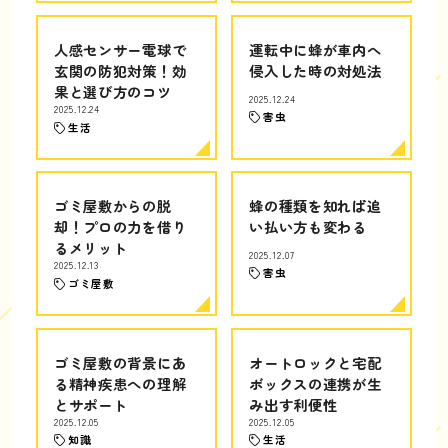
人感センサー電球で
運転中に蜂が車内へ
玄関の防犯対策！効
侵入した時の対処法
果と選び方のコツ
2025.12.24
2025.12.24
害虫
生活
ゴミ屋敷からの脱
蜂の種類を知れば追
却！プロの力を借り
い払い方も変わる
るメリット
2025.12.07
2025.12.13
害虫
ゴミ屋敷
ゴミ屋敷の背景にあ
オートロックと宅配
る精神疾患への理解
ボックスの連携が生
とサポート
み出す利便性
2025.12.05
2025.12.05
知識
生活