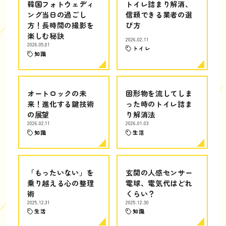
韓国フォトウェディ
トイレ詰まり解消、
ング当日の過ごし
信頼できる業者の選
方！長時間の撮影を
び方
楽しむ秘訣
2026.02.11
2026.05.01
トイレ
知識
オートロックの未
固形物を流してしま
来！進化する鍵技術
った時のトイレ詰ま
の展望
り解消法
2026.02.11
2026.01.03
知識
生活
「もったいない」を
玄関の人感センサー
乗り越える心の整理
電球、電気代はどれ
術
くらい？
2025.12.31
2025.12.30
生活
知識