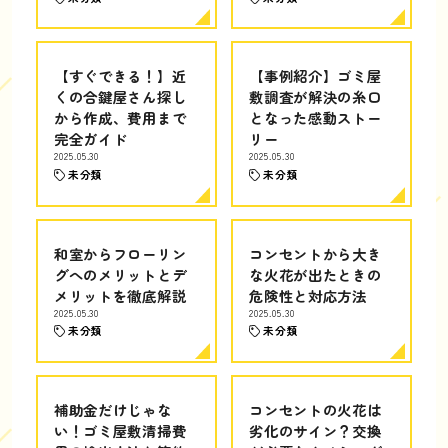
【すぐできる！】近
【事例紹介】ゴミ屋
くの合鍵屋さん探し
敷調査が解決の糸口
から作成、費用まで
となった感動ストー
完全ガイド
リー
2025.05.30
2025.05.30
未分類
未分類
和室からフローリン
コンセントから大き
グへのメリットとデ
な火花が出たときの
メリットを徹底解説
危険性と対応方法
2025.05.30
2025.05.30
未分類
未分類
補助金だけじゃな
コンセントの火花は
い！ゴミ屋敷清掃費
劣化のサイン？交換