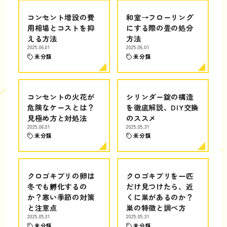
コンセント増設の費
和室→フローリング
用相場とコストを抑
にする際の畳の処分
える方法
方法
2025.06.01
2025.06.01
未分類
未分類
コンセントの火花が
シリンダー錠の構造
危険なケースとは？
を徹底解説、DIY交換
見極め方と対処法
のススメ
2025.06.01
2025.05.31
未分類
未分類
クロゴキブリの卵は
クロゴキブリを一匹
冬でも孵化するの
だけ見つけたら、近
か？寒い季節の対策
くに巣があるのか？
と注意点
巣の特徴と調べ方
2025.05.31
2025.05.31
未分類
未分類