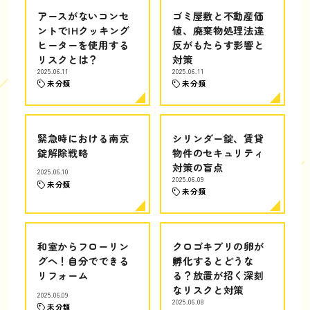
アースがないコンセ
ゴミ屋敷と不動産価
ントでIHクッキング
値、廃棄物処理法違
ヒーターを使用する
反がもたらす影響と
リスクとは？
対策
2025.06.11
2025.06.11
未分類
未分類
緊急時における南京
シリンダー錠、賃貸
錠解除戦略
物件のセキュリティ
対策の盲点
2025.06.10
2025.06.09
未分類
未分類
和室からフローリン
クロゴキブリの卵が
グへ！自分でできる
孵化するとどうな
リフォーム
る？放置が招く深刻
なリスクと対策
2025.06.09
2025.06.08
未分類