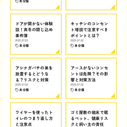
未分類
ドアが開かない体験
キッチンのコンセン
談！真冬の閉じ込め
ト増設で注意すべき
事件簿
ポイントとは？
2025.07.03
2025.07.02
未分類
未分類
アシナガバチの巣を
アースがないコンセ
放置するとどうな
ントは危険？その影
る？リスクと対策
響と対策方法
2025.07.02
2025.07.02
未分類
未分類
ワイヤーを使ったト
ゴミ屋敷の寝床で眠
イレのつまり直し方
るペット、健康リス
と注意点
クと飼い主の責任