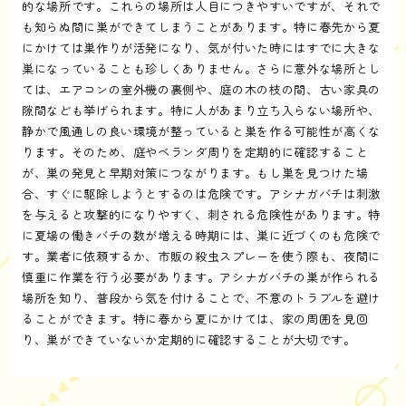
的な場所です。これらの場所は人目につきやすいですが、それで
も知らぬ間に巣ができてしまうことがあります。特に春先から夏
にかけては巣作りが活発になり、気が付いた時にはすでに大きな
巣になっていることも珍しくありません。さらに意外な場所とし
ては、エアコンの室外機の裏側や、庭の木の枝の間、古い家具の
隙間なども挙げられます。特に人があまり立ち入らない場所や、
静かで風通しの良い環境が整っていると巣を作る可能性が高くな
ります。そのため、庭やベランダ周りを定期的に確認すること
が、巣の発見と早期対策につながります。もし巣を見つけた場
合、すぐに駆除しようとするのは危険です。アシナガバチは刺激
を与えると攻撃的になりやすく、刺される危険性があります。特
に夏場の働きバチの数が増える時期には、巣に近づくのも危険で
す。業者に依頼するか、市販の殺虫スプレーを使う際も、夜間に
慎重に作業を行う必要があります。アシナガバチの巣が作られる
場所を知り、普段から気を付けることで、不意のトラブルを避け
ることができます。特に春から夏にかけては、家の周囲を見回
り、巣ができていないか定期的に確認することが大切です。