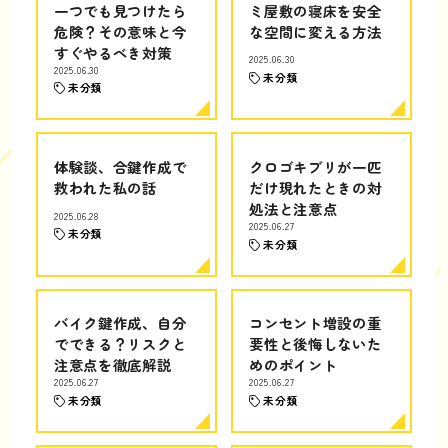
一つでも見つけたら
ミ屋敷の寝床を安全
危険？その意味と今
な空間に変える方法
すぐやるべき対策
2025.06.30
2025.06.30
未分類
未分類
体験談、合鍵作成で
クロゴキブリが一匹
救われた私の話
だけ現れたときの対
処法と注意点
2025.06.28
2025.06.27
未分類
未分類
バイク鍵作成、自分
コンセント増設の重
でできる？リスクと
要性と後悔しないた
注意点を徹底解説
めのポイント
2025.06.27
2025.06.27
未分類
未分類