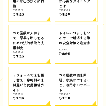
用の捻出方法と節約
が必要なタイミング
術
とは
2025.05.30
2025.05.28
未分類
未分類
ゴミ屋敷が天井ま
トイレのつまりをワ
で！悪夢を断ち切る
イヤーで解消する際
ための法的手段と支
の安全対策と注意点
援制度
2025.05.27
2025.05.28
未分類
未分類
リフォームで床を張
ゴミ屋敷の寝床問
り替え！目的別の床
題、家族ができるこ
材選びと費用相場ガ
と、専門家のサポー
イド
ト
2025.05.27
2025.05.27
未分類
未分類