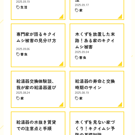
2025.09.19
2025.09.17
生活
家
専門家が語るキクイ
木くずを放置した末
ムシ被害の見分け方
路！ある家のキクイ
ムシ被害
2025.09.06
2025.09.04
害虫
害虫
給湯器交換体験談、
給湯器の寿命と交換
我が家の給湯器選び
時期のサイン
2025.08.24
2025.08.19
家
家
給湯器の水抜き賃貸
木くずを見ない家づ
での注意点と手順
くり！キクイムシ予
防の基礎知識