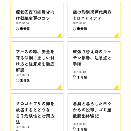
原状回復可能賃貸向
窓の形別網戸代用品
け壁紙変更のコツ
とDIYアイデア
2025.07.06
2025.07.05
未分類
未分類
アースの線、安全を
床張り替え時のキッ
守る命綱！正しい付
チン移動、注意点と
け方と注意点を徹底
手順
解説
2025.07.04
2025.07.04
未分類
未分類
クロゴキブリの卵を
悪臭と暮らした日々
放置するとどうな
からの脱却、ゴミ屋
る？危険性と対策方
敷脱出体験記
法
2025.07.03
2025.07.04
未分類