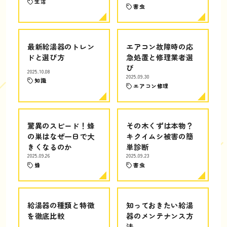
生活
害虫
最新給湯器のトレン
エアコン故障時の応
ドと選び方
急処置と修理業者選
び
2025.10.08
2025.09.30
知識
エアコン修理
驚異のスピード！蜂
その木くずは本物？
の巣はなぜ一日で大
キクイムシ被害の簡
きくなるのか
単診断
2025.09.26
2025.09.23
蜂
害虫
給湯器の種類と特徴
知っておきたい給湯
を徹底比較
器のメンテナンス方
法