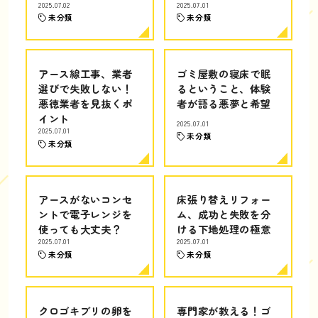
2025.07.02
2025.07.01
未分類
未分類
アース線工事、業者
ゴミ屋敷の寝床で眠
選びで失敗しない！
るということ、体験
悪徳業者を見抜くポ
者が語る悪夢と希望
イント
2025.07.01
2025.07.01
未分類
未分類
アースがないコンセ
床張り替えリフォー
ントで電子レンジを
ム、成功と失敗を分
使っても大丈夫？
ける下地処理の極意
2025.07.01
2025.07.01
未分類
未分類
クロゴキブリの卵を
専門家が教える！ゴ