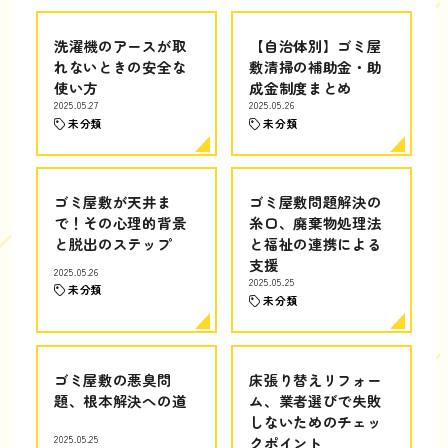
洗濯機のアースが取
【自治体別】ゴミ屋
れないときの安全な
敷清掃の補助金・助
使い方
成金制度まとめ
2025.05.27
2025.05.26
未分類
未分類
ゴミ屋敷が天井ま
ゴミ屋敷問題解決の
で！その心理的背景
糸口、廃棄物処理法
と脱出のステップ
と福祉の連携による
支援
2025.05.26
2025.05.25
未分類
未分類
ゴミ屋敷の悪臭問
床張り替えリフォー
題、根本解決への道
ム、業者選びで失敗
しないためのチェッ
2025.05.25
クポイント