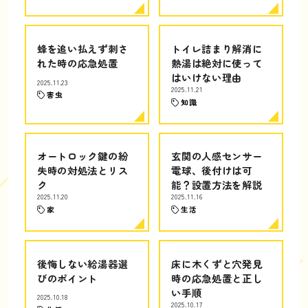
蜂を追い払えず刺さ
トイレ詰まり解消に
れた時の応急処置
熱湯は絶対に使って
はいけない理由
2025.11.23
2025.11.21
害虫
知識
オートロック鍵の紛
玄関の人感センサー
失時の対処法とリス
電球、後付けは可
ク
能？設置方法を解説
2025.11.20
2025.11.16
家
生活
後悔しない給湯器選
床に木くずと穴発見
びのポイント
時の応急処置と正し
い手順
2025.10.18
2025.10.17