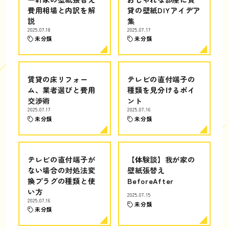
費用相場と内訳を解
貸の壁紙DIYアイデア
説
集
2025.07.18
2025.07.17
未分類
未分類
賃貸の床リフォー
テレビの直付端子の
ム、業者選びと費用
種類を見分けるポイ
交渉術
ント
2025.07.17
2025.07.16
未分類
未分類
テレビの直付端子が
【体験談】我が家の
ない場合の対処法変
壁紙張替え
換プラグの種類と使
BeforeAfter
い方
2025.07.15
2025.07.16
未分類
未分類