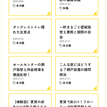
2025.08.06
2025.07.29
未分類
知識
タンクレストイレ隠
一軒まるごと壁紙張
れた注意点
替え費用と期間の目
安
2025.07.26
2025.07.21
未分類
未分類
ホームセンターの網
こんな窓にはどうす
戸張替え料金相場を
る？網戸設置の疑問
徹底比較！
解決
2025.07.21
2025.07.21
未分類
未分類
【体験談】賃貸の床
賃貸で床DIY！フロー
をDIYで張り替えてみ
リング全面張替えは