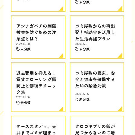
未分類
アシナガバチの刺傷
ゴミ屋敷からの再出
被害を防ぐための注
発！補助金を活用し
意点とは？
た生活再建プラン
2025.06.08
2025.06.07
未分類
未分類
退去費用を抑える！
ゴミ屋敷の寝床、安
賃貸フローリング傷
全と健康を確保する
防止と修復テクニッ
ための緊急対策
ク集
2025.06.06
2025.06.06
未分類
未分類
ケーススタディ、天
クロゴキブリの卵が
井までゴミが埋まっ
見つからないのに増