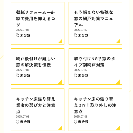
壁紙リフォーム一軒
もう悩まない特殊な
家で費用を抑えるコ
窓の網戸対策マニュ
ツ
アル
2025.07.07
2025.07.07
未分類
未分類
網戸後付けが難しい
取り付けNG？窓のタ
窓の解決策を伝授
イプ別網戸対策
2025.07.07
2025.07.07
未分類
未分類
キッチン床張り替え
キッチン床の張り替
業者の選び方と注意
えDIY！取り外しの注
点
意点
2025.07.06
2025.07.06
未分類
未分類