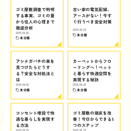
ゴミ屋敷調査で判明
古い家の電気配線、
する事実、ゴミの量
アースがない！今す
から住人の心理まで
ぐ行うべき安全対策
徹底分析
2025.06.26
2025.06.26
未分類
未分類
アシナガバチの巣を
カーペットからフロ
見つけたらどうす
ーリングへ！ペット
る？安全な対処法と
と暮らす快適空間を
は
実現する秘訣
2025.06.26
2025.06.26
未分類
未分類
コンセント増設で快
ゴミ屋敷の寝床を改
適な暮らしを実現す
善！今日からできる5
る方法
つのステップ
2025.06.25
2025.06.25