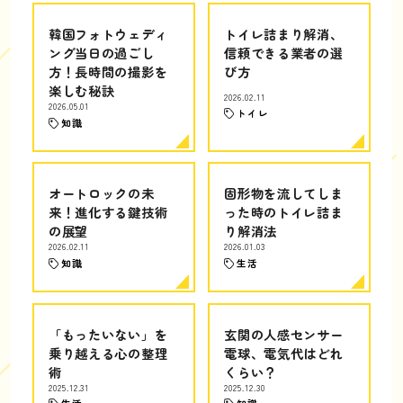
韓国フォトウェディ
トイレ詰まり解消、
ング当日の過ごし
信頼できる業者の選
方！長時間の撮影を
び方
楽しむ秘訣
2026.02.11
2026.05.01
トイレ
知識
オートロックの未
固形物を流してしま
来！進化する鍵技術
った時のトイレ詰ま
の展望
り解消法
2026.02.11
2026.01.03
知識
生活
「もったいない」を
玄関の人感センサー
乗り越える心の整理
電球、電気代はどれ
術
くらい？
2025.12.31
2025.12.30