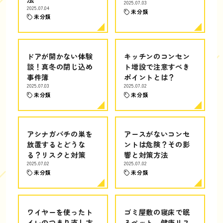
2025.07.03
2025.07.04
未分類
未分類
ドアが開かない体験
キッチンのコンセン
談！真冬の閉じ込め
ト増設で注意すべき
事件簿
ポイントとは？
2025.07.03
2025.07.02
未分類
未分類
アシナガバチの巣を
アースがないコンセ
放置するとどうな
ントは危険？その影
る？リスクと対策
響と対策方法
2025.07.02
2025.07.02
未分類
未分類
ワイヤーを使ったト
ゴミ屋敷の寝床で眠
イレのつまり直し方
るペット、健康リス