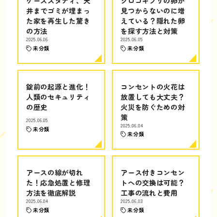
ケーススタディ、天
クロゴキブリの卵が
井までゴミが埋まっ
見つからないのに増
た家を再生した驚き
えている？隠れた卵
の方法
を探す方法と対策
2025.06.06
2025.06.05
未分類
未分類
錠前の起源と進化！
コンセントの火花は
人類のセキュリティ
放置しても大丈夫？
の歴史
火災を防ぐための対
策
2025.06.05
2025.06.04
未分類
未分類
アースの線が切れ
アース付きコンセン
た！応急処置と修理
トへの交換は可能？
方法を徹底解説
工事の流れと費用
2025.06.04
2025.06.03
未分類
未分類