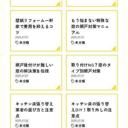
壁紙リフォーム一軒
もう悩まない特殊な
家で費用を抑えるコ
窓の網戸対策マニュ
ツ
アル
2025.07.07
2025.07.07
未分類
未分類
網戸後付けが難しい
取り付けNG？窓のタ
窓の解決策を伝授
イプ別網戸対策
2025.07.07
2025.07.07
未分類
未分類
キッチン床張り替え
キッチン床の張り替
業者の選び方と注意
えDIY！取り外しの注
点
意点
2025.07.06
2025.07.06
未分類
未分類