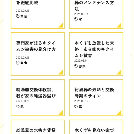
を徹底比較
器のメンテナンス方
法
2025.09.19
2025.09.17
生活
家
専門家が語るキクイ
木くずを放置した末
ムシ被害の見分け方
路！ある家のキクイ
ムシ被害
2025.09.06
2025.09.04
害虫
害虫
給湯器交換体験談、
給湯器の寿命と交換
我が家の給湯器選び
時期のサイン
2025.08.24
2025.08.19
家
家
給湯器の水抜き賃貸
木くずを見ない家づ