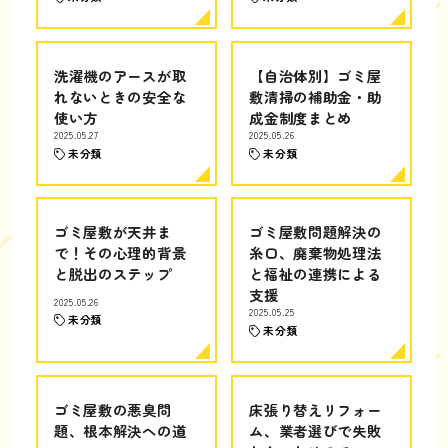
洗濯機のアースが取
【自治体別】ゴミ屋
れないときの安全な
敷清掃の補助金・助
使い方
成金制度まとめ
2025.05.27
2025.05.26
未分類
未分類
ゴミ屋敷が天井ま
ゴミ屋敷問題解決の
で！その心理的背景
糸口、廃棄物処理法
と脱出のステップ
と福祉の連携による
支援
2025.05.26
2025.05.25
未分類
未分類
ゴミ屋敷の悪臭問
床張り替えリフォー
題、根本解決への道
ム、業者選びで失敗