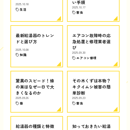
い手順
2025.10.18
2025.10.17
生活
害虫
最新給湯器のトレン
エアコン故障時の応
ドと選び方
急処置と修理業者選
び
2025.10.08
2025.09.30
知識
エアコン修理
驚異のスピード！蜂
その木くずは本物？
の巣はなぜ一日で大
キクイムシ被害の簡
きくなるのか
単診断
2025.09.26
2025.09.23
蜂
害虫
給湯器の種類と特徴
知っておきたい給湯