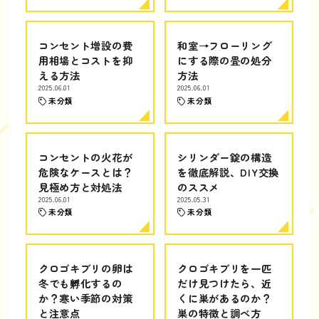
コンセント増設の費
和室→フローリング
用相場とコストを抑
にする際の畳の処分
える方法
方法
2025.06.01
2025.06.01
未分類
未分類
コンセントの火花が
シリンダー錠の構造
危険なケースとは？
を徹底解説、DIY交換
見極め方と対処法
のススメ
2025.06.01
2025.05.31
未分類
未分類
クロゴキブリの卵は
クロゴキブリを一匹
冬でも孵化するの
だけ見つけたら、近
か？寒い季節の対策
くに巣があるのか？
と注意点
巣の特徴と調べ方