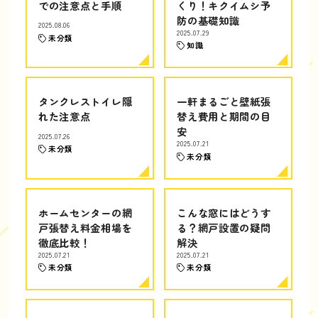
での注意点と手順
くり！キクイムシ予
防の基礎知識
2025.08.06
2025.07.29
未分類
知識
タンクレストイレ隠
一軒まるごと壁紙張
れた注意点
替え費用と期間の目
安
2025.07.26
2025.07.21
未分類
未分類
ホームセンターの網
こんな窓にはどうす
戸張替え料金相場を
る？網戸設置の疑問
徹底比較！
解決
2025.07.21
2025.07.21
未分類
未分類