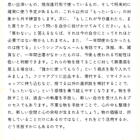
思い出深いもの、現在進行形で使っているもの、そして将来的に
確実に使う予定があるもの、これら以外は「もったいない」の対
象から外す練習をします。次に、「もしこれが今日壊れたら、ま
た買うか？」という問いを自分に投げかけてみてください。もし
「買わない」と答えるならば、それは今の自分にとってそれほど
必要ではない物かもしれません。また、「一年間使わなかったも
のは捨てる」というシンプルなルールも有効です。洋服、本、雑
貨など、一年間出番がなかったものは、今後も使われる可能性は
低いと判断できます。これらの物を捨てることに対して罪悪感を
覚える場合は、「誰かに使ってもらう」という視点を取り入れて
みましょう。フリマアプリに出品する、寄付する、リサイクルシ
ョップに持ち込むなど、捨てる以外の選択肢を検討することで、
「もったいない」という感情を乗り越えやすくなります。物を手
放すことは、過去への執着を手放し、新しい自分を受け入れるプ
ロセスでもあります。不要な物を手放すことで、心の中も整理さ
れ、新しい空間と心の余裕が生まれるでしょう。物の価値は、所
有していることだけにあるのではなく、それをどう活用するか、
どう手放すかにもあるのです。