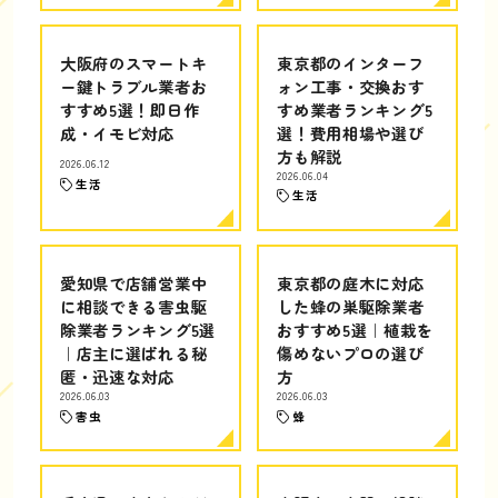
大阪府のスマートキ
東京都のインターフ
ー鍵トラブル業者お
ォン工事・交換おす
すすめ5選！即日作
すめ業者ランキング5
成・イモビ対応
選！費用相場や選び
方も解説
2026.06.12
2026.06.04
生活
生活
愛知県で店舗営業中
東京都の庭木に対応
に相談できる害虫駆
した蜂の巣駆除業者
除業者ランキング5選
おすすめ5選｜植栽を
｜店主に選ばれる秘
傷めないプロの選び
匿・迅速な対応
方
2026.06.03
2026.06.03
害虫
蜂