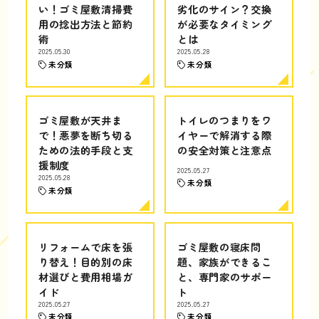
い！ゴミ屋敷清掃費
劣化のサイン？交換
用の捻出方法と節約
が必要なタイミング
術
とは
2025.05.30
2025.05.28
未分類
未分類
ゴミ屋敷が天井ま
トイレのつまりをワ
で！悪夢を断ち切る
イヤーで解消する際
ための法的手段と支
の安全対策と注意点
援制度
2025.05.27
2025.05.28
未分類
未分類
リフォームで床を張
ゴミ屋敷の寝床問
り替え！目的別の床
題、家族ができるこ
材選びと費用相場ガ
と、専門家のサポー
イド
ト
2025.05.27
2025.05.27
未分類
未分類