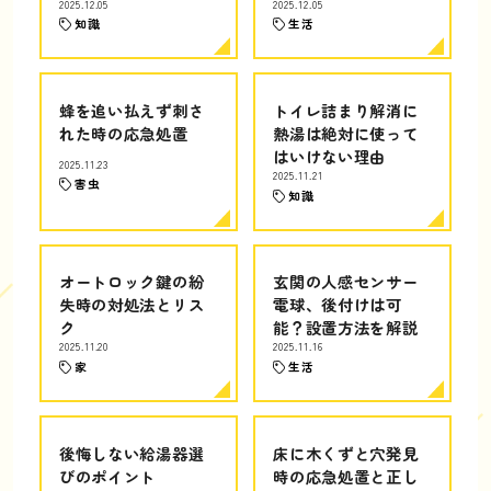
2025.12.05
2025.12.05
知識
生活
蜂を追い払えず刺さ
トイレ詰まり解消に
れた時の応急処置
熱湯は絶対に使って
はいけない理由
2025.11.23
2025.11.21
害虫
知識
オートロック鍵の紛
玄関の人感センサー
失時の対処法とリス
電球、後付けは可
ク
能？設置方法を解説
2025.11.20
2025.11.16
家
生活
後悔しない給湯器選
床に木くずと穴発見
びのポイント
時の応急処置と正し