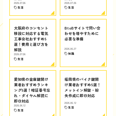
2026.07.06
2026.07.06
生活
生活
大阪府のコンセント
BtoBサイトで問い合
移設に対応する電気
わせを増やすために
工事会社おすすめ5
必要な準備
選！費用と選び方を
解説
2026.06.27
知識
2026.07.06
生活
愛知県の金庫鍵開け
福岡県のバイク鍵開
業者おすすめランキ
け業者おすすめ5選！
ング5選！暗証番号忘
メットイン解錠・紛
れ・ダイヤル解読に
失作成に即日対応
即日対応
2026.06.12
2026.06.12
生活
生活