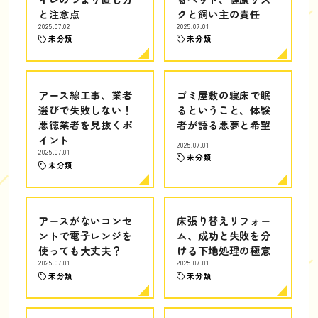
と注意点
クと飼い主の責任
2025.07.02
2025.07.01
未分類
未分類
アース線工事、業者
ゴミ屋敷の寝床で眠
選びで失敗しない！
るということ、体験
悪徳業者を見抜くポ
者が語る悪夢と希望
イント
2025.07.01
2025.07.01
未分類
未分類
アースがないコンセ
床張り替えリフォー
ントで電子レンジを
ム、成功と失敗を分
使っても大丈夫？
ける下地処理の極意
2025.07.01
2025.07.01
未分類
未分類