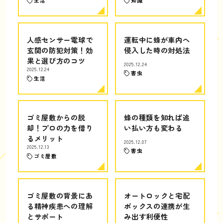
生活
知識
人感センサー電球で
運転中に蜂が車内へ
玄関の防犯対策！効
侵入した時の対処法
果と選び方のコツ
2025.12.24
2025.12.24
害虫
生活
ゴミ屋敷からの脱
蜂の種類を知れば追
却！プロの力を借り
い払い方も変わる
るメリット
2025.12.07
2025.12.13
害虫
ゴミ屋敷
ゴミ屋敷の背景にあ
オートロックと宅配
る精神疾患への理解
ボックスの連携が生
とサポート
み出す利便性