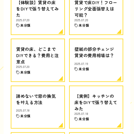
【体験談】賃貸の床
賃貸で床DIY！フロー
をDIYで張り替えてみ
リング全面張替えは
た
可能？
2025.07.20
2025.07.20
未分類
未分類
賃貸の床、どこまで
壁紙の部分チェンジ
DIYできる？費用と注
賃貸の費用相場は？
意点
2025.07.19
2025.07.20
未分類
未分類
諦めないで窓の換気
【実例】キッチンの
を叶える方法
床をDIYで張り替えて
みた
2025.07.18
2025.07.18
未分類
未分類