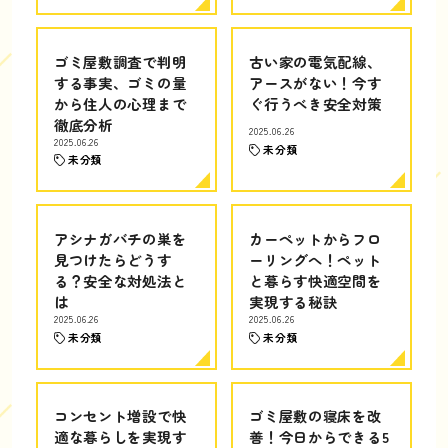
ゴミ屋敷調査で判明
古い家の電気配線、
する事実、ゴミの量
アースがない！今す
から住人の心理まで
ぐ行うべき安全対策
徹底分析
2025.06.26
2025.06.26
未分類
未分類
アシナガバチの巣を
カーペットからフロ
見つけたらどうす
ーリングへ！ペット
る？安全な対処法と
と暮らす快適空間を
は
実現する秘訣
2025.06.26
2025.06.26
未分類
未分類
コンセント増設で快
ゴミ屋敷の寝床を改
適な暮らしを実現す
善！今日からできる5