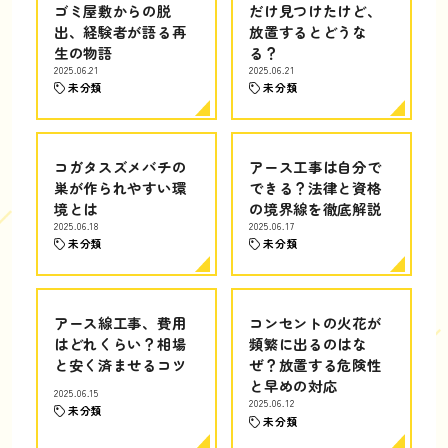
ゴミ屋敷からの脱
だけ見つけたけど、
出、経験者が語る再
放置するとどうな
生の物語
る？
2025.06.21
2025.06.21
未分類
未分類
コガタスズメバチの
アース工事は自分で
巣が作られやすい環
できる？法律と資格
境とは
の境界線を徹底解説
2025.06.18
2025.06.17
未分類
未分類
アース線工事、費用
コンセントの火花が
はどれくらい？相場
頻繁に出るのはな
と安く済ませるコツ
ぜ？放置する危険性
と早めの対応
2025.06.15
2025.06.12
未分類
未分類