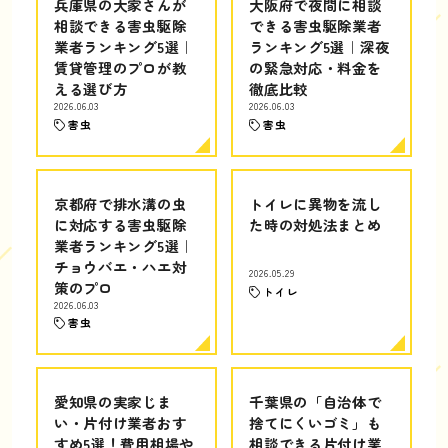
兵庫県の大家さんが
大阪府で夜間に相談
相談できる害虫駆除
できる害虫駆除業者
業者ランキング5選｜
ランキング5選｜深夜
賃貸管理のプロが教
の緊急対応・料金を
える選び方
徹底比較
2026.06.03
2026.06.03
害虫
害虫
京都府で排水溝の虫
トイレに異物を流し
に対応する害虫駆除
た時の対処法まとめ
業者ランキング5選｜
チョウバエ・ハエ対
2026.05.29
策のプロ
トイレ
2026.06.03
害虫
愛知県の実家じま
千葉県の「自治体で
い・片付け業者おす
捨てにくいゴミ」も
すめ5選！費用相場や
相談できる片付け業