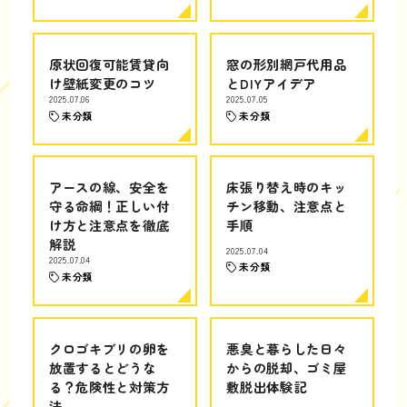
原状回復可能賃貸向
窓の形別網戸代用品
け壁紙変更のコツ
とDIYアイデア
2025.07.06
2025.07.05
未分類
未分類
アースの線、安全を
床張り替え時のキッ
守る命綱！正しい付
チン移動、注意点と
け方と注意点を徹底
手順
解説
2025.07.04
2025.07.04
未分類
未分類
クロゴキブリの卵を
悪臭と暮らした日々
放置するとどうな
からの脱却、ゴミ屋
る？危険性と対策方
敷脱出体験記
法