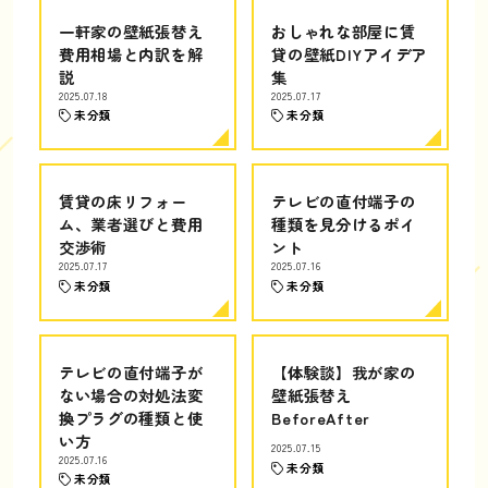
一軒家の壁紙張替え
おしゃれな部屋に賃
費用相場と内訳を解
貸の壁紙DIYアイデア
説
集
2025.07.18
2025.07.17
未分類
未分類
賃貸の床リフォー
テレビの直付端子の
ム、業者選びと費用
種類を見分けるポイ
交渉術
ント
2025.07.17
2025.07.16
未分類
未分類
テレビの直付端子が
【体験談】我が家の
ない場合の対処法変
壁紙張替え
換プラグの種類と使
BeforeAfter
い方
2025.07.15
2025.07.16
未分類
未分類