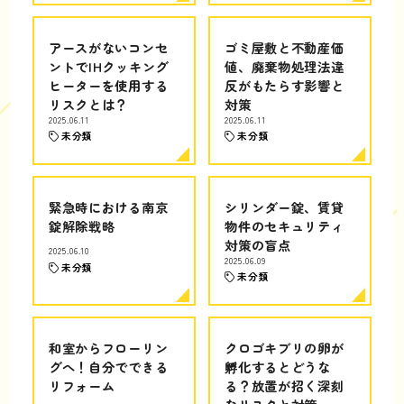
アースがないコンセ
ゴミ屋敷と不動産価
ントでIHクッキング
値、廃棄物処理法違
ヒーターを使用する
反がもたらす影響と
リスクとは？
対策
2025.06.11
2025.06.11
未分類
未分類
緊急時における南京
シリンダー錠、賃貸
錠解除戦略
物件のセキュリティ
対策の盲点
2025.06.10
2025.06.09
未分類
未分類
和室からフローリン
クロゴキブリの卵が
グへ！自分でできる
孵化するとどうな
リフォーム
る？放置が招く深刻