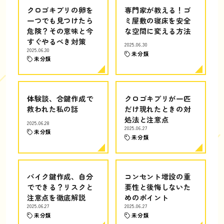
クロゴキブリの卵を
専門家が教える！ゴ
一つでも見つけたら
ミ屋敷の寝床を安全
危険？その意味と今
な空間に変える方法
すぐやるべき対策
2025.06.30
2025.06.30
未分類
未分類
体験談、合鍵作成で
クロゴキブリが一匹
救われた私の話
だけ現れたときの対
処法と注意点
2025.06.28
2025.06.27
未分類
未分類
バイク鍵作成、自分
コンセント増設の重
でできる？リスクと
要性と後悔しないた
注意点を徹底解説
めのポイント
2025.06.27
2025.06.27
未分類
未分類