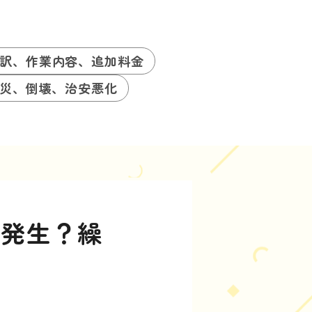
訳、作業内容、追加料金
災、倒壊、治安悪化
た発生？繰
法