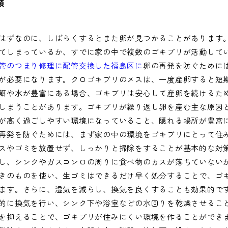
類
はずなのに、しばらくするとまた卵が見つかることがあります
てしまっているか、すでに家の中で複数のゴキブリが活動して
管のつまり修理に配管交換した福島区に
卵の再発を防ぐために
が必要になります。クロゴキブリのメスは、一度産卵すると短
餌や水が豊富にある場合、ゴキブリは安心して産卵を続けるた
しまうことがあります。ゴキブリが繰り返し卵を産む主な原因
が高く過ごしやすい環境になっていること、隠れる場所が豊富
再発を防ぐためには、まず家の中の環境をゴキブリにとって住
スやゴミを放置せず、しっかりと掃除をすることが基本的な対
し、シンクやガスコンロの周りに食べ物のカスが落ちていない
きのものを使い、生ゴミはできるだけ早く処分することで、ゴ
ます。さらに、湿気を減らし、換気を良くすることも効果的で
的に換気を行い、シンク下や浴室などの水回りを乾燥させるこ
を抑えることで、ゴキブリが住みにくい環境を作ることができ