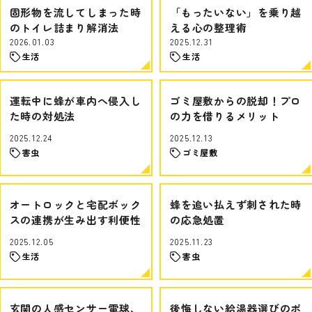
固形物を流してしまった時
「もったいない」を乗り越
のトイレ詰まり解消法
える心の整理術
2026.01.03
2025.12.31
生活
生活
運転中に蜂が車内へ侵入し
ゴミ屋敷からの脱却！プロ
た時の対処法
の力を借りるメリット
2025.12.24
2025.12.13
害虫
ゴミ屋敷
オートロックと宅配ボック
蜂を追い払えず刺された時
スの連携が生み出す利便性
の応急処置
2025.12.05
2025.11.23
生活
害虫
玄関の人感センサー電球、
後悔しない給湯器選びのポ