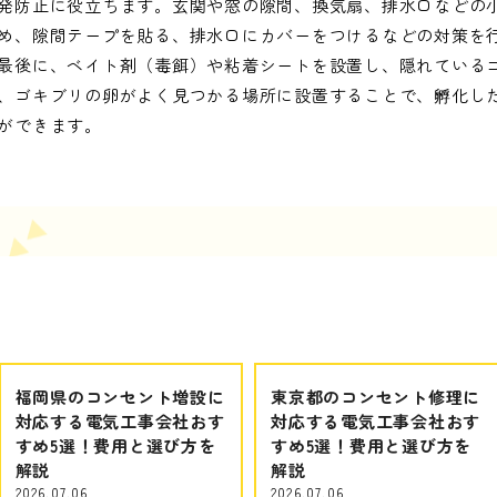
発防止に役立ちます。玄関や窓の隙間、換気扇、排水口などの
め、隙間テープを貼る、排水口にカバーをつけるなどの対策を
最後に、ベイト剤（毒餌）や粘着シートを設置し、隠れている
、ゴキブリの卵がよく見つかる場所に設置することで、孵化し
ができます。
福岡県のコンセント増設に
東京都のコンセント修理に
対応する電気工事会社おす
対応する電気工事会社おす
すめ5選！費用と選び方を
すめ5選！費用と選び方を
解説
解説
2026.07.06
2026.07.06