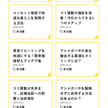
コンセント増設で快
ゴミ屋敷の寝床を改
適な暮らしを実現す
善！今日からできる5
る方法
つのステップ
2025.06.25
2025.06.25
未分類
未分類
賃貸フローリングを
アシナガバチの巣を
快適にする！簡単模
撤去する最適なタイ
様替えアイデア集
ミングとは？
2025.06.24
2025.06.23
未分類
未分類
ゴミ屋敷が天井ま
アシナガバチを駆除
で…近隣住民への影
せずに共存する方法
響と法的責任
はあるのか？
2025.06.23
2025.06.22
未分類
未分類