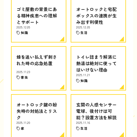
ゴミ屋敷の背景にあ
オートロックと宅配
る精神疾患への理解
ボックスの連携が生
とサポート
み出す利便性
2025.12.05
2025.12.05
知識
生活
蜂を追い払えず刺さ
トイレ詰まり解消に
れた時の応急処置
熱湯は絶対に使って
はいけない理由
2025.11.23
2025.11.21
害虫
知識
オートロック鍵の紛
玄関の人感センサー
失時の対処法とリス
電球、後付けは可
ク
能？設置方法を解説
2025.11.20
2025.11.16
家
生活