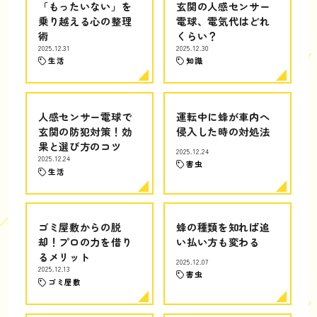
「もったいない」を
玄関の人感センサー
乗り越える心の整理
電球、電気代はどれ
術
くらい？
2025.12.31
2025.12.30
生活
知識
人感センサー電球で
運転中に蜂が車内へ
玄関の防犯対策！効
侵入した時の対処法
果と選び方のコツ
2025.12.24
2025.12.24
害虫
生活
ゴミ屋敷からの脱
蜂の種類を知れば追
却！プロの力を借り
い払い方も変わる
るメリット
2025.12.07
2025.12.13
害虫
ゴミ屋敷