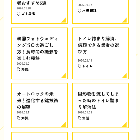
者おすすめ5選
2026.05.07
2026.05.28
水道修理
ゴミ屋敷
韓国フォトウェディ
トイレ詰まり解消、
ング当日の過ごし
信頼できる業者の選
方！長時間の撮影を
び方
楽しむ秘訣
2026.02.11
2026.05.01
トイレ
知識
オートロックの未
固形物を流してしま
来！進化する鍵技術
った時のトイレ詰ま
の展望
り解消法
2026.02.11
2026.01.03
知識
生活