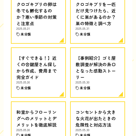
クロゴキブリの卵は
クロゴキブリを一匹
冬でも孵化するの
だけ見つけたら、近
か？寒い季節の対策
くに巣があるのか？
と注意点
巣の特徴と調べ方
2025.05.31
2025.05.31
未分類
未分類
【すぐできる！】近
【事例紹介】ゴミ屋
くの合鍵屋さん探し
敷調査が解決の糸口
から作成、費用まで
となった感動ストー
完全ガイド
リー
2025.05.30
2025.05.30
未分類
未分類
和室からフローリン
コンセントから大き
グへのメリットとデ
な火花が出たときの
メリットを徹底解説
危険性と対応方法
2025.05.30
2025.05.30
未分類
未分類