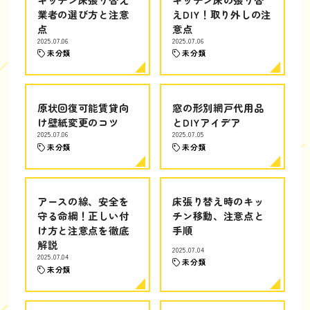
業者の選び方と注意
えDIY！取り外しの注
点
意点
2025.07.06
2025.07.06
未分類
未分類
原状回復可能賃貸向
窓の形別網戸代用品
け壁紙変更のコツ
とDIYアイデア
2025.07.06
2025.07.05
未分類
未分類
アースの線、安全を
床張り替え時のキッ
守る命綱！正しい付
チン移動、注意点と
け方と注意点を徹底
手順
解説
2025.07.04
2025.07.04
未分類
未分類