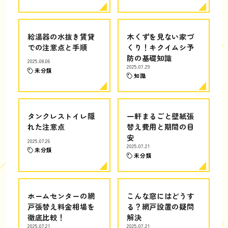
給湯器の水抜き賃貸
木くずを見ない家づ
での注意点と手順
くり！キクイムシ予
防の基礎知識
2025.08.06
2025.07.29
未分類
知識
タンクレストイレ隠
一軒まるごと壁紙張
れた注意点
替え費用と期間の目
安
2025.07.26
2025.07.21
未分類
未分類
ホームセンターの網
こんな窓にはどうす
戸張替え料金相場を
る？網戸設置の疑問
徹底比較！
解決
2025.07.21
2025.07.21