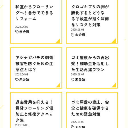
和室からフローリン
クロゴキブリの卵が
グへ！自分でできる
孵化するとどうな
リフォーム
る？放置が招く深刻
なリスクと対策
2025.06.09
2025.06.08
未分類
未分類
アシナガバチの刺傷
ゴミ屋敷からの再出
被害を防ぐための注
発！補助金を活用し
意点とは？
た生活再建プラン
2025.06.08
2025.06.07
未分類
未分類
退去費用を抑える！
ゴミ屋敷の寝床、安
賃貸フローリング傷
全と健康を確保する
防止と修復テクニッ
ための緊急対策
ク集
2025.06.06
2025.06.06
未分類