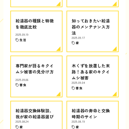
給湯器の種類と特徴
知っておきたい給湯
を徹底比較
器のメンテナンス方
法
2025.09.19
2025.09.17
生活
家
専門家が語るキクイ
木くずを放置した末
ムシ被害の見分け方
路！ある家のキクイ
ムシ被害
2025.09.06
2025.09.04
害虫
害虫
給湯器交換体験談、
給湯器の寿命と交換
我が家の給湯器選び
時期のサイン
2025.08.24
2025.08.19
家
家