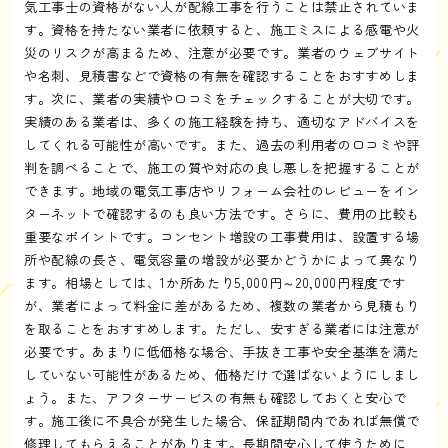
気工事士の資格がない人が配線工事を行うことは禁止されていま
す。資格を持たない業者に依頼すると、施工ミスによる感電や火
災のリスクが高まるため、注意が必要です。業者のウェブサイト
や名刺、見積書などで資格の有無を確認することをおすすめしま
す。次に、業者の実績や口コミをチェックすることが大切です。
実績のある業者は、多くの施工経験を持ち、適切なアドバイスを
してくれる可能性が高いです。また、過去の利用者の口コミや評
判を調べることで、施工の質や対応の良し悪しを把握することが
できます。地域の電気工事店やリフォーム会社のレビューをイン
ターネットで確認するのも良い方法です。さらに、費用の比較も
重要なポイントです。コンセント増設の工事費用は、設置する場
所や配線の長さ、電気容量の増設が必要かどうかによって異なり
ます。相場としては、1か所あたり5,000円～20,000円程度です
が、業者によって料金に差があるため、複数の業者から見積もり
を取ることをおすすめします。ただし、安すぎる業者には注意が
必要です。あまりに低価格な場合、手抜き工事や安全基準を満た
していない可能性があるため、価格だけで選ばないようにしまし
ょう。また、アフターサービスの有無も確認しておくと安心で
す。施工後に不具合が発生した場合、保証期間内であれば無償で
修理してもらえることがあります。長期間安心して使うために