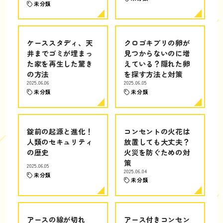
未分類
ケーススタディ、天
クロゴキブリの卵が
井までゴミが埋まっ
見つからないのに増
た家を再生した驚き
えている？隠れた卵
の方法
を探す方法と対策
2025.06.06
2025.06.05
未分類
未分類
錠前の起源と進化！
コンセントの火花は
人類のセキュリティ
放置しても大丈夫？
の歴史
火災を防ぐための対
策
2025.06.05
2025.06.04
未分類
未分類
アースの線が切れ
アース付きコンセン