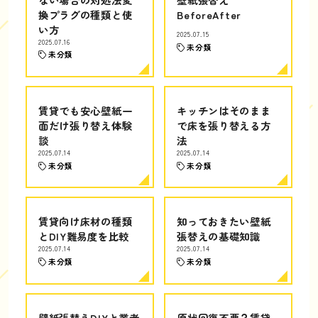
換プラグの種類と使
BeforeAfter
い方
2025.07.15
2025.07.16
未分類
未分類
賃貸でも安心壁紙一
キッチンはそのまま
面だけ張り替え体験
で床を張り替える方
談
法
2025.07.14
2025.07.14
未分類
未分類
賃貸向け床材の種類
知っておきたい壁紙
とDIY難易度を比較
張替えの基礎知識
2025.07.14
2025.07.14
未分類
未分類
壁紙張替えDIYと業者
原状回復不要？賃貸