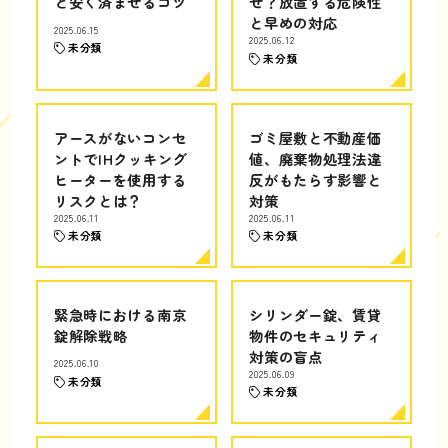
と安く済ませるコツ
ぜ？放置する危険性
と早めの対応
2025.06.15
2025.06.12
未分類
未分類
アースがないコンセ
ゴミ屋敷と不動産価
ントでIHクッキング
値、廃棄物処理法違
ヒーターを使用する
反がもたらす影響と
リスクとは？
対策
2025.06.11
2025.06.11
未分類
未分類
緊急時における南京
シリンダー錠、賃貸
錠解除戦略
物件のセキュリティ
対策の盲点
2025.06.10
2025.06.09
未分類
未分類