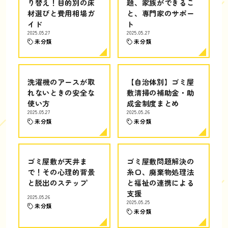
り替え！目的別の床
題、家族ができるこ
材選びと費用相場ガ
と、専門家のサポー
イド
ト
2025.05.27
2025.05.27
未分類
未分類
洗濯機のアースが取
【自治体別】ゴミ屋
れないときの安全な
敷清掃の補助金・助
使い方
成金制度まとめ
2025.05.27
2025.05.26
未分類
未分類
ゴミ屋敷が天井ま
ゴミ屋敷問題解決の
で！その心理的背景
糸口、廃棄物処理法
と脱出のステップ
と福祉の連携による
支援
2025.05.26
2025.05.25
未分類
未分類