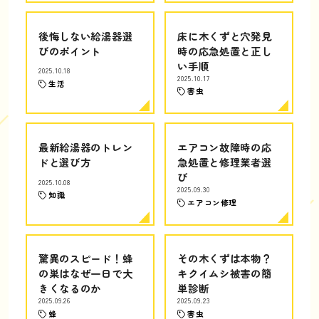
後悔しない給湯器選
床に木くずと穴発見
びのポイント
時の応急処置と正し
い手順
2025.10.18
2025.10.17
生活
害虫
最新給湯器のトレン
エアコン故障時の応
ドと選び方
急処置と修理業者選
び
2025.10.08
2025.09.30
知識
エアコン修理
驚異のスピード！蜂
その木くずは本物？
の巣はなぜ一日で大
キクイムシ被害の簡
きくなるのか
単診断
2025.09.26
2025.09.23
蜂
害虫