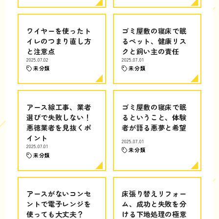
ワイヤーを使ったト
ゴミ屋敷の寝床で眠
イレのつまり直し方
るペット、健康リス
と注意点
クと飼い主の責任
2025.07.02
2025.07.01
未分類
未分類
アース線工事、業者
ゴミ屋敷の寝床で眠
選びで失敗しない！
るということ、体験
悪徳業者を見抜くポ
者が語る悪夢と希望
イント
2025.07.01
2025.07.01
未分類
未分類
アースがないコンセ
床張り替えリフォー
ントで電子レンジを
ム、成功と失敗を分
使っても大丈夫？
ける下地処理の極意