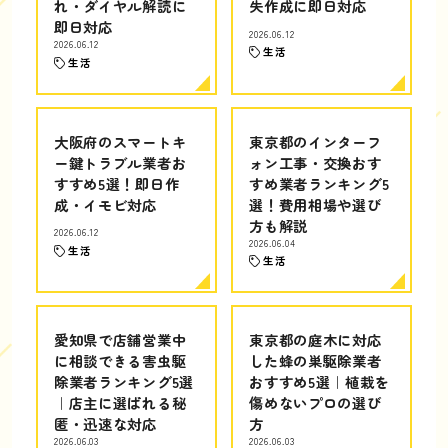
れ・ダイヤル解読に
失作成に即日対応
即日対応
2026.06.12
2026.06.12
生活
生活
大阪府のスマートキ
東京都のインターフ
ー鍵トラブル業者お
ォン工事・交換おす
すすめ5選！即日作
すめ業者ランキング5
成・イモビ対応
選！費用相場や選び
方も解説
2026.06.12
2026.06.04
生活
生活
愛知県で店舗営業中
東京都の庭木に対応
に相談できる害虫駆
した蜂の巣駆除業者
除業者ランキング5選
おすすめ5選｜植栽を
｜店主に選ばれる秘
傷めないプロの選び
匿・迅速な対応
方
2026.06.03
2026.06.03