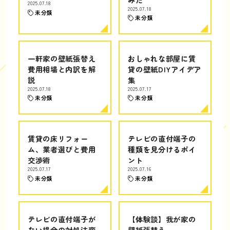
2025.07.18
2025.07.18
未分類
未分類
一軒家の壁紙張替え
おしゃれな部屋に賃
費用相場と内訳を解
貸の壁紙DIYアイデア
説
集
2025.07.18
2025.07.17
未分類
未分類
賃貸の床リフォー
テレビの直付端子の
ム、業者選びと費用
種類を見分けるポイ
交渉術
ント
2025.07.17
2025.07.16
未分類
未分類
テレビの直付端子が
【体験談】我が家の
ない場合の対処法変
壁紙張替え