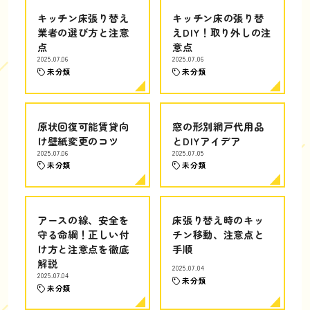
キッチン床張り替え
キッチン床の張り替
業者の選び方と注意
えDIY！取り外しの注
点
意点
2025.07.06
2025.07.06
未分類
未分類
原状回復可能賃貸向
窓の形別網戸代用品
け壁紙変更のコツ
とDIYアイデア
2025.07.06
2025.07.05
未分類
未分類
アースの線、安全を
床張り替え時のキッ
守る命綱！正しい付
チン移動、注意点と
け方と注意点を徹底
手順
解説
2025.07.04
2025.07.04
未分類
未分類