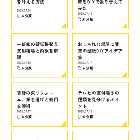
を叶える方法
床をDIYで張り替えて
みた
2025.07.18
2025.07.18
未分類
未分類
一軒家の壁紙張替え
おしゃれな部屋に賃
費用相場と内訳を解
貸の壁紙DIYアイデア
説
集
2025.07.18
2025.07.17
未分類
未分類
賃貸の床リフォー
テレビの直付端子の
ム、業者選びと費用
種類を見分けるポイ
交渉術
ント
2025.07.17
2025.07.16
未分類
未分類