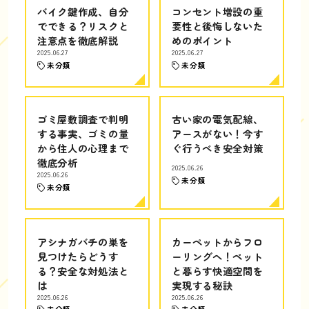
バイク鍵作成、自分
コンセント増設の重
でできる？リスクと
要性と後悔しないた
注意点を徹底解説
めのポイント
2025.06.27
2025.06.27
未分類
未分類
ゴミ屋敷調査で判明
古い家の電気配線、
する事実、ゴミの量
アースがない！今す
から住人の心理まで
ぐ行うべき安全対策
徹底分析
2025.06.26
2025.06.26
未分類
未分類
アシナガバチの巣を
カーペットからフロ
見つけたらどうす
ーリングへ！ペット
る？安全な対処法と
と暮らす快適空間を
は
実現する秘訣
2025.06.26
2025.06.26