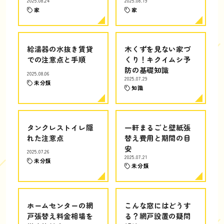
2025.08.24
2025.08.19
家
家
給湯器の水抜き賃貸
木くずを見ない家づ
での注意点と手順
くり！キクイムシ予
防の基礎知識
2025.08.06
2025.07.29
未分類
知識
タンクレストイレ隠
一軒まるごと壁紙張
れた注意点
替え費用と期間の目
安
2025.07.26
2025.07.21
未分類
未分類
ホームセンターの網
こんな窓にはどうす
戸張替え料金相場を
る？網戸設置の疑問