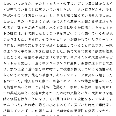
した。いつからか、そのキャビネットの下に、ごく少量の細かな木く
ずが落ちていることに気づいていましたが、「古い家具だから、少し
粉が出るのも仕方ないわね」と、さほど気に留めていませんでした。
しかし、その小さな木くずが、後に大きな悪夢へと繋がる予兆だった
のです。数ヶ月が過ぎた頃、木くずの量は明らかに増え、キャビネッ
トの脚には、針で刺したような小さな穴がいくつも開いているのが見
つかりました。さらに、そのキャビネットが置かれていたフローリン
グにも、同様の穴と木くずが点々と発生していることに気づき、一家
はようやく事の重大さを認識しました。慌てて専門業者に調査を依頼
したところ、衝撃の事実が告げられます。キクイムシの成虫がキャビ
ネットから脱出し、近くのフローリングに産卵。被害は床下にまで及
び、家の土台に近い部分の木材にまで被害が拡大している可能性があ
るというのです。最初の被害は、あのアンティーク家具から始まった
ものでした。輸入された際に、内部にキクイムシの幼虫が潜んでいた
可能性が高いとのこと。結局、佐藤さん一家は、床板の一部を剥がし
ての薬剤処理と、被害が大きかった木材の交換という、大掛かりな駆
除と修繕を行うことになり、その費用は決して安価なものではありま
せんでした。あの時、最初の小さな木くずに気づいた時点で専門家に
相談していれば…。佐藤さんは、初期対応の重要性を痛感しながら、