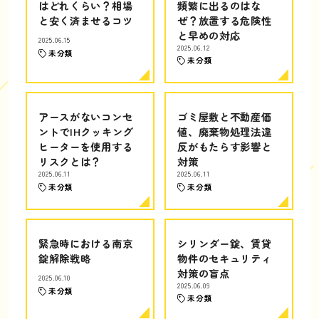
はどれくらい？相場
頻繁に出るのはな
と安く済ませるコツ
ぜ？放置する危険性
と早めの対応
2025.06.15
2025.06.12
未分類
未分類
アースがないコンセ
ゴミ屋敷と不動産価
ントでIHクッキング
値、廃棄物処理法違
ヒーターを使用する
反がもたらす影響と
リスクとは？
対策
2025.06.11
2025.06.11
未分類
未分類
緊急時における南京
シリンダー錠、賃貸
錠解除戦略
物件のセキュリティ
対策の盲点
2025.06.10
2025.06.09
未分類
未分類