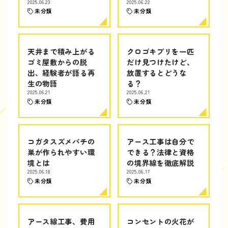
2025.06.23
2025.06.22
未分類
未分類
天井まで積み上がる
クロゴキブリを一匹
ゴミ屋敷からの脱
だけ見つけたけど、
出、経験者が語る再
放置するとどうな
生の物語
る？
2025.06.21
2025.06.21
未分類
未分類
コガタスズメバチの
アース工事は自分で
巣が作られやすい環
できる？法律と資格
境とは
の境界線を徹底解説
2025.06.18
2025.06.17
未分類
未分類
アース線工事、費用
コンセントの火花が