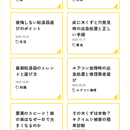
後悔しない給湯器選
床に木くずと穴発見
びのポイント
時の応急処置と正し
い手順
2025.10.18
2025.10.17
生活
害虫
最新給湯器のトレン
エアコン故障時の応
ドと選び方
急処置と修理業者選
び
2025.10.08
2025.09.30
知識
エアコン修理
驚異のスピード！蜂
その木くずは本物？
の巣はなぜ一日で大
キクイムシ被害の簡
きくなるのか
単診断