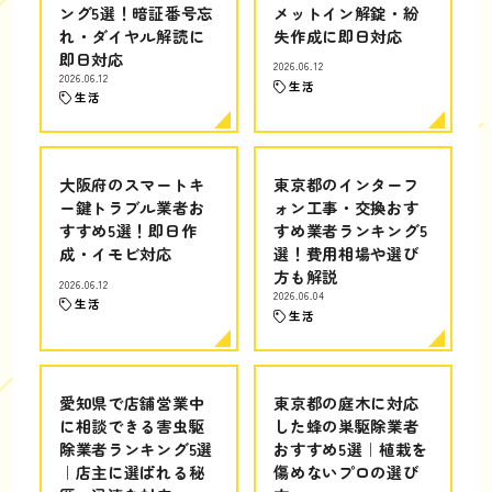
ング5選！暗証番号忘
メットイン解錠・紛
れ・ダイヤル解読に
失作成に即日対応
即日対応
2026.06.12
2026.06.12
生活
生活
大阪府のスマートキ
東京都のインターフ
ー鍵トラブル業者お
ォン工事・交換おす
すすめ5選！即日作
すめ業者ランキング5
成・イモビ対応
選！費用相場や選び
方も解説
2026.06.12
2026.06.04
生活
生活
愛知県で店舗営業中
東京都の庭木に対応
に相談できる害虫駆
した蜂の巣駆除業者
除業者ランキング5選
おすすめ5選｜植栽を
｜店主に選ばれる秘
傷めないプロの選び