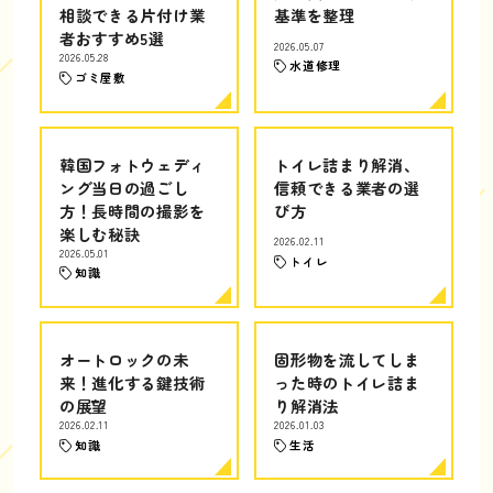
相談できる片付け業
基準を整理
者おすすめ5選
2026.05.07
2026.05.28
水道修理
ゴミ屋敷
韓国フォトウェディ
トイレ詰まり解消、
ング当日の過ごし
信頼できる業者の選
方！長時間の撮影を
び方
楽しむ秘訣
2026.02.11
2026.05.01
トイレ
知識
オートロックの未
固形物を流してしま
来！進化する鍵技術
った時のトイレ詰ま
の展望
り解消法
2026.02.11
2026.01.03
知識
生活