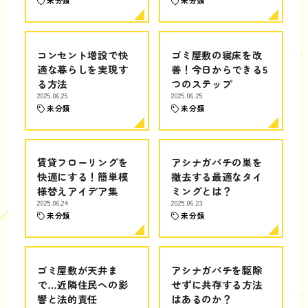
未分類
未分類
コンセント増設で快
ゴミ屋敷の寝床を改
適な暮らしを実現す
善！今日からできる5
る方法
つのステップ
2025.06.25
2025.06.25
未分類
未分類
賃貸フローリングを
アシナガバチの巣を
快適にする！簡単模
撤去する最適なタイ
様替えアイデア集
ミングとは？
2025.06.24
2025.06.23
未分類
未分類
ゴミ屋敷が天井ま
アシナガバチを駆除
で…近隣住民への影
せずに共存する方法
響と法的責任
はあるのか？