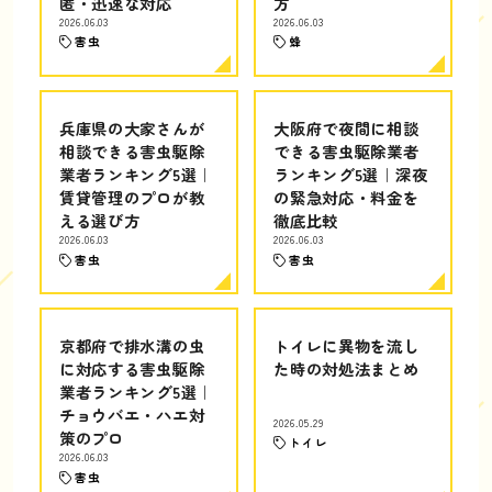
匿・迅速な対応
方
2026.06.03
2026.06.03
害虫
蜂
兵庫県の大家さんが
大阪府で夜間に相談
相談できる害虫駆除
できる害虫駆除業者
業者ランキング5選｜
ランキング5選｜深夜
賃貸管理のプロが教
の緊急対応・料金を
える選び方
徹底比較
2026.06.03
2026.06.03
害虫
害虫
京都府で排水溝の虫
トイレに異物を流し
に対応する害虫駆除
た時の対処法まとめ
業者ランキング5選｜
チョウバエ・ハエ対
2026.05.29
策のプロ
トイレ
2026.06.03
害虫