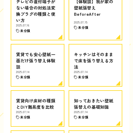
テレビの直付端子が
【体験談】我が家の
ない場合の対処法変
壁紙張替え
換プラグの種類と使
BeforeAfter
い方
2025.07.15
2025.07.16
未分類
未分類
賃貸でも安心壁紙一
キッチンはそのまま
面だけ張り替え体験
で床を張り替える方
談
法
2025.07.14
2025.07.14
未分類
未分類
賃貸向け床材の種類
知っておきたい壁紙
とDIY難易度を比較
張替えの基礎知識
2025.07.14
2025.07.14
未分類
未分類