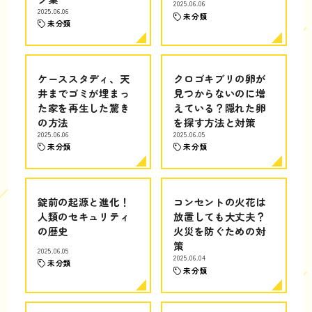
2025.06.06
2025.06.06
未分類
未分類
ケーススタディ、天
クロゴキブリの卵が
井までゴミが埋まっ
見つからないのに増
た家を再生した驚き
えている？隠れた卵
の方法
を探す方法と対策
2025.06.06
2025.06.05
未分類
未分類
錠前の起源と進化！
コンセントの火花は
人類のセキュリティ
放置しても大丈夫？
の歴史
火災を防ぐための対
策
2025.06.05
2025.06.04
未分類
未分類