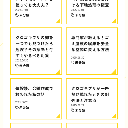
使っても大丈夫？
ける下地処理の極意
2025.07.01
2025.07.01
未分類
未分類
クロゴキブリの卵を
専門家が教える！ゴ
一つでも見つけたら
ミ屋敷の寝床を安全
危険？その意味と今
な空間に変える方法
すぐやるべき対策
2025.06.30
2025.06.30
未分類
未分類
体験談、合鍵作成で
クロゴキブリが一匹
救われた私の話
だけ現れたときの対
処法と注意点
2025.06.28
2025.06.27
未分類
未分類