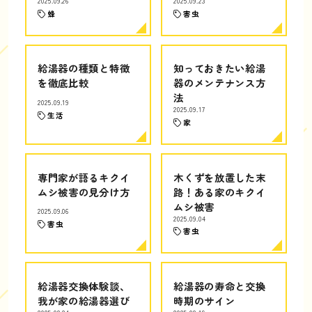
2025.09.26
2025.09.23
蜂
害虫
給湯器の種類と特徴
知っておきたい給湯
を徹底比較
器のメンテナンス方
法
2025.09.19
2025.09.17
生活
家
専門家が語るキクイ
木くずを放置した末
ムシ被害の見分け方
路！ある家のキクイ
ムシ被害
2025.09.06
2025.09.04
害虫
害虫
給湯器交換体験談、
給湯器の寿命と交換
我が家の給湯器選び
時期のサイン