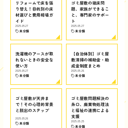
リフォームで床を張
ゴミ屋敷の寝床問
り替え！目的別の床
題、家族ができるこ
材選びと費用相場ガ
と、専門家のサポー
イド
ト
2025.05.27
2025.05.27
未分類
未分類
洗濯機のアースが取
【自治体別】ゴミ屋
れないときの安全な
敷清掃の補助金・助
使い方
成金制度まとめ
2025.05.27
2025.05.26
未分類
未分類
ゴミ屋敷が天井ま
ゴミ屋敷問題解決の
で！その心理的背景
糸口、廃棄物処理法
と脱出のステップ
と福祉の連携による
支援
2025.05.26
2025.05.25
未分類
未分類