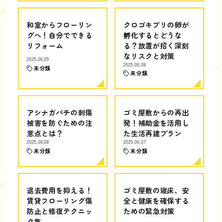
和室からフローリン
クロゴキブリの卵が
グへ！自分でできる
孵化するとどうな
リフォーム
る？放置が招く深刻
なリスクと対策
2025.06.09
2025.06.08
未分類
未分類
アシナガバチの刺傷
ゴミ屋敷からの再出
被害を防ぐための注
発！補助金を活用し
意点とは？
た生活再建プラン
2025.06.08
2025.06.07
未分類
未分類
退去費用を抑える！
ゴミ屋敷の寝床、安
賃貸フローリング傷
全と健康を確保する
防止と修復テクニッ
ための緊急対策
ク集