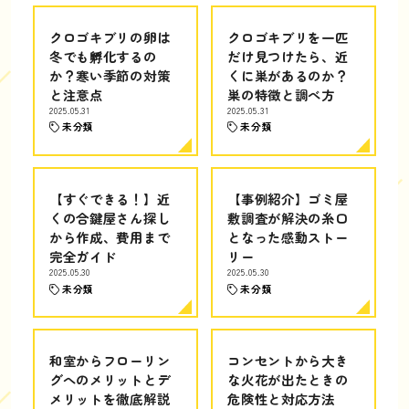
クロゴキブリの卵は
クロゴキブリを一匹
冬でも孵化するの
だけ見つけたら、近
か？寒い季節の対策
くに巣があるのか？
と注意点
巣の特徴と調べ方
2025.05.31
2025.05.31
未分類
未分類
【すぐできる！】近
【事例紹介】ゴミ屋
くの合鍵屋さん探し
敷調査が解決の糸口
から作成、費用まで
となった感動ストー
完全ガイド
リー
2025.05.30
2025.05.30
未分類
未分類
和室からフローリン
コンセントから大き
グへのメリットとデ
な火花が出たときの
メリットを徹底解説
危険性と対応方法