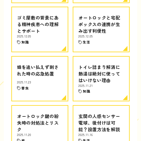
ゴミ屋敷の背景にあ
オートロックと宅配
る精神疾患への理解
ボックスの連携が生
とサポート
み出す利便性
2025.12.05
2025.12.05
知識
生活
蜂を追い払えず刺さ
トイレ詰まり解消に
れた時の応急処置
熱湯は絶対に使って
はいけない理由
2025.11.23
2025.11.21
害虫
知識
オートロック鍵の紛
玄関の人感センサー
失時の対処法とリス
電球、後付けは可
ク
能？設置方法を解説
2025.11.20
2025.11.16
家
生活