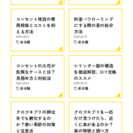
コンセント増設の費
和室→フローリング
用相場とコストを抑
にする際の畳の処分
える方法
方法
2025.06.01
2025.06.01
未分類
未分類
コンセントの火花が
シリンダー錠の構造
危険なケースとは？
を徹底解説、DIY交換
見極め方と対処法
のススメ
2025.06.01
2025.05.31
未分類
未分類
クロゴキブリの卵は
クロゴキブリを一匹
冬でも孵化するの
だけ見つけたら、近
か？寒い季節の対策
くに巣があるのか？
と注意点
巣の特徴と調べ方