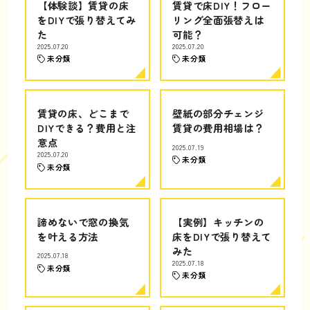
【体験談】賃貸の床
賃貸で床DIY！フロー
をDIYで張り替えてみ
リング全面張替えは
た
可能？
2025.07.20
2025.07.20
未分類
未分類
賃貸の床、どこまで
壁紙の部分チェンジ
DIYできる？費用と注
賃貸の費用相場は？
意点
2025.07.19
2025.07.20
未分類
未分類
諦めないで窓の換気
【実例】キッチンの
を叶える方法
床をDIYで張り替えて
みた
2025.07.18
2025.07.18
未分類
未分類