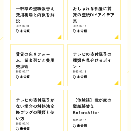
一軒家の壁紙張替え
おしゃれな部屋に賃
費用相場と内訳を解
貸の壁紙DIYアイデア
説
集
2025.07.18
2025.07.17
未分類
未分類
賃貸の床リフォー
テレビの直付端子の
ム、業者選びと費用
種類を見分けるポイ
交渉術
ント
2025.07.17
2025.07.16
未分類
未分類
テレビの直付端子が
【体験談】我が家の
ない場合の対処法変
壁紙張替え
換プラグの種類と使
BeforeAfter
い方
2025.07.15
2025.07.16
未分類
未分類