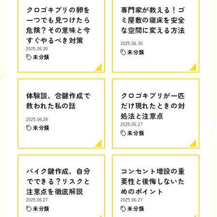
クロゴキブリの卵を
専門家が教える！ゴ
一つでも見つけたら
ミ屋敷の寝床を安全
危険？その意味と今
な空間に変える方法
すぐやるべき対策
2025.06.30
2025.06.30
未分類
未分類
体験談、合鍵作成で
クロゴキブリが一匹
救われた私の話
だけ現れたときの対
処法と注意点
2025.06.28
2025.06.27
未分類
未分類
バイク鍵作成、自分
コンセント増設の重
でできる？リスクと
要性と後悔しないた
注意点を徹底解説
めのポイント
2025.06.27
2025.06.27
未分類
未分類