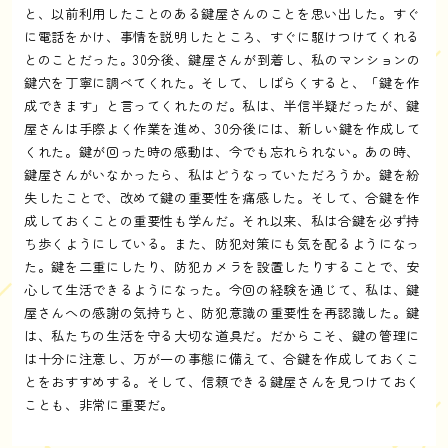
と、以前利用したことのある鍵屋さんのことを思い出した。すぐ
に電話をかけ、事情を説明したところ、すぐに駆けつけてくれる
とのことだった。30分後、鍵屋さんが到着し、私のマンションの
鍵穴を丁寧に調べてくれた。そして、しばらくすると、「鍵を作
成できます」と言ってくれたのだ。私は、半信半疑だったが、鍵
屋さんは手際よく作業を進め、30分後には、新しい鍵を作成して
くれた。鍵が回った時の感動は、今でも忘れられない。あの時、
鍵屋さんがいなかったら、私はどうなっていただろうか。鍵を紛
失したことで、改めて鍵の重要性を痛感した。そして、合鍵を作
成しておくことの重要性も学んだ。それ以来、私は合鍵を必ず持
ち歩くようにしている。また、防犯対策にも気を配るようになっ
た。鍵を二重にしたり、防犯カメラを設置したりすることで、安
心して生活できるようになった。今回の経験を通じて、私は、鍵
屋さんへの感謝の気持ちと、防犯意識の重要性を再認識した。鍵
は、私たちの生活を守る大切な道具だ。だからこそ、鍵の管理に
は十分に注意し、万が一の事態に備えて、合鍵を作成しておくこ
とをおすすめする。そして、信頼できる鍵屋さんを見つけておく
ことも、非常に重要だ。