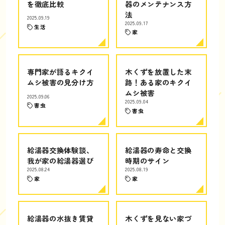
を徹底比較
器のメンテナンス方
法
2025.09.19
2025.09.17
生活
家
専門家が語るキクイ
木くずを放置した末
ムシ被害の見分け方
路！ある家のキクイ
ムシ被害
2025.09.06
2025.09.04
害虫
害虫
給湯器交換体験談、
給湯器の寿命と交換
我が家の給湯器選び
時期のサイン
2025.08.24
2025.08.19
家
家
給湯器の水抜き賃貸
木くずを見ない家づ