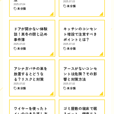
2025.07.03
2025.07.04
未分類
未分類
ドアが開かない体験
キッチンのコンセン
談！真冬の閉じ込め
ト増設で注意すべき
事件簿
ポイントとは？
2025.07.03
2025.07.02
未分類
未分類
アシナガバチの巣を
アースがないコンセ
放置するとどうな
ントは危険？その影
る？リスクと対策
響と対策方法
2025.07.02
2025.07.02
未分類
未分類
ワイヤーを使ったト
ゴミ屋敷の寝床で眠
イレのつまり直し方
るペット、健康リス