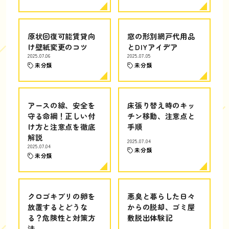
原状回復可能賃貸向
窓の形別網戸代用品
け壁紙変更のコツ
とDIYアイデア
2025.07.06
2025.07.05
未分類
未分類
アースの線、安全を
床張り替え時のキッ
守る命綱！正しい付
チン移動、注意点と
け方と注意点を徹底
手順
解説
2025.07.04
2025.07.04
未分類
未分類
クロゴキブリの卵を
悪臭と暮らした日々
放置するとどうな
からの脱却、ゴミ屋
る？危険性と対策方
敷脱出体験記
法