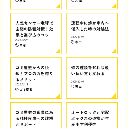
生活
知識
人感センサー電球で
運転中に蜂が車内へ
玄関の防犯対策！効
侵入した時の対処法
果と選び方のコツ
2025.12.24
2025.12.24
害虫
生活
ゴミ屋敷からの脱
蜂の種類を知れば追
却！プロの力を借り
い払い方も変わる
るメリット
2025.12.07
2025.12.13
害虫
ゴミ屋敷
ゴミ屋敷の背景にあ
オートロックと宅配
る精神疾患への理解
ボックスの連携が生
とサポート
み出す利便性