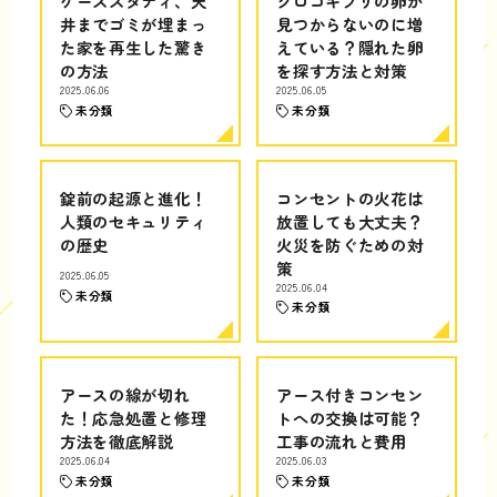
ケーススタディ、天
クロゴキブリの卵が
井までゴミが埋まっ
見つからないのに増
た家を再生した驚き
えている？隠れた卵
の方法
を探す方法と対策
2025.06.06
2025.06.05
未分類
未分類
錠前の起源と進化！
コンセントの火花は
人類のセキュリティ
放置しても大丈夫？
の歴史
火災を防ぐための対
策
2025.06.05
2025.06.04
未分類
未分類
アースの線が切れ
アース付きコンセン
た！応急処置と修理
トへの交換は可能？
方法を徹底解説
工事の流れと費用
2025.06.04
2025.06.03
未分類
未分類