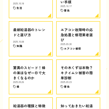
い手順
2025.10.18
2025.10.17
生活
害虫
最新給湯器のトレン
エアコン故障時の応
ドと選び方
急処置と修理業者選
び
2025.10.08
2025.09.30
知識
エアコン修理
驚異のスピード！蜂
その木くずは本物？
の巣はなぜ一日で大
キクイムシ被害の簡
きくなるのか
単診断
2025.09.26
2025.09.23
蜂
害虫
給湯器の種類と特徴
知っておきたい給湯