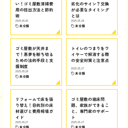
い！ゴミ屋敷清掃費
劣化のサイン？交換
用の捻出方法と節約
が必要なタイミング
術
とは
2025.05.30
2025.05.28
未分類
未分類
ゴミ屋敷が天井ま
トイレのつまりをワ
で！悪夢を断ち切る
イヤーで解消する際
ための法的手段と支
の安全対策と注意点
援制度
2025.05.27
2025.05.28
未分類
未分類
リフォームで床を張
ゴミ屋敷の寝床問
り替え！目的別の床
題、家族ができるこ
材選びと費用相場ガ
と、専門家のサポー
イド
ト
2025.05.27
2025.05.27
未分類
未分類