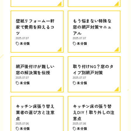
壁紙リフォーム一軒
もう悩まない特殊な
家で費用を抑えるコ
窓の網戸対策マニュ
ツ
アル
2025.07.07
2025.07.07
未分類
未分類
網戸後付けが難しい
取り付けNG？窓のタ
窓の解決策を伝授
イプ別網戸対策
2025.07.07
2025.07.07
未分類
未分類
キッチン床張り替え
キッチン床の張り替
業者の選び方と注意
えDIY！取り外しの注
点
意点
2025.07.06
2025.07.06
未分類
未分類