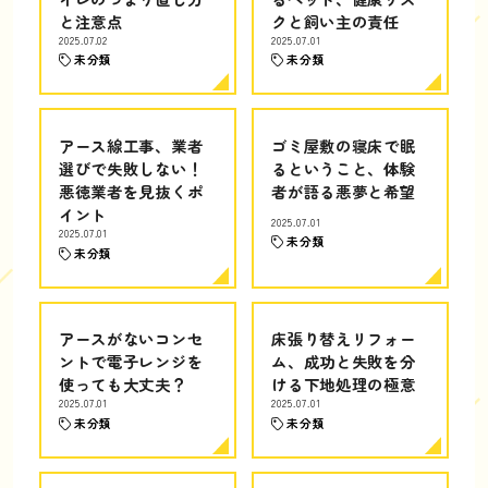
と注意点
クと飼い主の責任
2025.07.02
2025.07.01
未分類
未分類
アース線工事、業者
ゴミ屋敷の寝床で眠
選びで失敗しない！
るということ、体験
悪徳業者を見抜くポ
者が語る悪夢と希望
イント
2025.07.01
2025.07.01
未分類
未分類
アースがないコンセ
床張り替えリフォー
ントで電子レンジを
ム、成功と失敗を分
使っても大丈夫？
ける下地処理の極意
2025.07.01
2025.07.01
未分類
未分類