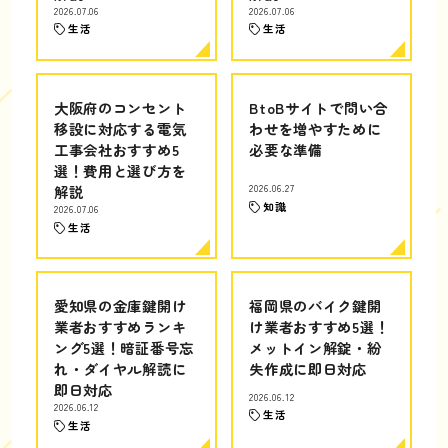
2026.07.06
2026.07.06
生活
生活
大阪府のコンセント
BtoBサイトで問い合
移設に対応する電気
わせを増やすために
工事会社おすすめ5
必要な準備
選！費用と選び方を
解説
2026.06.27
知識
2026.07.06
生活
愛知県の金庫鍵開け
福岡県のバイク鍵開
業者おすすめランキ
け業者おすすめ5選！
ング5選！暗証番号忘
メットイン解錠・紛
れ・ダイヤル解読に
失作成に即日対応
即日対応
2026.06.12
2026.06.12
生活
生活