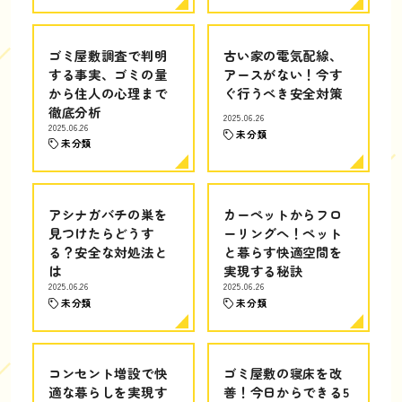
ゴミ屋敷調査で判明
古い家の電気配線、
する事実、ゴミの量
アースがない！今す
から住人の心理まで
ぐ行うべき安全対策
徹底分析
2025.06.26
2025.06.26
未分類
未分類
アシナガバチの巣を
カーペットからフロ
見つけたらどうす
ーリングへ！ペット
る？安全な対処法と
と暮らす快適空間を
は
実現する秘訣
2025.06.26
2025.06.26
未分類
未分類
コンセント増設で快
ゴミ屋敷の寝床を改
適な暮らしを実現す
善！今日からできる5