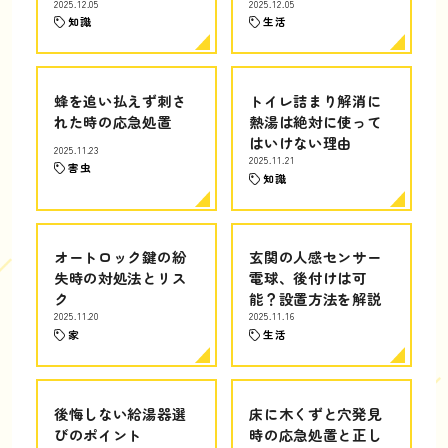
2025.12.05
2025.12.05
知識
生活
蜂を追い払えず刺さ
トイレ詰まり解消に
れた時の応急処置
熱湯は絶対に使って
はいけない理由
2025.11.23
2025.11.21
害虫
知識
オートロック鍵の紛
玄関の人感センサー
失時の対処法とリス
電球、後付けは可
ク
能？設置方法を解説
2025.11.20
2025.11.16
家
生活
後悔しない給湯器選
床に木くずと穴発見
びのポイント
時の応急処置と正し