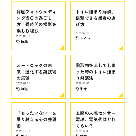
韓国フォトウェディ
トイレ詰まり解消、
ング当日の過ごし
信頼できる業者の選
方！長時間の撮影を
び方
楽しむ秘訣
2026.02.11
2026.05.01
トイレ
知識
オートロックの未
固形物を流してしま
来！進化する鍵技術
った時のトイレ詰ま
の展望
り解消法
2026.02.11
2026.01.03
知識
生活
「もったいない」を
玄関の人感センサー
乗り越える心の整理
電球、電気代はどれ
術
くらい？
2025.12.31
2025.12.30