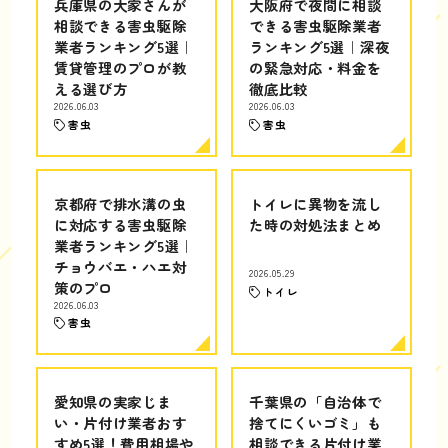
兵庫県の大家さんが
大阪府で夜間に相談
相談できる害虫駆除
できる害虫駆除業者
業者ランキング5選｜
ランキング5選｜深夜
賃貸管理のプロが教
の緊急対応・料金を
える選び方
徹底比較
2026.06.03
2026.06.03
害虫
害虫
京都府で排水溝の虫
トイレに異物を流し
に対応する害虫駆除
た時の対処法まとめ
業者ランキング5選｜
チョウバエ・ハエ対
2026.05.29
策のプロ
トイレ
2026.06.03
害虫
愛知県の実家じま
千葉県の「自治体で
い・片付け業者おす
捨てにくいゴミ」も
すめ5選！費用相場や
相談できる片付け業