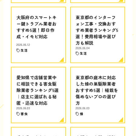
大阪府のスマートキ
東京都のインターフ
ー鍵トラブル業者お
ォン工事・交換おす
すすめ5選！即日作
すめ業者ランキング5
成・イモビ対応
選！費用相場や選び
方も解説
2026.06.12
2026.06.04
生活
生活
愛知県で店舗営業中
東京都の庭木に対応
に相談できる害虫駆
した蜂の巣駆除業者
除業者ランキング5選
おすすめ5選｜植栽を
｜店主に選ばれる秘
傷めないプロの選び
匿・迅速な対応
方
2026.06.03
2026.06.03
害虫
蜂