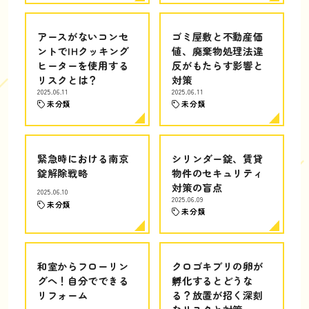
アースがないコンセ
ゴミ屋敷と不動産価
ントでIHクッキング
値、廃棄物処理法違
ヒーターを使用する
反がもたらす影響と
リスクとは？
対策
2025.06.11
2025.06.11
未分類
未分類
緊急時における南京
シリンダー錠、賃貸
錠解除戦略
物件のセキュリティ
対策の盲点
2025.06.10
2025.06.09
未分類
未分類
和室からフローリン
クロゴキブリの卵が
グへ！自分でできる
孵化するとどうな
リフォーム
る？放置が招く深刻