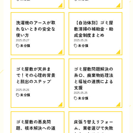
洗濯機のアースが取
【自治体別】ゴミ屋
れないときの安全な
敷清掃の補助金・助
使い方
成金制度まとめ
2025.05.27
2025.05.26
未分類
未分類
ゴミ屋敷が天井ま
ゴミ屋敷問題解決の
で！その心理的背景
糸口、廃棄物処理法
と脱出のステップ
と福祉の連携による
支援
2025.05.26
2025.05.25
未分類
未分類
ゴミ屋敷の悪臭問
床張り替えリフォー
題、根本解決への道
ム、業者選びで失敗