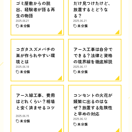
ゴミ屋敷からの脱
だけ見つけたけど、
出、経験者が語る再
放置するとどうな
生の物語
る？
2025.06.21
2025.06.21
未分類
未分類
コガタスズメバチの
アース工事は自分で
巣が作られやすい環
できる？法律と資格
境とは
の境界線を徹底解説
2025.06.18
2025.06.17
未分類
未分類
アース線工事、費用
コンセントの火花が
はどれくらい？相場
頻繁に出るのはな
と安く済ませるコツ
ぜ？放置する危険性
と早めの対応
2025.06.15
2025.06.12
未分類
未分類