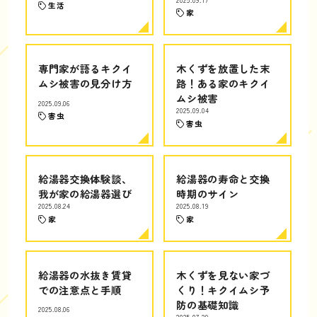
生活
家
専門家が語るキクイ
木くずを放置した末
ムシ被害の見分け方
路！ある家のキクイ
ムシ被害
2025.09.06
2025.09.04
害虫
害虫
給湯器交換体験談、
給湯器の寿命と交換
我が家の給湯器選び
時期のサイン
2025.08.24
2025.08.19
家
家
給湯器の水抜き賃貸
木くずを見ない家づ
での注意点と手順
くり！キクイムシ予
防の基礎知識
2025.08.06
2025.07.29