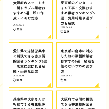
大阪府のスマートキ
東京都のインターフ
ー鍵トラブル業者お
ォン工事・交換おす
すすめ5選！即日作
すめ業者ランキング5
成・イモビ対応
選！費用相場や選び
方も解説
2026.06.12
2026.06.04
生活
生活
愛知県で店舗営業中
東京都の庭木に対応
に相談できる害虫駆
した蜂の巣駆除業者
除業者ランキング5選
おすすめ5選｜植栽を
｜店主に選ばれる秘
傷めないプロの選び
匿・迅速な対応
方
2026.06.03
2026.06.03
害虫
蜂
兵庫県の大家さんが
大阪府で夜間に相談
相談できる害虫駆除
できる害虫駆除業者