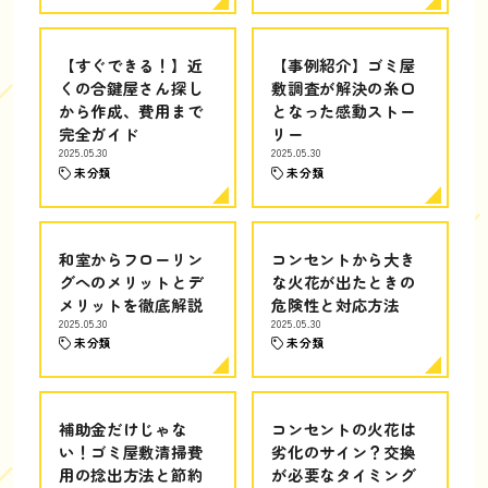
【すぐできる！】近
【事例紹介】ゴミ屋
くの合鍵屋さん探し
敷調査が解決の糸口
から作成、費用まで
となった感動ストー
完全ガイド
リー
2025.05.30
2025.05.30
未分類
未分類
和室からフローリン
コンセントから大き
グへのメリットとデ
な火花が出たときの
メリットを徹底解説
危険性と対応方法
2025.05.30
2025.05.30
未分類
未分類
補助金だけじゃな
コンセントの火花は
い！ゴミ屋敷清掃費
劣化のサイン？交換
用の捻出方法と節約
が必要なタイミング