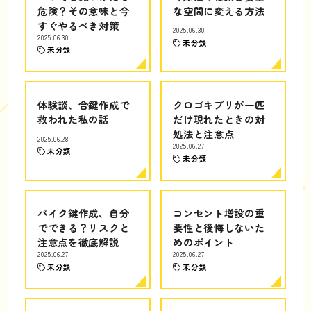
危険？その意味と今
な空間に変える方法
すぐやるべき対策
2025.06.30
2025.06.30
未分類
未分類
体験談、合鍵作成で
クロゴキブリが一匹
救われた私の話
だけ現れたときの対
処法と注意点
2025.06.28
2025.06.27
未分類
未分類
バイク鍵作成、自分
コンセント増設の重
でできる？リスクと
要性と後悔しないた
注意点を徹底解説
めのポイント
2025.06.27
2025.06.27
未分類
未分類