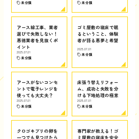
未分類
未分類
アース線工事、業者
ゴミ屋敷の寝床で眠
選びで失敗しない！
るということ、体験
悪徳業者を見抜くポ
者が語る悪夢と希望
イント
2025.07.01
2025.07.01
未分類
未分類
アースがないコンセ
床張り替えリフォー
ントで電子レンジを
ム、成功と失敗を分
使っても大丈夫？
ける下地処理の極意
2025.07.01
2025.07.01
未分類
未分類
クロゴキブリの卵を
専門家が教える！ゴ
一つでも見つけたら
ミ屋敷の寝床を安全