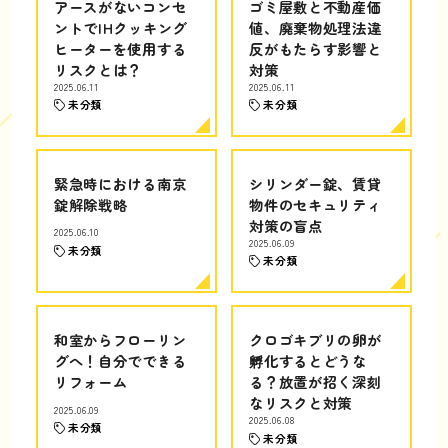
アースがないコンセ
ゴミ屋敷と不動産価
ントでIHクッキング
値、廃棄物処理法違
ヒーターを使用する
反がもたらす影響と
リスクとは？
対策
2025.06.11
2025.06.11
未分類
未分類
緊急時における南京
シリンダー錠、賃貸
錠解除戦略
物件のセキュリティ
対策の盲点
2025.06.10
2025.06.09
未分類
未分類
和室からフローリン
クロゴキブリの卵が
グへ！自分でできる
孵化するとどうな
リフォーム
る？放置が招く深刻
なリスクと対策
2025.06.09
2025.06.08
未分類
未分類