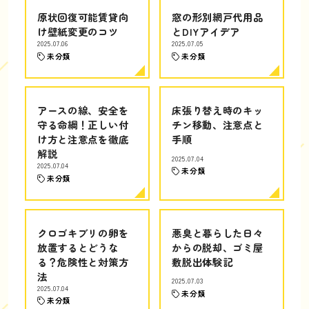
原状回復可能賃貸向
窓の形別網戸代用品
け壁紙変更のコツ
とDIYアイデア
2025.07.06
2025.07.05
未分類
未分類
アースの線、安全を
床張り替え時のキッ
守る命綱！正しい付
チン移動、注意点と
け方と注意点を徹底
手順
解説
2025.07.04
2025.07.04
未分類
未分類
クロゴキブリの卵を
悪臭と暮らした日々
放置するとどうな
からの脱却、ゴミ屋
る？危険性と対策方
敷脱出体験記
法
2025.07.03
2025.07.04
未分類
未分類