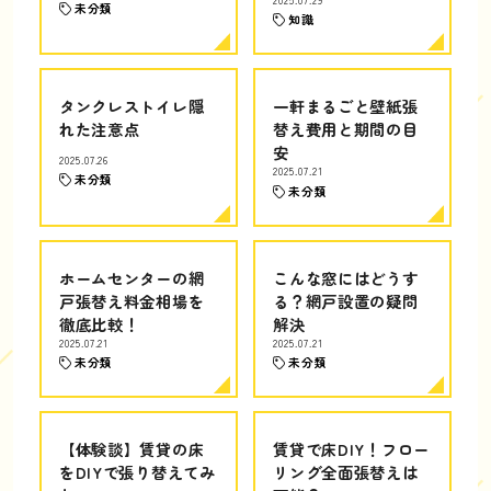
未分類
知識
タンクレストイレ隠
一軒まるごと壁紙張
れた注意点
替え費用と期間の目
安
2025.07.26
2025.07.21
未分類
未分類
ホームセンターの網
こんな窓にはどうす
戸張替え料金相場を
る？網戸設置の疑問
徹底比較！
解決
2025.07.21
2025.07.21
未分類
未分類
【体験談】賃貸の床
賃貸で床DIY！フロー
をDIYで張り替えてみ
リング全面張替えは