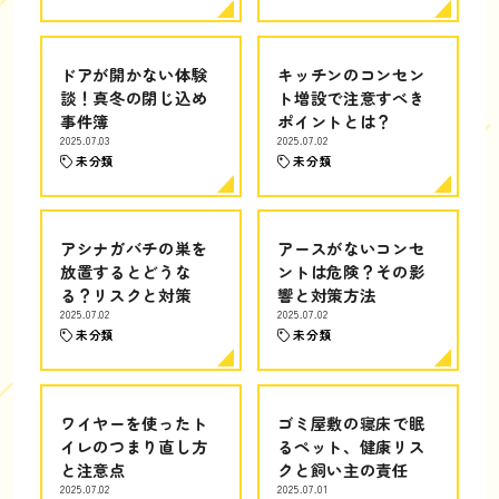
ドアが開かない体験
キッチンのコンセン
談！真冬の閉じ込め
ト増設で注意すべき
事件簿
ポイントとは？
2025.07.03
2025.07.02
未分類
未分類
アシナガバチの巣を
アースがないコンセ
放置するとどうな
ントは危険？その影
る？リスクと対策
響と対策方法
2025.07.02
2025.07.02
未分類
未分類
ワイヤーを使ったト
ゴミ屋敷の寝床で眠
イレのつまり直し方
るペット、健康リス
と注意点
クと飼い主の責任
2025.07.02
2025.07.01