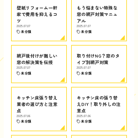
壁紙リフォーム一軒
もう悩まない特殊な
家で費用を抑えるコ
窓の網戸対策マニュ
ツ
アル
2025.07.07
2025.07.07
未分類
未分類
網戸後付けが難しい
取り付けNG？窓のタ
窓の解決策を伝授
イプ別網戸対策
2025.07.07
2025.07.07
未分類
未分類
キッチン床張り替え
キッチン床の張り替
業者の選び方と注意
えDIY！取り外しの注
点
意点
2025.07.06
2025.07.06
未分類
未分類