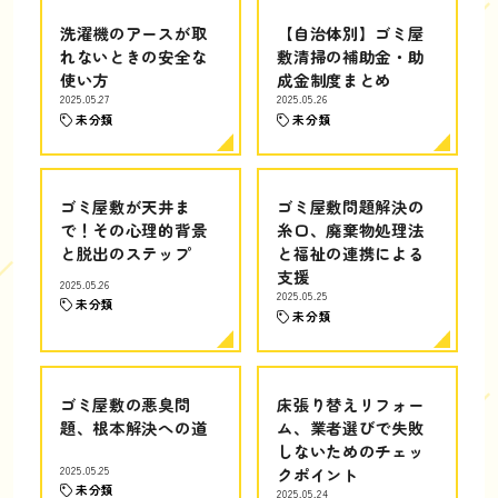
洗濯機のアースが取
【自治体別】ゴミ屋
れないときの安全な
敷清掃の補助金・助
使い方
成金制度まとめ
2025.05.27
2025.05.26
未分類
未分類
ゴミ屋敷が天井ま
ゴミ屋敷問題解決の
で！その心理的背景
糸口、廃棄物処理法
と脱出のステップ
と福祉の連携による
支援
2025.05.26
2025.05.25
未分類
未分類
ゴミ屋敷の悪臭問
床張り替えリフォー
題、根本解決への道
ム、業者選びで失敗
しないためのチェッ
2025.05.25
クポイント
未分類
2025.05.24