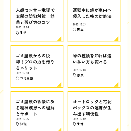
人感センサー電球で
運転中に蜂が車内へ
玄関の防犯対策！効
侵入した時の対処法
果と選び方のコツ
2025.12.24
2025.12.24
害虫
生活
ゴミ屋敷からの脱
蜂の種類を知れば追
却！プロの力を借り
い払い方も変わる
るメリット
2025.12.07
2025.12.13
害虫
ゴミ屋敷
ゴミ屋敷の背景にあ
オートロックと宅配
る精神疾患への理解
ボックスの連携が生
とサポート
み出す利便性
2025.12.05
2025.12.05
知識
生活