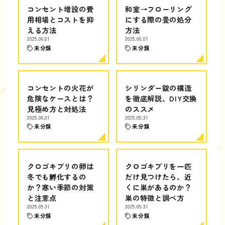
コンセント増設の費
和室→フローリング
用相場とコストを抑
にする際の畳の処分
える方法
方法
2025.06.01
2025.06.01
未分類
未分類
コンセントの火花が
シリンダー錠の構造
危険なケースとは？
を徹底解説、DIY交換
見極め方と対処法
のススメ
2025.06.01
2025.05.31
未分類
未分類
クロゴキブリの卵は
クロゴキブリを一匹
冬でも孵化するの
だけ見つけたら、近
か？寒い季節の対策
くに巣があるのか？
と注意点
巣の特徴と調べ方
2025.05.31
2025.05.31
未分類
未分類