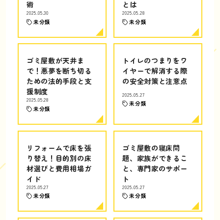
術
とは
2025.05.30
2025.05.28
未分類
未分類
ゴミ屋敷が天井ま
トイレのつまりをワ
で！悪夢を断ち切る
イヤーで解消する際
ための法的手段と支
の安全対策と注意点
援制度
2025.05.27
2025.05.28
未分類
未分類
リフォームで床を張
ゴミ屋敷の寝床問
り替え！目的別の床
題、家族ができるこ
材選びと費用相場ガ
と、専門家のサポー
イド
ト
2025.05.27
2025.05.27
未分類
未分類