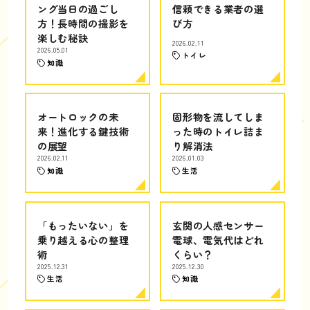
ング当日の過ごし
信頼できる業者の選
方！長時間の撮影を
び方
楽しむ秘訣
2026.02.11
2026.05.01
トイレ
知識
オートロックの未
固形物を流してしま
来！進化する鍵技術
った時のトイレ詰ま
の展望
り解消法
2026.02.11
2026.01.03
知識
生活
「もったいない」を
玄関の人感センサー
乗り越える心の整理
電球、電気代はどれ
術
くらい？
2025.12.31
2025.12.30
生活
知識