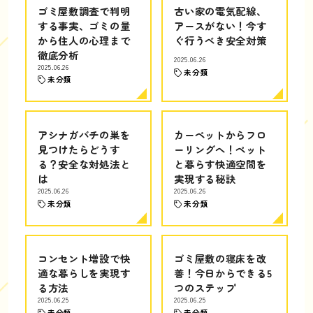
ゴミ屋敷調査で判明
古い家の電気配線、
する事実、ゴミの量
アースがない！今す
から住人の心理まで
ぐ行うべき安全対策
徹底分析
2025.06.26
2025.06.26
未分類
未分類
アシナガバチの巣を
カーペットからフロ
見つけたらどうす
ーリングへ！ペット
る？安全な対処法と
と暮らす快適空間を
は
実現する秘訣
2025.06.26
2025.06.26
未分類
未分類
コンセント増設で快
ゴミ屋敷の寝床を改
適な暮らしを実現す
善！今日からできる5
る方法
つのステップ
2025.06.25
2025.06.25
未分類
未分類