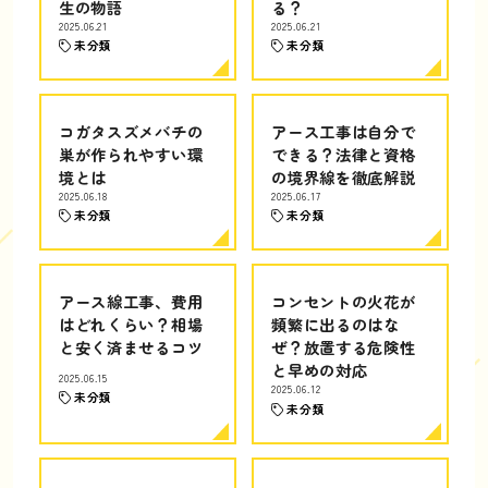
生の物語
る？
2025.06.21
2025.06.21
未分類
未分類
コガタスズメバチの
アース工事は自分で
巣が作られやすい環
できる？法律と資格
境とは
の境界線を徹底解説
2025.06.18
2025.06.17
未分類
未分類
アース線工事、費用
コンセントの火花が
はどれくらい？相場
頻繁に出るのはな
と安く済ませるコツ
ぜ？放置する危険性
と早めの対応
2025.06.15
2025.06.12
未分類
未分類