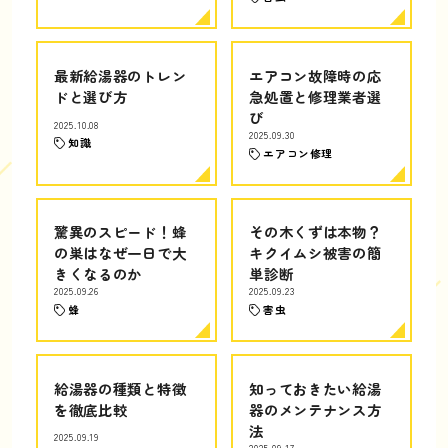
最新給湯器のトレン
エアコン故障時の応
ドと選び方
急処置と修理業者選
び
2025.10.08
2025.09.30
知識
エアコン修理
驚異のスピード！蜂
その木くずは本物？
の巣はなぜ一日で大
キクイムシ被害の簡
きくなるのか
単診断
2025.09.26
2025.09.23
蜂
害虫
給湯器の種類と特徴
知っておきたい給湯
を徹底比較
器のメンテナンス方
法
2025.09.19
2025.09.17