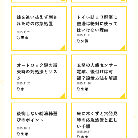
蜂を追い払えず刺さ
トイレ詰まり解消に
れた時の応急処置
熱湯は絶対に使って
はいけない理由
2025.11.23
2025.11.21
害虫
知識
オートロック鍵の紛
玄関の人感センサー
失時の対処法とリス
電球、後付けは可
ク
能？設置方法を解説
2025.11.20
2025.11.16
家
生活
後悔しない給湯器選
床に木くずと穴発見
びのポイント
時の応急処置と正し
い手順
2025.10.18
2025.10.17
生活
害虫