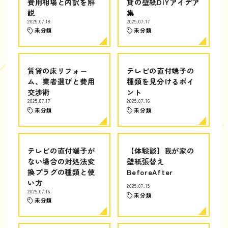
費用相場と内訳を解
貸の壁紙DIYアイデア
説
集
2025.07.18
2025.07.17
未分類
未分類
賃貸の床リフォー
テレビの直付端子の
ム、業者選びと費用
種類を見分けるポイ
交渉術
ント
2025.07.17
2025.07.16
未分類
未分類
テレビの直付端子が
【体験談】我が家の
ない場合の対処法変
壁紙張替え
換プラグの種類と使
BeforeAfter
い方
2025.07.15
2025.07.16
未分類
未分類