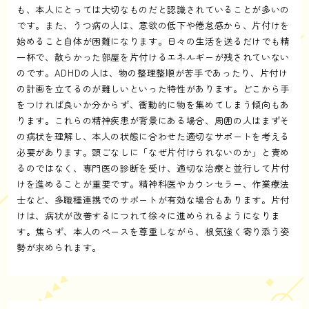
も、本人にとっては大切なものだと認識されていることが多いの
です。また、うつ病の人は、意欲の低下や倦怠感から、片付けを
始めること自体が困難になります。日々の生活を送るだけでも精
一杯で、散らかった部屋を片付けるエネルギーが残されていない
のです。ADHDの人は、物の整理整順が苦手であったり、片付け
の計画を立てるのが難しいといった特性があります。どこから手
をつければ良いか分からず、衝動的に物を集めてしまう傾向もあ
ります。これらの精神疾患が背景にある場合、周囲の人はまずそ
の病状を理解し、本人の状態に合わせた適切なサポートを考える
必要があります。頭ごなしに「なぜ片付けられないのか」と責め
るのではなく、専門医の診断を受け、適切な治療と並行して片付
けを進めることが重要です。精神科医やカウンセラー、作業療法
士など、多職種連携でのサポートが有効な場合もあります。片付
けは、病状が改善するにつれて徐々に進められるようになりま
す。焦らず、本人のペースを尊重しながら、根気強く寄り添う姿
勢が求められます。