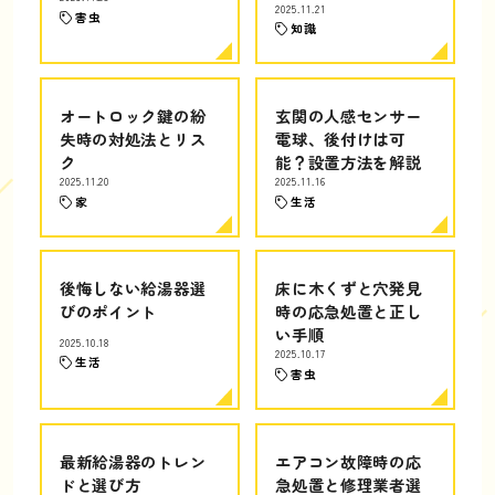
2025.11.21
害虫
知識
オートロック鍵の紛
玄関の人感センサー
失時の対処法とリス
電球、後付けは可
ク
能？設置方法を解説
2025.11.20
2025.11.16
家
生活
後悔しない給湯器選
床に木くずと穴発見
びのポイント
時の応急処置と正し
い手順
2025.10.18
2025.10.17
生活
害虫
最新給湯器のトレン
エアコン故障時の応
ドと選び方
急処置と修理業者選