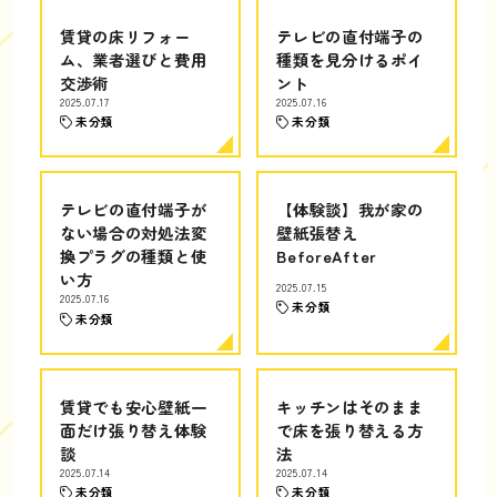
賃貸の床リフォー
テレビの直付端子の
ム、業者選びと費用
種類を見分けるポイ
交渉術
ント
2025.07.17
2025.07.16
未分類
未分類
テレビの直付端子が
【体験談】我が家の
ない場合の対処法変
壁紙張替え
換プラグの種類と使
BeforeAfter
い方
2025.07.15
2025.07.16
未分類
未分類
賃貸でも安心壁紙一
キッチンはそのまま
面だけ張り替え体験
で床を張り替える方
談
法
2025.07.14
2025.07.14
未分類
未分類