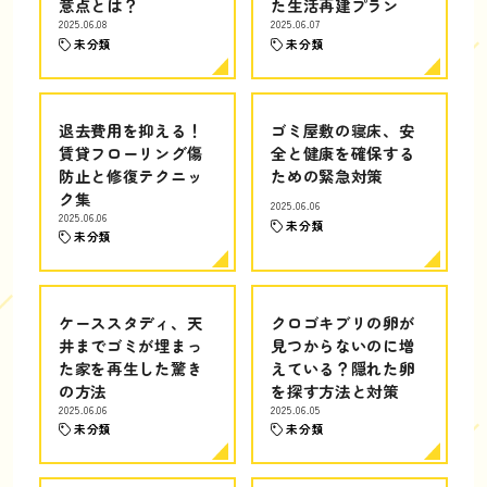
意点とは？
た生活再建プラン
2025.06.08
2025.06.07
未分類
未分類
退去費用を抑える！
ゴミ屋敷の寝床、安
賃貸フローリング傷
全と健康を確保する
防止と修復テクニッ
ための緊急対策
ク集
2025.06.06
2025.06.06
未分類
未分類
ケーススタディ、天
クロゴキブリの卵が
井までゴミが埋まっ
見つからないのに増
た家を再生した驚き
えている？隠れた卵
の方法
を探す方法と対策
2025.06.06
2025.06.05
未分類
未分類