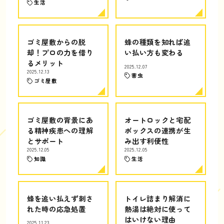
生活
ゴミ屋敷からの脱
蜂の種類を知れば追
却！プロの力を借り
い払い方も変わる
るメリット
2025.12.07
2025.12.13
害虫
ゴミ屋敷
ゴミ屋敷の背景にあ
オートロックと宅配
る精神疾患への理解
ボックスの連携が生
とサポート
み出す利便性
2025.12.05
2025.12.05
知識
生活
蜂を追い払えず刺さ
トイレ詰まり解消に
れた時の応急処置
熱湯は絶対に使って
はいけない理由
2025.11.23