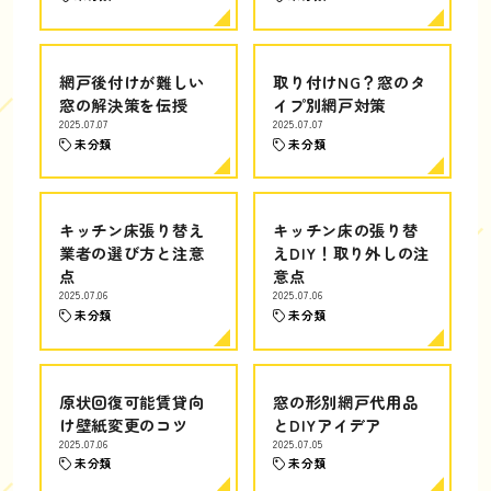
網戸後付けが難しい
取り付けNG？窓のタ
窓の解決策を伝授
イプ別網戸対策
2025.07.07
2025.07.07
未分類
未分類
キッチン床張り替え
キッチン床の張り替
業者の選び方と注意
えDIY！取り外しの注
点
意点
2025.07.06
2025.07.06
未分類
未分類
原状回復可能賃貸向
窓の形別網戸代用品
け壁紙変更のコツ
とDIYアイデア
2025.07.06
2025.07.05
未分類
未分類