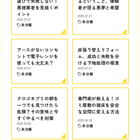
選びで失敗しない！
るということ、体験
悪徳業者を見抜くポ
者が語る悪夢と希望
イント
2025.07.01
2025.07.01
未分類
未分類
アースがないコンセ
床張り替えリフォー
ントで電子レンジを
ム、成功と失敗を分
使っても大丈夫？
ける下地処理の極意
2025.07.01
2025.07.01
未分類
未分類
クロゴキブリの卵を
専門家が教える！ゴ
一つでも見つけたら
ミ屋敷の寝床を安全
危険？その意味と今
な空間に変える方法
すぐやるべき対策
2025.06.30
2025.06.30
未分類
未分類