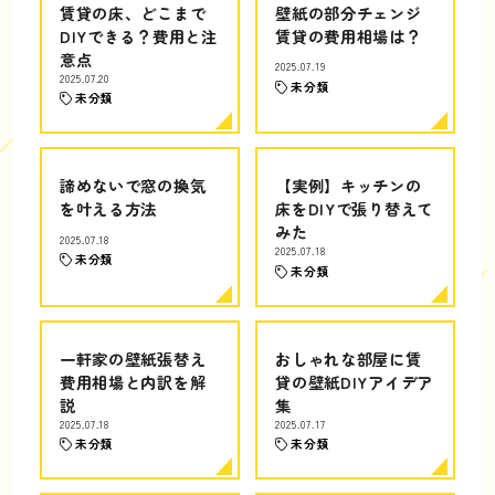
賃貸の床、どこまで
壁紙の部分チェンジ
DIYできる？費用と注
賃貸の費用相場は？
意点
2025.07.19
2025.07.20
未分類
未分類
諦めないで窓の換気
【実例】キッチンの
を叶える方法
床をDIYで張り替えて
みた
2025.07.18
2025.07.18
未分類
未分類
一軒家の壁紙張替え
おしゃれな部屋に賃
費用相場と内訳を解
貸の壁紙DIYアイデア
説
集
2025.07.18
2025.07.17
未分類
未分類