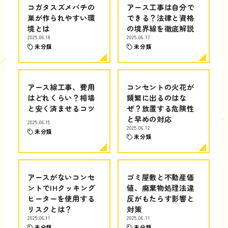
コガタスズメバチの
アース工事は自分で
巣が作られやすい環
できる？法律と資格
境とは
の境界線を徹底解説
2025.06.18
2025.06.17
未分類
未分類
アース線工事、費用
コンセントの火花が
はどれくらい？相場
頻繁に出るのはな
と安く済ませるコツ
ぜ？放置する危険性
と早めの対応
2025.06.15
2025.06.12
未分類
未分類
アースがないコンセ
ゴミ屋敷と不動産価
ントでIHクッキング
値、廃棄物処理法違
ヒーターを使用する
反がもたらす影響と
リスクとは？
対策
2025.06.11
2025.06.11
未分類
未分類