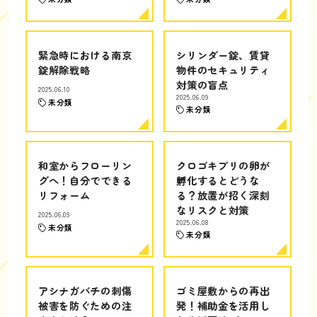
緊急時における南京
シリンダー錠、賃貸
錠解除戦略
物件のセキュリティ
対策の盲点
2025.06.10
2025.06.09
未分類
未分類
和室からフローリン
クロゴキブリの卵が
グへ！自分でできる
孵化するとどうな
リフォーム
る？放置が招く深刻
なリスクと対策
2025.06.09
2025.06.08
未分類
未分類
アシナガバチの刺傷
ゴミ屋敷からの再出
被害を防ぐための注
発！補助金を活用し