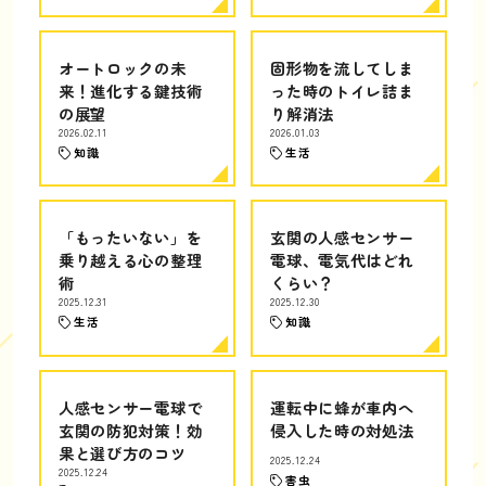
オートロックの未
固形物を流してしま
来！進化する鍵技術
った時のトイレ詰ま
の展望
り解消法
2026.02.11
2026.01.03
知識
生活
「もったいない」を
玄関の人感センサー
乗り越える心の整理
電球、電気代はどれ
術
くらい？
2025.12.31
2025.12.30
生活
知識
人感センサー電球で
運転中に蜂が車内へ
玄関の防犯対策！効
侵入した時の対処法
果と選び方のコツ
2025.12.24
2025.12.24
害虫