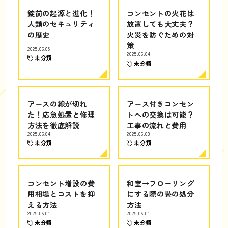
錠前の起源と進化！
コンセントの火花は
人類のセキュリティ
放置しても大丈夫？
の歴史
火災を防ぐための対
策
2025.06.05
2025.06.04
未分類
未分類
アースの線が切れ
アース付きコンセン
た！応急処置と修理
トへの交換は可能？
方法を徹底解説
工事の流れと費用
2025.06.04
2025.06.03
未分類
未分類
コンセント増設の費
和室→フローリング
用相場とコストを抑
にする際の畳の処分
える方法
方法
2025.06.01
2025.06.01
未分類
未分類