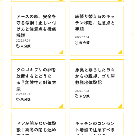
アースの線、安全を
床張り替え時のキッ
守る命綱！正しい付
チン移動、注意点と
け方と注意点を徹底
手順
解説
2025.07.04
2025.07.04
未分類
未分類
クロゴキブリの卵を
悪臭と暮らした日々
放置するとどうな
からの脱却、ゴミ屋
る？危険性と対策方
敷脱出体験記
法
2025.07.03
2025.07.04
未分類
未分類
ドアが開かない体験
キッチンのコンセン
談！真冬の閉じ込め
ト増設で注意すべき