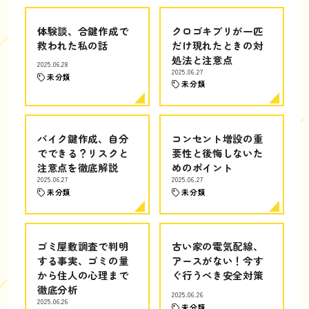
体験談、合鍵作成で
クロゴキブリが一匹
救われた私の話
だけ現れたときの対
処法と注意点
2025.06.28
2025.06.27
未分類
未分類
バイク鍵作成、自分
コンセント増設の重
でできる？リスクと
要性と後悔しないた
注意点を徹底解説
めのポイント
2025.06.27
2025.06.27
未分類
未分類
ゴミ屋敷調査で判明
古い家の電気配線、
する事実、ゴミの量
アースがない！今す
から住人の心理まで
ぐ行うべき安全対策
徹底分析
2025.06.26
2025.06.26
未分類