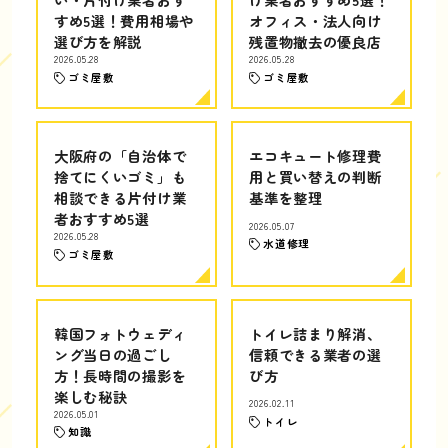
すめ5選！費用相場や
オフィス・法人向け
選び方を解説
残置物撤去の優良店
2026.05.28
2026.05.28
ゴミ屋敷
ゴミ屋敷
大阪府の「自治体で
エコキュート修理費
捨てにくいゴミ」も
用と買い替えの判断
相談できる片付け業
基準を整理
者おすすめ5選
2026.05.07
2026.05.28
水道修理
ゴミ屋敷
韓国フォトウェディ
トイレ詰まり解消、
ング当日の過ごし
信頼できる業者の選
方！長時間の撮影を
び方
楽しむ秘訣
2026.02.11
2026.05.01
トイレ
知識