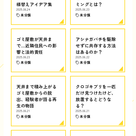
様替えアイデア集
ミングとは？
2025.06.24
2025.06.23
未分類
未分類
ゴミ屋敷が天井ま
アシナガバチを駆除
で…近隣住民への影
せずに共存する方法
響と法的責任
はあるのか？
2025.06.23
2025.06.22
未分類
未分類
天井まで積み上がる
クロゴキブリを一匹
ゴミ屋敷からの脱
だけ見つけたけど、
出、経験者が語る再
放置するとどうな
生の物語
る？
2025.06.21
2025.06.21
未分類
未分類