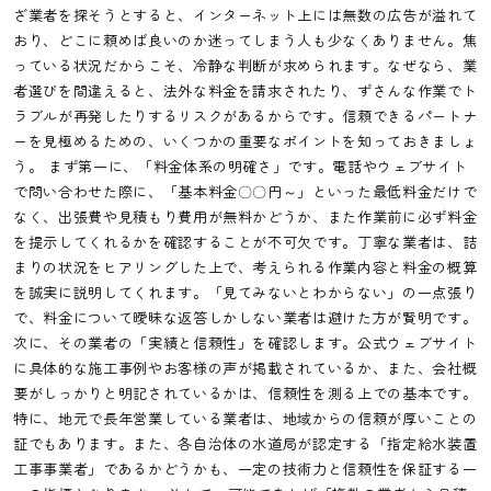
ざ業者を探そうとすると、インターネット上には無数の広告が溢れて
おり、どこに頼めば良いのか迷ってしまう人も少なくありません。焦
っている状況だからこそ、冷静な判断が求められます。なぜなら、業
者選びを間違えると、法外な料金を請求されたり、ずさんな作業でト
ラブルが再発したりするリスクがあるからです。信頼できるパートナ
ーを見極めるための、いくつかの重要なポイントを知っておきましょ
う。 まず第一に、「料金体系の明確さ」です。電話やウェブサイト
で問い合わせた際に、「基本料金〇〇円～」といった最低料金だけで
なく、出張費や見積もり費用が無料かどうか、また作業前に必ず料金
を提示してくれるかを確認することが不可欠です。丁寧な業者は、詰
まりの状況をヒアリングした上で、考えられる作業内容と料金の概算
を誠実に説明してくれます。「見てみないとわからない」の一点張り
で、料金について曖昧な返答しかしない業者は避けた方が賢明です。
次に、その業者の「実績と信頼性」を確認します。公式ウェブサイト
に具体的な施工事例やお客様の声が掲載されているか、また、会社概
要がしっかりと明記されているかは、信頼性を測る上での基本です。
特に、地元で長年営業している業者は、地域からの信頼が厚いことの
証でもあります。また、各自治体の水道局が認定する「指定給水装置
工事事業者」であるかどうかも、一定の技術力と信頼性を保証する一