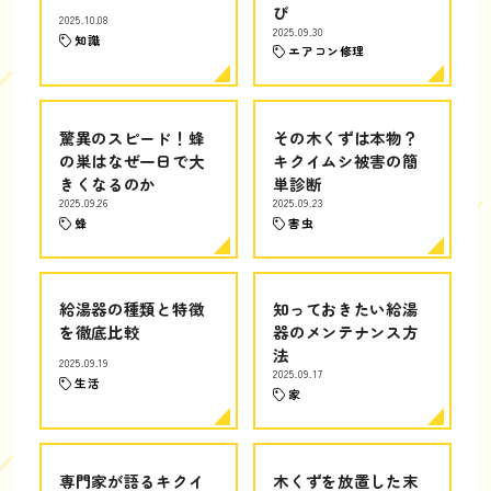
び
2025.10.08
2025.09.30
知識
エアコン修理
驚異のスピード！蜂
その木くずは本物？
の巣はなぜ一日で大
キクイムシ被害の簡
きくなるのか
単診断
2025.09.26
2025.09.23
蜂
害虫
給湯器の種類と特徴
知っておきたい給湯
を徹底比較
器のメンテナンス方
法
2025.09.19
2025.09.17
生活
家
専門家が語るキクイ
木くずを放置した末