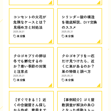
コンセントの火花が
シリンダー錠の構造
危険なケースとは？
を徹底解説、DIY交換
見極め方と対処法
のススメ
2025.06.01
2025.05.31
未分類
未分類
クロゴキブリの卵は
クロゴキブリを一匹
冬でも孵化するの
だけ見つけたら、近
か？寒い季節の対策
くに巣があるのか？
と注意点
巣の特徴と調べ方
2025.05.31
2025.05.31
未分類
未分類
【すぐできる！】近
【事例紹介】ゴミ屋
くの合鍵屋さん探し
敷調査が解決の糸口
から作成、費用まで
となった感動ストー