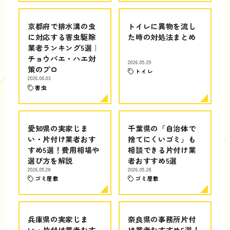
京都府で排水溝の虫
トイレに異物を流し
に対応する害虫駆除
た時の対処法まとめ
業者ランキング5選｜
チョウバエ・ハエ対
2026.05.29
策のプロ
トイレ
2026.06.03
害虫
愛知県の実家じま
千葉県の「自治体で
い・片付け業者おす
捨てにくいゴミ」も
すめ5選！費用相場や
相談できる片付け業
選び方を解説
者おすすめ5選
2026.05.28
2026.05.28
ゴミ屋敷
ゴミ屋敷
兵庫県の実家じま
奈良県の事務所片付
い・片付け業者おす
け業者おすすめ5選！