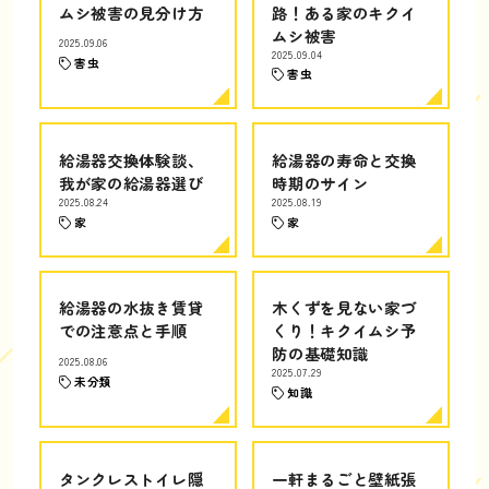
ムシ被害の見分け方
路！ある家のキクイ
ムシ被害
2025.09.06
2025.09.04
害虫
害虫
給湯器交換体験談、
給湯器の寿命と交換
我が家の給湯器選び
時期のサイン
2025.08.24
2025.08.19
家
家
給湯器の水抜き賃貸
木くずを見ない家づ
での注意点と手順
くり！キクイムシ予
防の基礎知識
2025.08.06
2025.07.29
未分類
知識
タンクレストイレ隠
一軒まるごと壁紙張