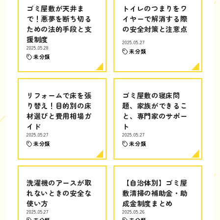
ゴミ屋敷が天井ま
トイレのつまりをワ
で！悪夢を断ち切る
イヤーで解消する際
ための法的手段と支
の安全対策と注意点
援制度
2025.05.27
2025.05.28
未分類
未分類
リフォームで床を張
ゴミ屋敷の寝床問
り替え！目的別の床
題、家族ができるこ
材選びと費用相場ガ
と、専門家のサポー
イド
ト
2025.05.27
2025.05.27
未分類
未分類
洗濯機のアースが取
【自治体別】ゴミ屋
れないときの安全な
敷清掃の補助金・助
使い方
成金制度まとめ
2025.05.27
2025.05.26