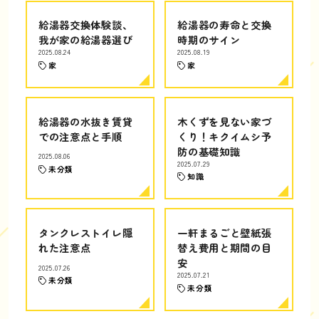
給湯器交換体験談、
給湯器の寿命と交換
我が家の給湯器選び
時期のサイン
2025.08.24
2025.08.19
家
家
給湯器の水抜き賃貸
木くずを見ない家づ
での注意点と手順
くり！キクイムシ予
防の基礎知識
2025.08.06
2025.07.29
未分類
知識
タンクレストイレ隠
一軒まるごと壁紙張
れた注意点
替え費用と期間の目
安
2025.07.26
2025.07.21
未分類
未分類