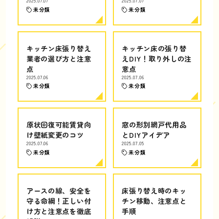
2025.07.07
2025.07.07
未分類
未分類
キッチン床張り替え
キッチン床の張り替
業者の選び方と注意
えDIY！取り外しの注
点
意点
2025.07.06
2025.07.06
未分類
未分類
原状回復可能賃貸向
窓の形別網戸代用品
け壁紙変更のコツ
とDIYアイデア
2025.07.06
2025.07.05
未分類
未分類
アースの線、安全を
床張り替え時のキッ
守る命綱！正しい付
チン移動、注意点と
け方と注意点を徹底
手順