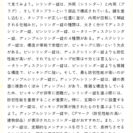
て見てみよう。シリンダー錠は、外筒（シリンダー）と内筒（プ
ラグ）、そしてタンブラーという部品で構成されている。鍵を差
し込むと、タンブラーが正しい位置に並び、内筒が回転して解錠
される仕組みだ。シリンダー錠の種類は、大きく分けてディスク
シリンダー錠、ピンシリンダー錠、ロータリーディスクシリンダ
ー錠、ディンプルシリンダー錠の４種類がある。ディスクシリン
ダー錠は、構造が単純で安価だが、ピッキングに弱いという欠点
がある。ピンシリンダー錠は、ディスクシリンダー錠よりも防犯
性能が高いが、それでもピッキング対策は十分とは言えない。ロ
ータリーディスクシリンダー錠は、ピンシリンダー錠よりも複雑
な構造で、ピッキングに強い。そして、最も防犯性能が高いのが
ディンプルシリンダー錠だ。ディンプルシリンダー錠は、鍵の表
面に複数のくぼみ（ディンプル）があり、複雑な構造をしている
ため、ピッキングが非常に困難だ。シリンダー錠を選ぶ際には、
防犯性能を重視することが重要だ。特に、玄関のドアに設置する
シリンダー錠は、ピッキング対策が施されたものを選ぶようにし
よう。ディンプルシリンダー錠や、CPマーク（防犯性能の高い
建物部品）が表示されたシリンダー錠がおすすめだ。また、シリ
ンダー錠は、定期的なメンテナンスを行うことで、長持ちさせる