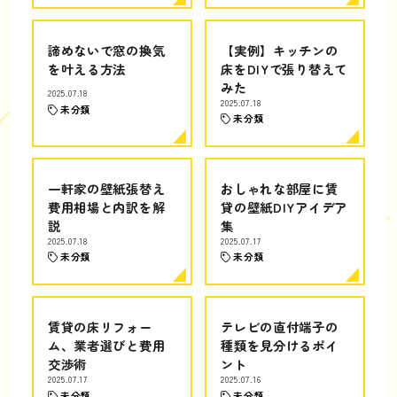
諦めないで窓の換気
【実例】キッチンの
を叶える方法
床をDIYで張り替えて
みた
2025.07.18
2025.07.18
未分類
未分類
一軒家の壁紙張替え
おしゃれな部屋に賃
費用相場と内訳を解
貸の壁紙DIYアイデア
説
集
2025.07.18
2025.07.17
未分類
未分類
賃貸の床リフォー
テレビの直付端子の
ム、業者選びと費用
種類を見分けるポイ
交渉術
ント
2025.07.17
2025.07.16
未分類
未分類