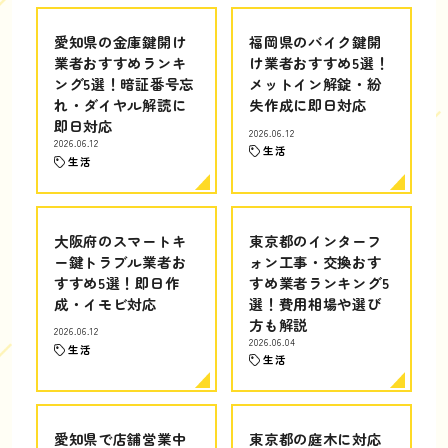
愛知県の金庫鍵開け
福岡県のバイク鍵開
業者おすすめランキ
け業者おすすめ5選！
ング5選！暗証番号忘
メットイン解錠・紛
れ・ダイヤル解読に
失作成に即日対応
即日対応
2026.06.12
2026.06.12
生活
生活
大阪府のスマートキ
東京都のインターフ
ー鍵トラブル業者お
ォン工事・交換おす
すすめ5選！即日作
すめ業者ランキング5
成・イモビ対応
選！費用相場や選び
方も解説
2026.06.12
2026.06.04
生活
生活
愛知県で店舗営業中
東京都の庭木に対応