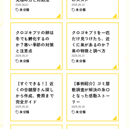
2025.06.01
2025.05.31
未分類
未分類
クロゴキブリの卵は
クロゴキブリを一匹
冬でも孵化するの
だけ見つけたら、近
か？寒い季節の対策
くに巣があるのか？
と注意点
巣の特徴と調べ方
2025.05.31
2025.05.31
未分類
未分類
【すぐできる！】近
【事例紹介】ゴミ屋
くの合鍵屋さん探し
敷調査が解決の糸口
から作成、費用まで
となった感動ストー
完全ガイド
リー
2025.05.30
2025.05.30
未分類
未分類