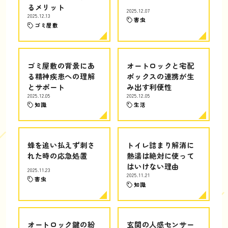
るメリット
2025.12.07
2025.12.13
害虫
ゴミ屋敷
ゴミ屋敷の背景にあ
オートロックと宅配
る精神疾患への理解
ボックスの連携が生
とサポート
み出す利便性
2025.12.05
2025.12.05
知識
生活
蜂を追い払えず刺さ
トイレ詰まり解消に
れた時の応急処置
熱湯は絶対に使って
はいけない理由
2025.11.23
2025.11.21
害虫
知識
オートロック鍵の紛
玄関の人感センサー