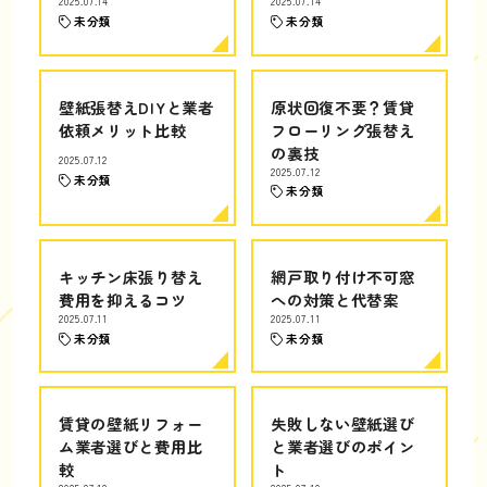
2025.07.14
2025.07.14
未分類
未分類
壁紙張替えDIYと業者
原状回復不要？賃貸
依頼メリット比較
フローリング張替え
の裏技
2025.07.12
2025.07.12
未分類
未分類
キッチン床張り替え
網戸取り付け不可窓
費用を抑えるコツ
への対策と代替案
2025.07.11
2025.07.11
未分類
未分類
賃貸の壁紙リフォー
失敗しない壁紙選び
ム業者選びと費用比
と業者選びのポイン
較
ト