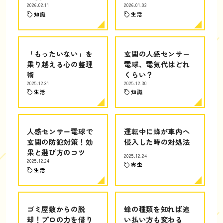
2026.02.11
2026.01.03
知識
生活
「もったいない」を
玄関の人感センサー
乗り越える心の整理
電球、電気代はどれ
術
くらい？
2025.12.31
2025.12.30
生活
知識
人感センサー電球で
運転中に蜂が車内へ
玄関の防犯対策！効
侵入した時の対処法
果と選び方のコツ
2025.12.24
2025.12.24
害虫
生活
ゴミ屋敷からの脱
蜂の種類を知れば追
却！プロの力を借り
い払い方も変わる