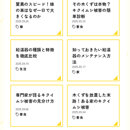
驚異のスピード！蜂
その木くずは本物？
の巣はなぜ一日で大
キクイムシ被害の簡
きくなるのか
単診断
2025.09.26
2025.09.23
蜂
害虫
給湯器の種類と特徴
知っておきたい給湯
を徹底比較
器のメンテナンス方
法
2025.09.19
2025.09.17
生活
家
専門家が語るキクイ
木くずを放置した末
ムシ被害の見分け方
路！ある家のキクイ
ムシ被害
2025.09.06
2025.09.04
害虫
害虫