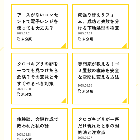
アースがないコンセ
床張り替えリフォー
ントで電子レンジを
ム、成功と失敗を分
使っても大丈夫？
ける下地処理の極意
2025.07.01
2025.07.01
未分類
未分類
クロゴキブリの卵を
専門家が教える！ゴ
一つでも見つけたら
ミ屋敷の寝床を安全
危険？その意味と今
な空間に変える方法
すぐやるべき対策
2025.06.30
2025.06.30
未分類
未分類
体験談、合鍵作成で
クロゴキブリが一匹
救われた私の話
だけ現れたときの対
処法と注意点
2025.06.28
2025.06.27
未分類