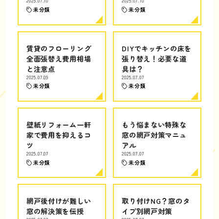
2025.07.10
2025.07.10
未分類
未分類
賃貸のフローリング
DIYでキッチンの床を
全面張替え費用相場
張り替え！必要な道
と注意点
具は？
2025.07.09
2025.07.07
未分類
未分類
壁紙リフォーム一軒
もう悩まない特殊な
家で費用を抑えるコ
窓の網戸対策マニュ
ツ
アル
2025.07.07
2025.07.07
未分類
未分類
網戸後付けが難しい
取り付けNG？窓のタ
窓の解決策を伝授
イプ別網戸対策