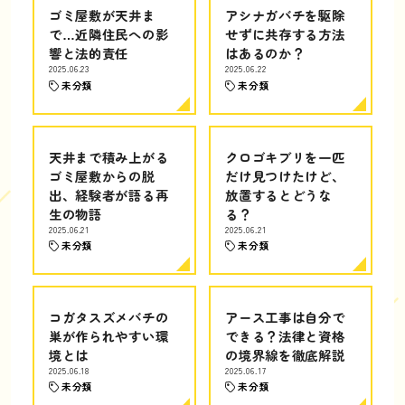
ゴミ屋敷が天井ま
アシナガバチを駆除
で…近隣住民への影
せずに共存する方法
響と法的責任
はあるのか？
2025.06.23
2025.06.22
未分類
未分類
天井まで積み上がる
クロゴキブリを一匹
ゴミ屋敷からの脱
だけ見つけたけど、
出、経験者が語る再
放置するとどうな
生の物語
る？
2025.06.21
2025.06.21
未分類
未分類
コガタスズメバチの
アース工事は自分で
巣が作られやすい環
できる？法律と資格
境とは
の境界線を徹底解説
2025.06.18
2025.06.17
未分類
未分類