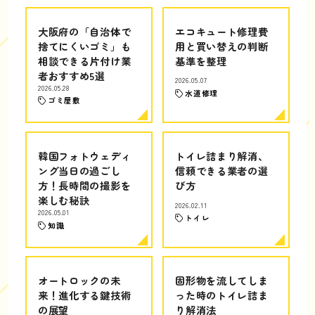
大阪府の「自治体で
エコキュート修理費
捨てにくいゴミ」も
用と買い替えの判断
相談できる片付け業
基準を整理
者おすすめ5選
2026.05.07
2026.05.28
水道修理
ゴミ屋敷
韓国フォトウェディ
トイレ詰まり解消、
ング当日の過ごし
信頼できる業者の選
方！長時間の撮影を
び方
楽しむ秘訣
2026.02.11
2026.05.01
トイレ
知識
オートロックの未
固形物を流してしま
来！進化する鍵技術
った時のトイレ詰ま
の展望
り解消法