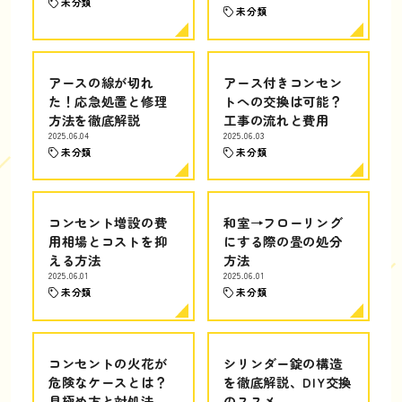
未分類
未分類
アースの線が切れ
アース付きコンセン
た！応急処置と修理
トへの交換は可能？
方法を徹底解説
工事の流れと費用
2025.06.04
2025.06.03
未分類
未分類
コンセント増設の費
和室→フローリング
用相場とコストを抑
にする際の畳の処分
える方法
方法
2025.06.01
2025.06.01
未分類
未分類
コンセントの火花が
シリンダー錠の構造
危険なケースとは？
を徹底解説、DIY交換
見極め方と対処法
のススメ