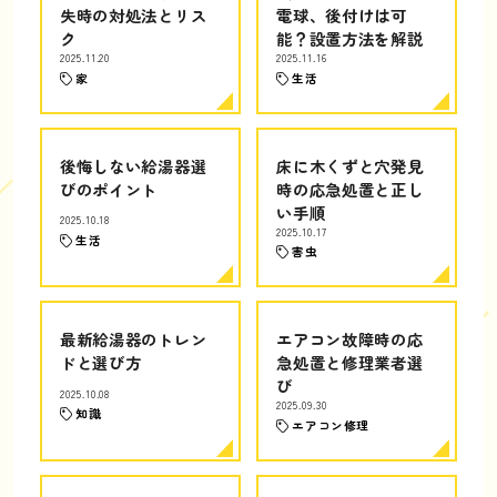
失時の対処法とリス
電球、後付けは可
ク
能？設置方法を解説
2025.11.20
2025.11.16
家
生活
後悔しない給湯器選
床に木くずと穴発見
びのポイント
時の応急処置と正し
い手順
2025.10.18
2025.10.17
生活
害虫
最新給湯器のトレン
エアコン故障時の応
ドと選び方
急処置と修理業者選
び
2025.10.08
2025.09.30
知識
エアコン修理