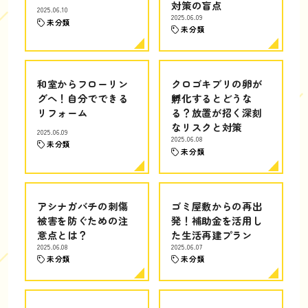
対策の盲点
2025.06.10
2025.06.09
未分類
未分類
和室からフローリン
クロゴキブリの卵が
グへ！自分でできる
孵化するとどうな
リフォーム
る？放置が招く深刻
なリスクと対策
2025.06.09
2025.06.08
未分類
未分類
アシナガバチの刺傷
ゴミ屋敷からの再出
被害を防ぐための注
発！補助金を活用し
意点とは？
た生活再建プラン
2025.06.08
2025.06.07
未分類
未分類