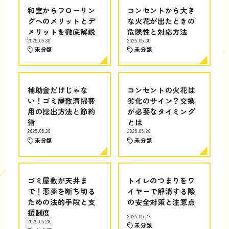
和室からフローリン
コンセントから大き
グへのメリットとデ
な火花が出たときの
メリットを徹底解説
危険性と対応方法
2025.05.30
2025.05.30
未分類
未分類
補助金だけじゃな
コンセントの火花は
い！ゴミ屋敷清掃費
劣化のサイン？交換
用の捻出方法と節約
が必要なタイミング
術
とは
2025.05.30
2025.05.28
未分類
未分類
ゴミ屋敷が天井ま
トイレのつまりをワ
で！悪夢を断ち切る
イヤーで解消する際
ための法的手段と支
の安全対策と注意点
援制度
2025.05.27
2025.05.28
未分類