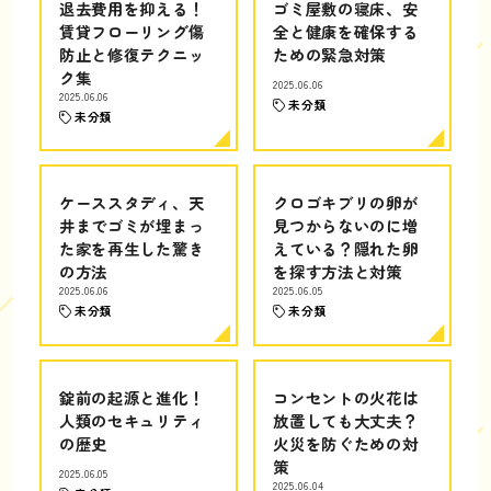
退去費用を抑える！
ゴミ屋敷の寝床、安
賃貸フローリング傷
全と健康を確保する
防止と修復テクニッ
ための緊急対策
ク集
2025.06.06
2025.06.06
未分類
未分類
ケーススタディ、天
クロゴキブリの卵が
井までゴミが埋まっ
見つからないのに増
た家を再生した驚き
えている？隠れた卵
の方法
を探す方法と対策
2025.06.06
2025.06.05
未分類
未分類
錠前の起源と進化！
コンセントの火花は
人類のセキュリティ
放置しても大丈夫？
の歴史
火災を防ぐための対
策
2025.06.05
2025.06.04