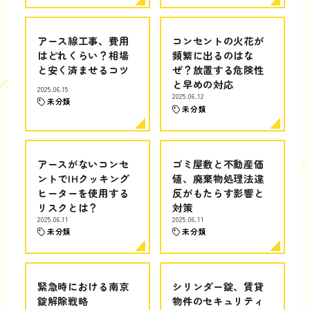
アース線工事、費用
コンセントの火花が
はどれくらい？相場
頻繁に出るのはな
と安く済ませるコツ
ぜ？放置する危険性
と早めの対応
2025.06.15
2025.06.12
未分類
未分類
アースがないコンセ
ゴミ屋敷と不動産価
ントでIHクッキング
値、廃棄物処理法違
ヒーターを使用する
反がもたらす影響と
リスクとは？
対策
2025.06.11
2025.06.11
未分類
未分類
緊急時における南京
シリンダー錠、賃貸
錠解除戦略
物件のセキュリティ