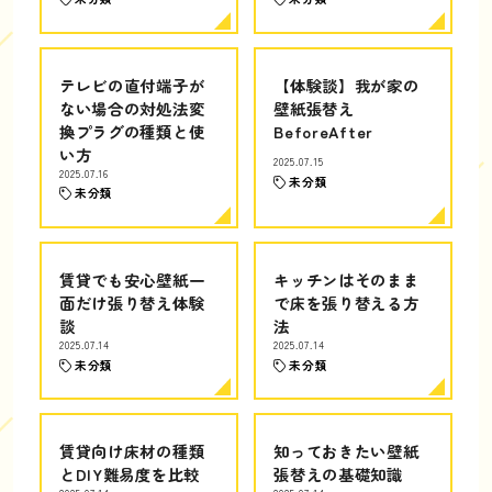
テレビの直付端子が
【体験談】我が家の
ない場合の対処法変
壁紙張替え
換プラグの種類と使
BeforeAfter
い方
2025.07.15
2025.07.16
未分類
未分類
賃貸でも安心壁紙一
キッチンはそのまま
面だけ張り替え体験
で床を張り替える方
談
法
2025.07.14
2025.07.14
未分類
未分類
賃貸向け床材の種類
知っておきたい壁紙
とDIY難易度を比較
張替えの基礎知識