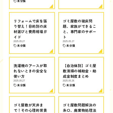
未分類
リフォームで床を張
ゴミ屋敷の寝床問
り替え！目的別の床
題、家族ができるこ
材選びと費用相場ガ
と、専門家のサポー
イド
ト
2025.05.27
2025.05.27
未分類
未分類
洗濯機のアースが取
【自治体別】ゴミ屋
れないときの安全な
敷清掃の補助金・助
使い方
成金制度まとめ
2025.05.27
2025.05.26
未分類
未分類
ゴミ屋敷が天井ま
ゴミ屋敷問題解決の
で！その心理的背景
糸口、廃棄物処理法