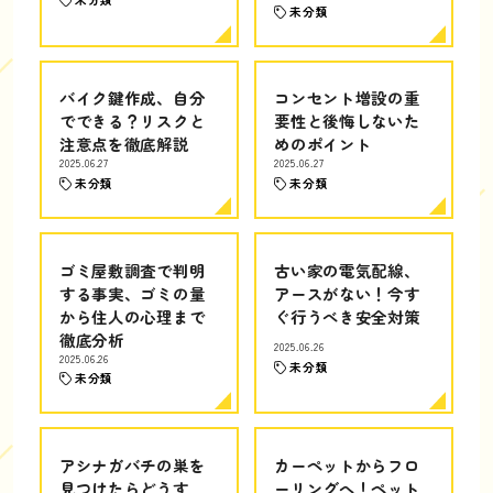
未分類
バイク鍵作成、自分
コンセント増設の重
でできる？リスクと
要性と後悔しないた
注意点を徹底解説
めのポイント
2025.06.27
2025.06.27
未分類
未分類
ゴミ屋敷調査で判明
古い家の電気配線、
する事実、ゴミの量
アースがない！今す
から住人の心理まで
ぐ行うべき安全対策
徹底分析
2025.06.26
2025.06.26
未分類
未分類
アシナガバチの巣を
カーペットからフロ
見つけたらどうす
ーリングへ！ペット