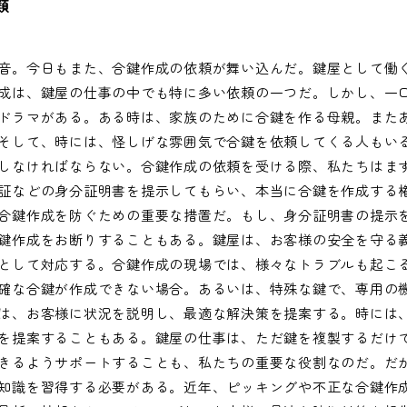
類
音。今日もまた、合鍵作成の依頼が舞い込んだ。鍵屋として働
成は、鍵屋の仕事の中でも特に多い依頼の一つだ。しかし、一
ドラマがある。ある時は、家族のために合鍵を作る母親。また
そして、時には、怪しげな雰囲気で合鍵を依頼してくる人もい
しなければならない。合鍵作成の依頼を受ける際、私たちはま
証などの身分証明書を提示してもらい、本当に合鍵を作成する
合鍵作成を防ぐための重要な措置だ。もし、身分証明書の提示
鍵作成をお断りすることもある。鍵屋は、お客様の安全を守る
として対応する。合鍵作成の現場では、様々なトラブルも起こ
確な合鍵が作成できない場合。あるいは、特殊な鍵で、専用の
は、お客様に状況を説明し、最適な解決策を提案する。時には
を提案することもある。鍵屋の仕事は、ただ鍵を複製するだけ
きるようサポートすることも、私たちの重要な役割なのだ。だ
知識を習得する必要がある。近年、ピッキングや不正な合鍵作