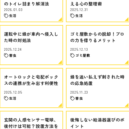
のトイレ詰まり解消法
える心の整理術
2026.01.03
2025.12.31
生活
生活
運転中に蜂が車内へ侵入し
ゴミ屋敷からの脱却！プロ
た時の対処法
の力を借りるメリット
2025.12.24
2025.12.13
害虫
ゴミ屋敷
オートロックと宅配ボック
蜂を追い払えず刺された時
スの連携が生み出す利便性
の応急処置
2025.12.05
2025.11.23
生活
害虫
玄関の人感センサー電球、
後悔しない給湯器選びのポ
後付けは可能？設置方法を
イント