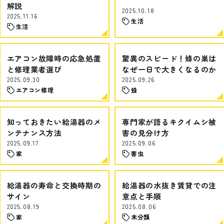
解説
2025.10.18
2025.11.16
生活
生活
エアコン故障時の応急処置
驚異のスピード！蜂の巣は
と修理業者選び
なぜ一日で大きくなるのか
2025.09.30
2025.09.26
エアコン修理
蜂
知っておきたい給湯器のメ
専門家が語るキクイムシ被
ンテナンス方法
害の見分け方
2025.09.17
2025.09.06
家
害虫
給湯器の寿命と交換時期の
給湯器の水抜き賃貸での注
サイン
意点と手順
2025.08.19
2025.08.06
家
未分類