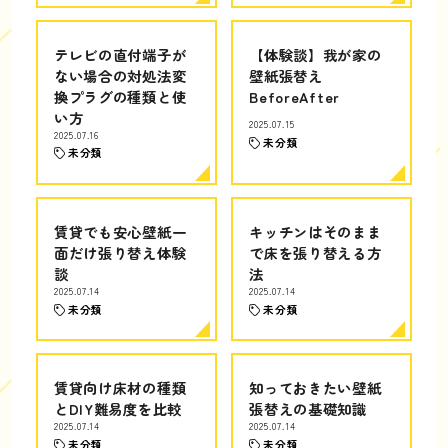
テレビの直付端子が
【体験談】我が家の
ない場合の対処法変
壁紙張替え
換プラグの種類と使
BeforeAfter
い方
2025.07.15
2025.07.16
未分類
未分類
賃貸でも安心壁紙一
キッチンはそのまま
面だけ張り替え体験
で床を張り替える方
談
法
2025.07.14
2025.07.14
未分類
未分類
賃貸向け床材の種類
知っておきたい壁紙
とDIY難易度を比較
張替えの基礎知識
2025.07.14
2025.07.14
未分類
未分類