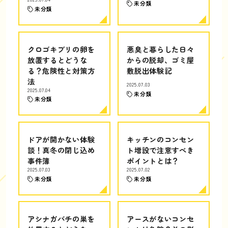
未分類
未分類
クロゴキブリの卵を
悪臭と暮らした日々
放置するとどうな
からの脱却、ゴミ屋
る？危険性と対策方
敷脱出体験記
法
2025.07.03
2025.07.04
未分類
未分類
ドアが開かない体験
キッチンのコンセン
談！真冬の閉じ込め
ト増設で注意すべき
事件簿
ポイントとは？
2025.07.03
2025.07.02
未分類
未分類
アシナガバチの巣を
アースがないコンセ