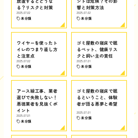
放置するとどうな
ントは危険？その影
る？リスクと対策
響と対策方法
2025.07.02
2025.07.02
未分類
未分類
ワイヤーを使ったト
ゴミ屋敷の寝床で眠
イレのつまり直し方
るペット、健康リス
と注意点
クと飼い主の責任
2025.07.02
2025.07.01
未分類
未分類
アース線工事、業者
ゴミ屋敷の寝床で眠
選びで失敗しない！
るということ、体験
悪徳業者を見抜くポ
者が語る悪夢と希望
イント
2025.07.01
2025.07.01
未分類
未分類