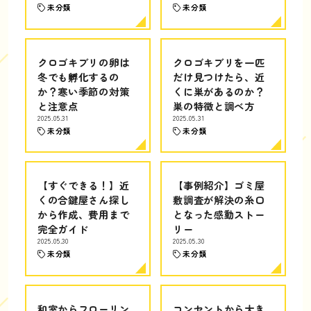
未分類
未分類
クロゴキブリの卵は
クロゴキブリを一匹
冬でも孵化するの
だけ見つけたら、近
か？寒い季節の対策
くに巣があるのか？
と注意点
巣の特徴と調べ方
2025.05.31
2025.05.31
未分類
未分類
【すぐできる！】近
【事例紹介】ゴミ屋
くの合鍵屋さん探し
敷調査が解決の糸口
から作成、費用まで
となった感動ストー
完全ガイド
リー
2025.05.30
2025.05.30
未分類
未分類
和室からフローリン
コンセントから大き