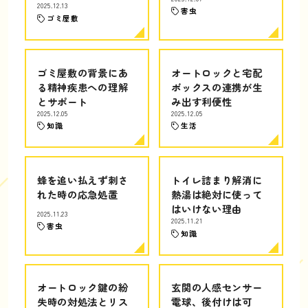
2025.12.13
害虫
ゴミ屋敷
ゴミ屋敷の背景にあ
オートロックと宅配
る精神疾患への理解
ボックスの連携が生
とサポート
み出す利便性
2025.12.05
2025.12.05
知識
生活
蜂を追い払えず刺さ
トイレ詰まり解消に
れた時の応急処置
熱湯は絶対に使って
はいけない理由
2025.11.23
2025.11.21
害虫
知識
オートロック鍵の紛
玄関の人感センサー
失時の対処法とリス
電球、後付けは可