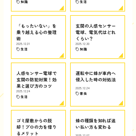
知識
生活
「もったいない」を
玄関の人感センサー
乗り越える心の整理
電球、電気代はどれ
術
くらい？
2025.12.31
2025.12.30
生活
知識
人感センサー電球で
運転中に蜂が車内へ
玄関の防犯対策！効
侵入した時の対処法
果と選び方のコツ
2025.12.24
2025.12.24
害虫
生活
ゴミ屋敷からの脱
蜂の種類を知れば追
却！プロの力を借り
い払い方も変わる
るメリット
2025.12.07