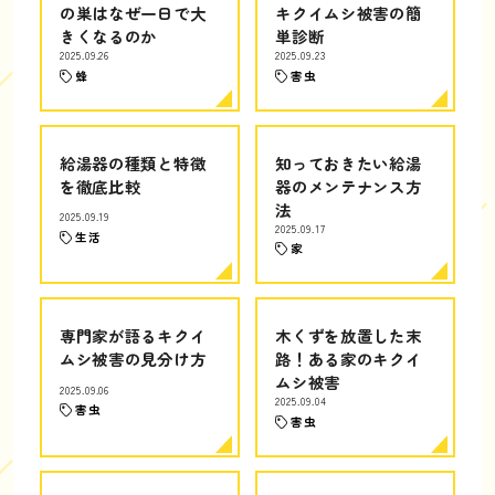
の巣はなぜ一日で大
キクイムシ被害の簡
きくなるのか
単診断
2025.09.26
2025.09.23
蜂
害虫
給湯器の種類と特徴
知っておきたい給湯
を徹底比較
器のメンテナンス方
法
2025.09.19
2025.09.17
生活
家
専門家が語るキクイ
木くずを放置した末
ムシ被害の見分け方
路！ある家のキクイ
ムシ被害
2025.09.06
2025.09.04
害虫
害虫