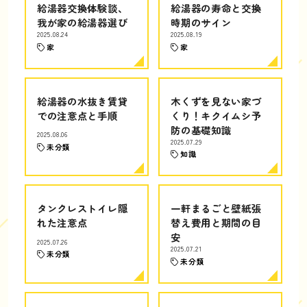
給湯器交換体験談、
給湯器の寿命と交換
我が家の給湯器選び
時期のサイン
2025.08.24
2025.08.19
家
家
給湯器の水抜き賃貸
木くずを見ない家づ
での注意点と手順
くり！キクイムシ予
防の基礎知識
2025.08.06
2025.07.29
未分類
知識
タンクレストイレ隠
一軒まるごと壁紙張
れた注意点
替え費用と期間の目
安
2025.07.26
2025.07.21
未分類
未分類