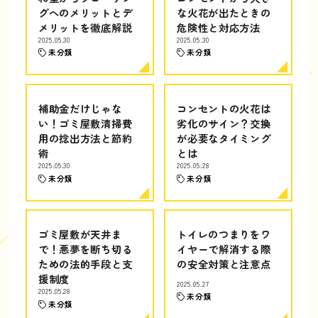
グへのメリットとデ
な火花が出たときの
メリットを徹底解説
危険性と対応方法
2025.05.30
2025.05.30
未分類
未分類
補助金だけじゃな
コンセントの火花は
い！ゴミ屋敷清掃費
劣化のサイン？交換
用の捻出方法と節約
が必要なタイミング
術
とは
2025.05.30
2025.05.28
未分類
未分類
ゴミ屋敷が天井ま
トイレのつまりをワ
で！悪夢を断ち切る
イヤーで解消する際
ための法的手段と支
の安全対策と注意点
援制度
2025.05.27
2025.05.28
未分類
未分類