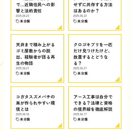
で…近隣住民への影
せずに共存する方法
響と法的責任
はあるのか？
2025.06.23
2025.06.22
未分類
未分類
天井まで積み上がる
クロゴキブリを一匹
ゴミ屋敷からの脱
だけ見つけたけど、
出、経験者が語る再
放置するとどうな
生の物語
る？
2025.06.21
2025.06.21
未分類
未分類
コガタスズメバチの
アース工事は自分で
巣が作られやすい環
できる？法律と資格
境とは
の境界線を徹底解説
2025.06.18
2025.06.17
未分類
未分類