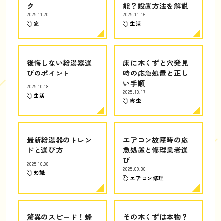
ク
能？設置方法を解説
2025.11.20
2025.11.16
家
生活
後悔しない給湯器選
床に木くずと穴発見
びのポイント
時の応急処置と正し
い手順
2025.10.18
2025.10.17
生活
害虫
最新給湯器のトレン
エアコン故障時の応
ドと選び方
急処置と修理業者選
び
2025.10.08
2025.09.30
知識
エアコン修理
驚異のスピード！蜂
その木くずは本物？