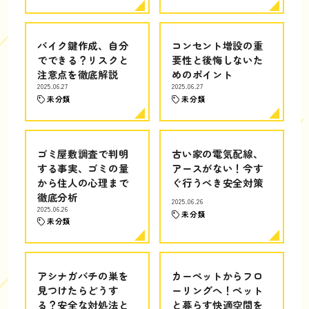
バイク鍵作成、自分
コンセント増設の重
でできる？リスクと
要性と後悔しないた
注意点を徹底解説
めのポイント
2025.06.27
2025.06.27
未分類
未分類
ゴミ屋敷調査で判明
古い家の電気配線、
する事実、ゴミの量
アースがない！今す
から住人の心理まで
ぐ行うべき安全対策
徹底分析
2025.06.26
2025.06.26
未分類
未分類
アシナガバチの巣を
カーペットからフロ
見つけたらどうす
ーリングへ！ペット
る？安全な対処法と
と暮らす快適空間を