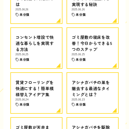
は
実現する秘訣
2025.06.26
2025.06.26
未分類
未分類
コンセント増設で快
ゴミ屋敷の寝床を改
適な暮らしを実現す
善！今日からできる5
る方法
つのステップ
2025.06.25
2025.06.25
未分類
未分類
賃貸フローリングを
アシナガバチの巣を
快適にする！簡単模
撤去する最適なタイ
様替えアイデア集
ミングとは？
2025.06.24
2025.06.23
未分類
未分類
ゴミ屋敷が天井ま
アシナガバチを駆除