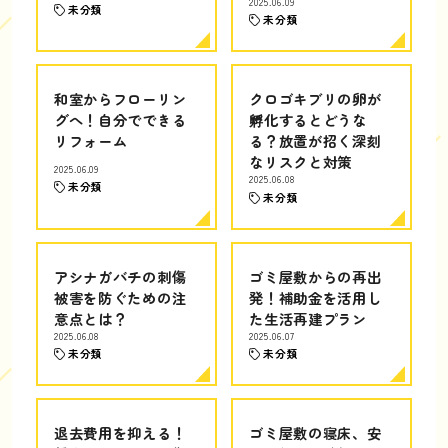
2025.06.09
未分類
未分類
和室からフローリン
クロゴキブリの卵が
グへ！自分でできる
孵化するとどうな
リフォーム
る？放置が招く深刻
なリスクと対策
2025.06.09
2025.06.08
未分類
未分類
アシナガバチの刺傷
ゴミ屋敷からの再出
被害を防ぐための注
発！補助金を活用し
意点とは？
た生活再建プラン
2025.06.08
2025.06.07
未分類
未分類
退去費用を抑える！
ゴミ屋敷の寝床、安