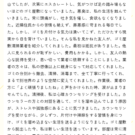
山でしたが、次第にエスカレートし、気がつけば足の踏み場もな
いほどのゴミ屋敷になっていました。悪臭は、私の生活を蝕んで
いきました。常に頭痛がし、吐き気を催し、食欲もなくなりまし
た。近隣住民からの苦情も絶えず、罪悪感に苛まれる毎日でし
た。しかし、ゴミを片付ける気力は湧いてこず、ただひたすら現
実から目を背けていました。そんな私を見かねた友人が、ゴミ屋
敷清掃業者を紹介してくれました。最初は抵抗がありました。他
人に見られるのが恥ずかしい、費用もかかる。しかし、友人の熱
心な説得を受け、思い切って業者に依頼することにしました。業
者の方々は、私の想像以上に親身になって対応してくれました。
ゴミの分別から撤去、清掃、消毒まで、全て丁寧に行ってくれ、
まるで別世界のような空間に変えてくれました。作業後、業者の
方に「よく頑張りましたね」と声をかけられた時、涙が止まりま
せんでした。清掃後、私は心理カウンセリングを受けました。カ
ウンセラーの方との対話を通して、ゴミを溜め込んでしまう原因
が、ストレスや孤独感にあることに気づきました。カウンセリン
グを受けながら、少しずつ、片付けや掃除をする習慣を身につ
け、ゴミを溜め込まない生活を送るようになりました。ゴミ屋敷
から脱出した今、私は新しい生活を送っています。部屋は常に清