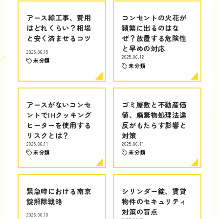
アース線工事、費用
コンセントの火花が
はどれくらい？相場
頻繁に出るのはな
と安く済ませるコツ
ぜ？放置する危険性
と早めの対応
2025.06.15
2025.06.12
未分類
未分類
アースがないコンセ
ゴミ屋敷と不動産価
ントでIHクッキング
値、廃棄物処理法違
ヒーターを使用する
反がもたらす影響と
リスクとは？
対策
2025.06.11
2025.06.11
未分類
未分類
緊急時における南京
シリンダー錠、賃貸
錠解除戦略
物件のセキュリティ
対策の盲点
2025.06.10