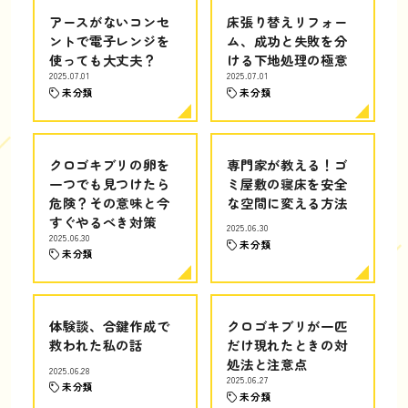
アースがないコンセ
床張り替えリフォー
ントで電子レンジを
ム、成功と失敗を分
使っても大丈夫？
ける下地処理の極意
2025.07.01
2025.07.01
未分類
未分類
クロゴキブリの卵を
専門家が教える！ゴ
一つでも見つけたら
ミ屋敷の寝床を安全
危険？その意味と今
な空間に変える方法
すぐやるべき対策
2025.06.30
2025.06.30
未分類
未分類
体験談、合鍵作成で
クロゴキブリが一匹
救われた私の話
だけ現れたときの対
処法と注意点
2025.06.28
2025.06.27
未分類
未分類