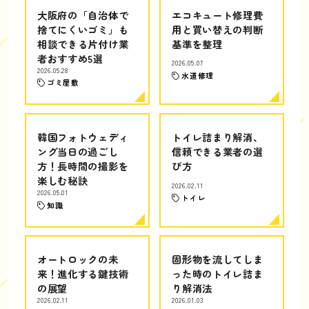
大阪府の「自治体で
エコキュート修理費
捨てにくいゴミ」も
用と買い替えの判断
相談できる片付け業
基準を整理
者おすすめ5選
2026.05.07
2026.05.28
水道修理
ゴミ屋敷
韓国フォトウェディ
トイレ詰まり解消、
ング当日の過ごし
信頼できる業者の選
方！長時間の撮影を
び方
楽しむ秘訣
2026.02.11
2026.05.01
トイレ
知識
オートロックの未
固形物を流してしま
来！進化する鍵技術
った時のトイレ詰ま
の展望
り解消法
2026.02.11
2026.01.03