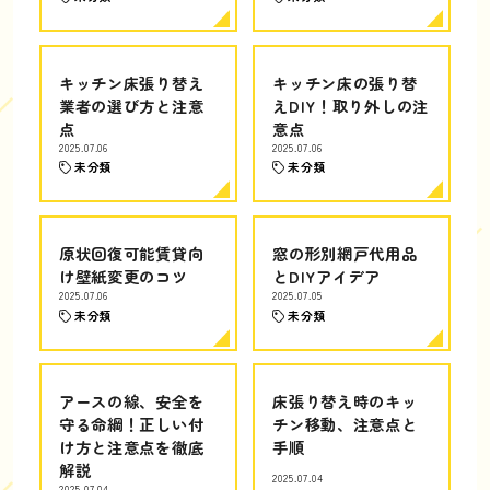
キッチン床張り替え
キッチン床の張り替
業者の選び方と注意
えDIY！取り外しの注
点
意点
2025.07.06
2025.07.06
未分類
未分類
原状回復可能賃貸向
窓の形別網戸代用品
け壁紙変更のコツ
とDIYアイデア
2025.07.06
2025.07.05
未分類
未分類
アースの線、安全を
床張り替え時のキッ
守る命綱！正しい付
チン移動、注意点と
け方と注意点を徹底
手順
解説
2025.07.04
2025.07.04