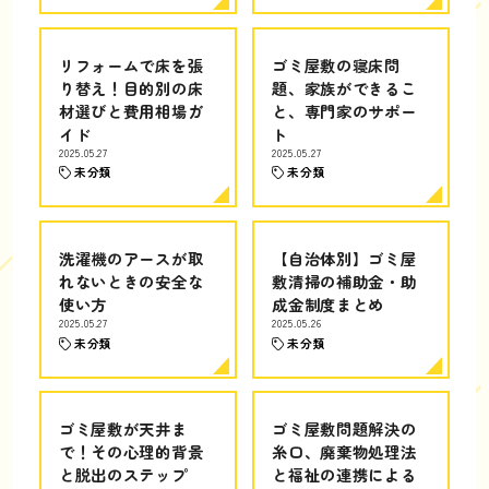
リフォームで床を張
ゴミ屋敷の寝床問
り替え！目的別の床
題、家族ができるこ
材選びと費用相場ガ
と、専門家のサポー
イド
ト
2025.05.27
2025.05.27
未分類
未分類
洗濯機のアースが取
【自治体別】ゴミ屋
れないときの安全な
敷清掃の補助金・助
使い方
成金制度まとめ
2025.05.27
2025.05.26
未分類
未分類
ゴミ屋敷が天井ま
ゴミ屋敷問題解決の
で！その心理的背景
糸口、廃棄物処理法
と脱出のステップ
と福祉の連携による