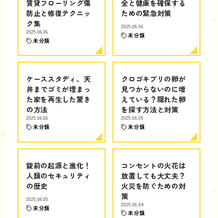
賃貸フローリング傷
全と健康を確保する
防止と修復テクニッ
ための緊急対策
ク集
2025.06.06
2025.06.06
未分類
未分類
ケーススタディ、天
クロゴキブリの卵が
井までゴミが埋まっ
見つからないのに増
た家を再生した驚き
えている？隠れた卵
の方法
を探す方法と対策
2025.06.06
2025.06.05
未分類
未分類
錠前の起源と進化！
コンセントの火花は
人類のセキュリティ
放置しても大丈夫？
の歴史
火災を防ぐための対
策
2025.06.05
2025.06.04
未分類
未分類