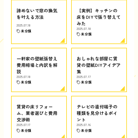
諦めないで窓の換気
【実例】キッチンの
を叶える方法
床をDIYで張り替えて
みた
2025.07.18
2025.07.18
未分類
未分類
一軒家の壁紙張替え
おしゃれな部屋に賃
費用相場と内訳を解
貸の壁紙DIYアイデア
説
集
2025.07.18
2025.07.17
未分類
未分類
賃貸の床リフォー
テレビの直付端子の
ム、業者選びと費用
種類を見分けるポイ
交渉術
ント
2025.07.17
2025.07.16
未分類
未分類