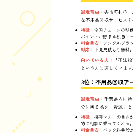
選定理由：
各市町村の一
な不用品回収サービスを
特徴：
全国チェーンの明
ポイントが貯まる独自サ
料金目安：
シングルプラン
対応：
下見見積もり無料。
向いている人：
「不法投
という方に適しています
3位：不用品回収ア
選定理由：
千葉県内に特
分に困る品を「資源」と
特徴：
接客マナーの良さ
的に相談に乗ってくれる
料金目安：
パック料金設