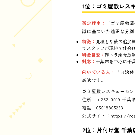
1位：ゴミ屋敷レス
選定理由：
「ゴミ屋敷清
識に基づいた適正な分別
特徴：
見積もり後の追加
でスタッフが現地で仕分
料金目安：
軽トラ乗せ放題
対応：
千葉市を中心に千
向いている人：
「自治体
最適です。
ゴミ屋敷レスキューセン
住所：〒262-0019
電話：05018805253
公式サイト：
https://r
2位：片付け堂 千