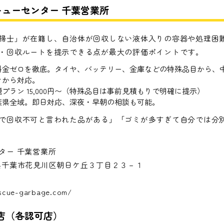
キューセンター 千葉営業所
掃士」が在籍し、自治体が回収しない液体入りの容器や処理困
・回収ルートを提示できる点が最大の評価ポイントです。
料金ゼロを徹底。タイヤ、バッテリー、金庫などの特殊品目から、
けから対応。
プラン 15,000円〜（特殊品目は事前見積もりで明確に提示）
葉県全域。即日対応、深夜・早朝の相談も可能。
で回収不可と言われた品がある」「ゴミが多すぎて自分では分
ター 千葉営業所
 千葉県千葉市花見川区朝日ケ丘３丁目２３－１
escue-garbage.com/
葉店（各認可店）