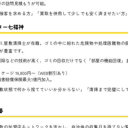
日の訪問見積もりが可能。
接客を求める方」「買取を併用して少しでも安く済ませたい方
ター七福神
ミ屋敷清掃士が在籍。ゴミの中に紛れた危険物や処理困難物の
が豊富です。
駆除などの技術が高く、ゴミの回収だけでなく「部屋の機能回復」
ージ 19,800円〜（WEB割引あり）
損害賠償保険最大1億円加入。
敷状態で何から捨てていいか分からない」「清掃まで完璧にし
番
数の加盟店ネットワークを活かし、自治体の収集日を待てない