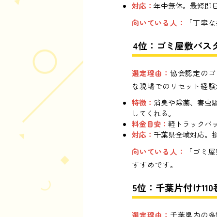
対応：
年中無休。最短即
向いている人：
「丁寧な
4位：ゴミ屋敷バス
選定理由：
協会認定のゴ
な現場でのリセット経験
特徴：
消臭や除菌、害虫
してくれる。
料金目安：
軽トラックパッケ
対応：
千葉県全域対応。
向いている人：
「ゴミ屋
すすめです。
5位：千葉片付け110
選定理由：
千葉県内の多