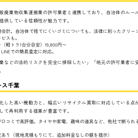
般廃棄物収集運搬業の許可業者と連携しており、自治体のルー
提供している信頼性が魅力です。
朗会計。自治体で捨てにくいゴミについても、法律に則ったクリー
ービスも。
（軽トラ1台分目安）19,800円〜
LINEでの簡易査定に対応。
棄などの法的リスクを完全に排除したい」「地元の許可業者に
。
ース千葉
化した高い機動力と、幅広いリサイクル買取に対応している点
して再利用する提案が豊富です。
が口コミで高評価。タイヤや家電、趣味の道具など、他社で断られ
。
定あり（現地見積もりにて、追加料金なしの額を提示）