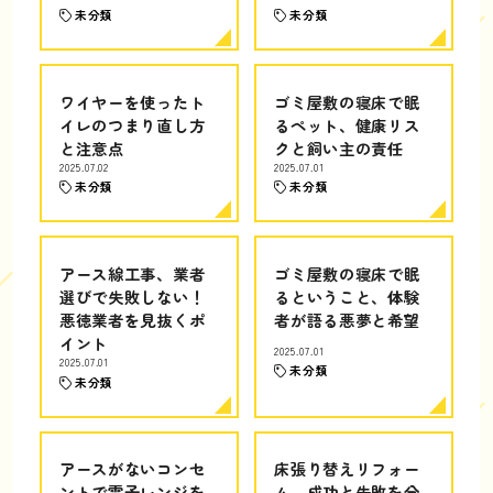
未分類
未分類
ワイヤーを使ったト
ゴミ屋敷の寝床で眠
イレのつまり直し方
るペット、健康リス
と注意点
クと飼い主の責任
2025.07.02
2025.07.01
未分類
未分類
アース線工事、業者
ゴミ屋敷の寝床で眠
選びで失敗しない！
るということ、体験
悪徳業者を見抜くポ
者が語る悪夢と希望
イント
2025.07.01
2025.07.01
未分類
未分類
アースがないコンセ
床張り替えリフォー
ントで電子レンジを
ム、成功と失敗を分