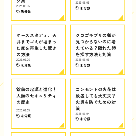
ク集
2025.06.06
2025.06.06
未分類
未分類
ケーススタディ、天
クロゴキブリの卵が
井までゴミが埋まっ
見つからないのに増
た家を再生した驚き
えている？隠れた卵
の方法
を探す方法と対策
2025.06.06
2025.06.05
未分類
未分類
錠前の起源と進化！
コンセントの火花は
人類のセキュリティ
放置しても大丈夫？
の歴史
火災を防ぐための対
策
2025.06.05
2025.06.04
未分類
未分類