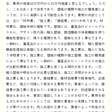
合、費用の相場は30万円から60万円程度と言えるでしょう。ただ
し、これはあくまで目安であり、壁紙の種類や施工の難易度によ
っては、さらに高額になる可能性もあります。費用の内訳として
は、主に「材料費」「施工費」「諸経費」の3つがあります。材
料費は、壁紙本体の価格です。壁紙には、量産品のビニールクロ
スから、デザイン性の高い輸入壁紙、調湿機能や消臭機能を持つ
機能性壁紙など、様々な種類があり、価格も大きく異なります。
一般的に、量産品のビニールクロスは比較的安価で、輸入壁紙や
機能性壁紙は高価になる傾向があります。施工費は、職人に支払
う手間賃です。施工費は、壁紙の種類や施工面積、施工の難易度
によって異なります。一般的に、量産品のビニールクロスは施工
が比較的簡単なので、施工費も安くなる傾向があります。一方、
輸入壁紙や柄合わせが必要な壁紙は、施工に手間がかかるため、
施工費も高くなります。諸経費は、廃材処理費や駐車場代、出張
費など、施工に付随して発生する費用です。業者によっては、諸
経費が施工費に含まれている場合もありますが、別途請求される
場合もあるため、事前に確認しておくことが大切です。費用を抑
えるためのポイントとしては、複数の業者から見積もりを取るこ
とが挙げられます。同じ内容の工事でも、業者によって料金が大