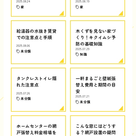
2025.08.24
2025.08.19
家
家
給湯器の水抜き賃貸
木くずを見ない家づ
での注意点と手順
くり！キクイムシ予
防の基礎知識
2025.08.06
2025.07.29
未分類
知識
タンクレストイレ隠
一軒まるごと壁紙張
れた注意点
替え費用と期間の目
安
2025.07.26
2025.07.21
未分類
未分類
ホームセンターの網
こんな窓にはどうす
戸張替え料金相場を
る？網戸設置の疑問