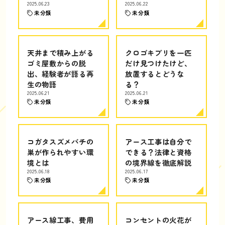
2025.06.23
2025.06.22
未分類
未分類
天井まで積み上がる
クロゴキブリを一匹
ゴミ屋敷からの脱
だけ見つけたけど、
出、経験者が語る再
放置するとどうな
生の物語
る？
2025.06.21
2025.06.21
未分類
未分類
コガタスズメバチの
アース工事は自分で
巣が作られやすい環
できる？法律と資格
境とは
の境界線を徹底解説
2025.06.18
2025.06.17
未分類
未分類
アース線工事、費用
コンセントの火花が