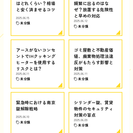
はどれくらい？相場
頻繁に出るのはな
と安く済ませるコツ
ぜ？放置する危険性
と早めの対応
2025.06.15
2025.06.12
未分類
未分類
アースがないコンセ
ゴミ屋敷と不動産価
ントでIHクッキング
値、廃棄物処理法違
ヒーターを使用する
反がもたらす影響と
リスクとは？
対策
2025.06.11
2025.06.11
未分類
未分類
緊急時における南京
シリンダー錠、賃貸
錠解除戦略
物件のセキュリティ
対策の盲点
2025.06.10
2025.06.09
未分類
未分類