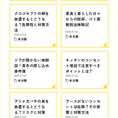
クロゴキブリの卵を
悪臭と暮らした日々
放置するとどうな
からの脱却、ゴミ屋
る？危険性と対策方
敷脱出体験記
法
2025.07.03
2025.07.04
未分類
未分類
ドアが開かない体験
キッチンのコンセン
談！真冬の閉じ込め
ト増設で注意すべき
事件簿
ポイントとは？
2025.07.03
2025.07.02
未分類
未分類
アシナガバチの巣を
アースがないコンセ
放置するとどうな
ントは危険？その影
る？リスクと対策
響と対策方法
2025.07.02
2025.07.02