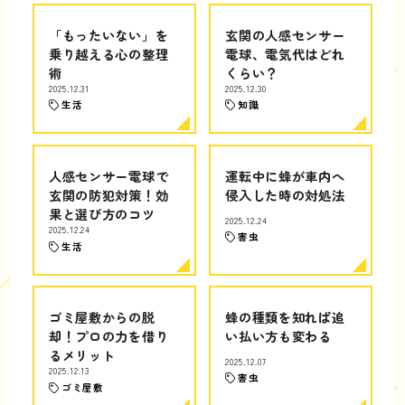
「もったいない」を
玄関の人感センサー
乗り越える心の整理
電球、電気代はどれ
術
くらい？
2025.12.31
2025.12.30
生活
知識
人感センサー電球で
運転中に蜂が車内へ
玄関の防犯対策！効
侵入した時の対処法
果と選び方のコツ
2025.12.24
2025.12.24
害虫
生活
ゴミ屋敷からの脱
蜂の種類を知れば追
却！プロの力を借り
い払い方も変わる
るメリット
2025.12.07
2025.12.13
害虫
ゴミ屋敷