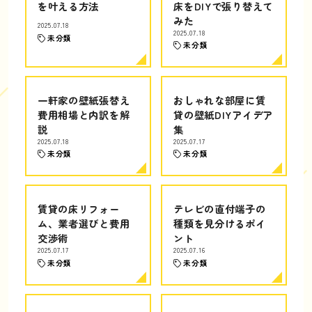
を叶える方法
床をDIYで張り替えて
みた
2025.07.18
2025.07.18
未分類
未分類
一軒家の壁紙張替え
おしゃれな部屋に賃
費用相場と内訳を解
貸の壁紙DIYアイデア
説
集
2025.07.18
2025.07.17
未分類
未分類
賃貸の床リフォー
テレビの直付端子の
ム、業者選びと費用
種類を見分けるポイ
交渉術
ント
2025.07.17
2025.07.16
未分類
未分類