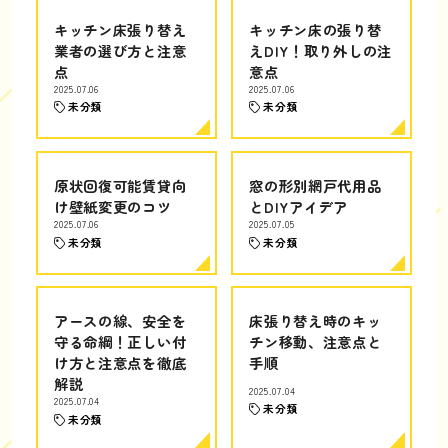
キッチン床張り替え
キッチン床の張り替
業者の選び方と注意
えDIY！取り外しの注
点
意点
2025.07.06
2025.07.06
未分類
未分類
原状回復可能賃貸向
窓の形別網戸代用品
け壁紙変更のコツ
とDIYアイデア
2025.07.06
2025.07.05
未分類
未分類
アースの線、安全を
床張り替え時のキッ
守る命綱！正しい付
チン移動、注意点と
け方と注意点を徹底
手順
解説
2025.07.04
2025.07.04
未分類
未分類