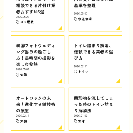
相談できる片付け業
基準を整理
者おすすめ5選
2026.05.07
2026.05.28
水道修理
ゴミ屋敷
韓国フォトウェディ
トイレ詰まり解消、
ング当日の過ごし
信頼できる業者の選
方！長時間の撮影を
び方
楽しむ秘訣
2026.02.11
2026.05.01
トイレ
知識
オートロックの未
固形物を流してしま
来！進化する鍵技術
った時のトイレ詰ま
の展望
り解消法
2026.02.11
2026.01.03
知識
生活