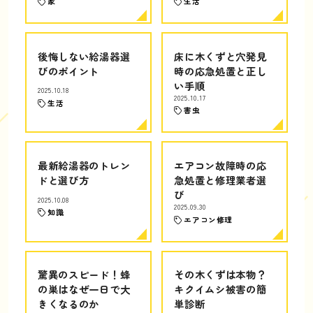
家
生活
後悔しない給湯器選
床に木くずと穴発見
びのポイント
時の応急処置と正し
い手順
2025.10.18
2025.10.17
生活
害虫
最新給湯器のトレン
エアコン故障時の応
ドと選び方
急処置と修理業者選
び
2025.10.08
2025.09.30
知識
エアコン修理
驚異のスピード！蜂
その木くずは本物？
の巣はなぜ一日で大
キクイムシ被害の簡
きくなるのか
単診断