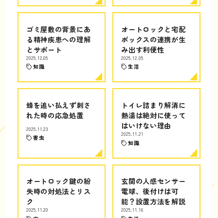
ゴミ屋敷の背景にあ
オートロックと宅配
る精神疾患への理解
ボックスの連携が生
とサポート
み出す利便性
2025.12.05
2025.12.05
知識
生活
蜂を追い払えず刺さ
トイレ詰まり解消に
れた時の応急処置
熱湯は絶対に使って
はいけない理由
2025.11.23
2025.11.21
害虫
知識
オートロック鍵の紛
玄関の人感センサー
失時の対処法とリス
電球、後付けは可
ク
能？設置方法を解説
2025.11.20
2025.11.16