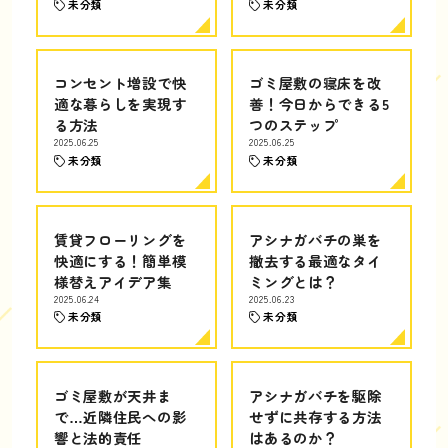
未分類
未分類
コンセント増設で快
ゴミ屋敷の寝床を改
適な暮らしを実現す
善！今日からできる5
る方法
つのステップ
2025.06.25
2025.06.25
未分類
未分類
賃貸フローリングを
アシナガバチの巣を
快適にする！簡単模
撤去する最適なタイ
様替えアイデア集
ミングとは？
2025.06.24
2025.06.23
未分類
未分類
ゴミ屋敷が天井ま
アシナガバチを駆除
で…近隣住民への影
せずに共存する方法
響と法的責任
はあるのか？