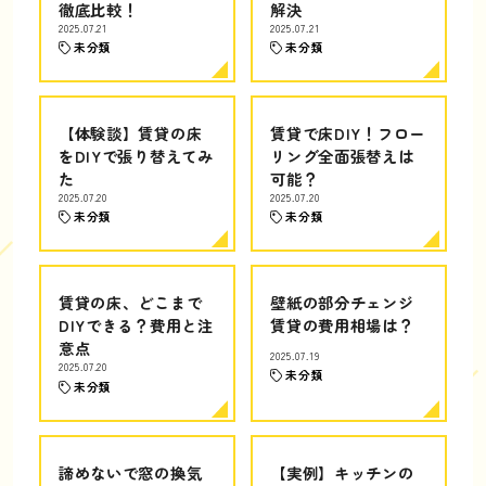
徹底比較！
解決
2025.07.21
2025.07.21
未分類
未分類
【体験談】賃貸の床
賃貸で床DIY！フロー
をDIYで張り替えてみ
リング全面張替えは
た
可能？
2025.07.20
2025.07.20
未分類
未分類
賃貸の床、どこまで
壁紙の部分チェンジ
DIYできる？費用と注
賃貸の費用相場は？
意点
2025.07.19
2025.07.20
未分類
未分類
諦めないで窓の換気
【実例】キッチンの