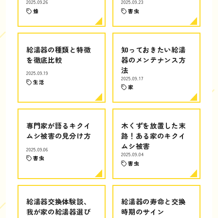
2025.09.26
2025.09.23
蜂
害虫
給湯器の種類と特徴
知っておきたい給湯
を徹底比較
器のメンテナンス方
法
2025.09.19
2025.09.17
生活
家
専門家が語るキクイ
木くずを放置した末
ムシ被害の見分け方
路！ある家のキクイ
ムシ被害
2025.09.06
2025.09.04
害虫
害虫
給湯器交換体験談、
給湯器の寿命と交換
我が家の給湯器選び
時期のサイン