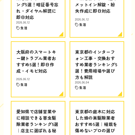
ング5選！暗証番号忘
メットイン解錠・紛
れ・ダイヤル解読に
失作成に即日対応
即日対応
2026.06.12
2026.06.12
生活
生活
大阪府のスマートキ
東京都のインターフ
ー鍵トラブル業者お
ォン工事・交換おす
すすめ5選！即日作
すめ業者ランキング5
成・イモビ対応
選！費用相場や選び
方も解説
2026.06.12
2026.06.04
生活
生活
愛知県で店舗営業中
東京都の庭木に対応
に相談できる害虫駆
した蜂の巣駆除業者
除業者ランキング5選
おすすめ5選｜植栽を
｜店主に選ばれる秘
傷めないプロの選び