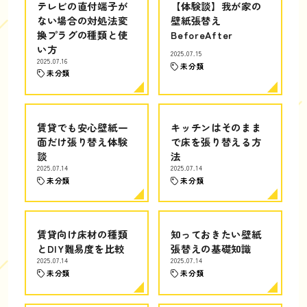
テレビの直付端子が
【体験談】我が家の
ない場合の対処法変
壁紙張替え
換プラグの種類と使
BeforeAfter
い方
2025.07.15
2025.07.16
未分類
未分類
賃貸でも安心壁紙一
キッチンはそのまま
面だけ張り替え体験
で床を張り替える方
談
法
2025.07.14
2025.07.14
未分類
未分類
賃貸向け床材の種類
知っておきたい壁紙
とDIY難易度を比較
張替えの基礎知識
2025.07.14
2025.07.14
未分類
未分類