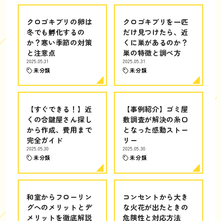
クロゴキブリの卵は
クロゴキブリを一匹
冬でも孵化するの
だけ見つけたら、近
か？寒い季節の対策
くに巣があるのか？
と注意点
巣の特徴と調べ方
2025.05.31
2025.05.31
未分類
未分類
【すぐできる！】近
【事例紹介】ゴミ屋
くの合鍵屋さん探し
敷調査が解決の糸口
から作成、費用まで
となった感動ストー
完全ガイド
リー
2025.05.30
2025.05.30
未分類
未分類
和室からフローリン
コンセントから大き
グへのメリットとデ
な火花が出たときの
メリットを徹底解説
危険性と対応方法