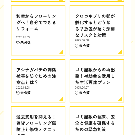
和室からフローリン
クロゴキブリの卵が
グへ！自分でできる
孵化するとどうな
リフォーム
る？放置が招く深刻
なリスクと対策
2025.06.09
2025.06.08
未分類
未分類
アシナガバチの刺傷
ゴミ屋敷からの再出
被害を防ぐための注
発！補助金を活用し
意点とは？
た生活再建プラン
2025.06.08
2025.06.07
未分類
未分類
退去費用を抑える！
ゴミ屋敷の寝床、安
賃貸フローリング傷
全と健康を確保する
防止と修復テクニッ
ための緊急対策