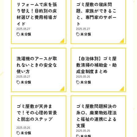
リフォームで床を張
ゴミ屋敷の寝床問
り替え！目的別の床
題、家族ができるこ
材選びと費用相場ガ
と、専門家のサポー
イド
ト
2025.05.27
2025.05.27
未分類
未分類
洗濯機のアースが取
【自治体別】ゴミ屋
れないときの安全な
敷清掃の補助金・助
使い方
成金制度まとめ
2025.05.27
2025.05.26
未分類
未分類
ゴミ屋敷が天井ま
ゴミ屋敷問題解決の
で！その心理的背景
糸口、廃棄物処理法
と脱出のステップ
と福祉の連携による
支援
2025.05.26
2025.05.25
未分類
未分類