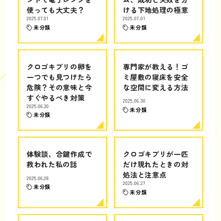
使っても大丈夫？
ける下地処理の極意
2025.07.01
2025.07.01
未分類
未分類
クロゴキブリの卵を
専門家が教える！ゴ
一つでも見つけたら
ミ屋敷の寝床を安全
危険？その意味と今
な空間に変える方法
すぐやるべき対策
2025.06.30
2025.06.30
未分類
未分類
体験談、合鍵作成で
クロゴキブリが一匹
救われた私の話
だけ現れたときの対
処法と注意点
2025.06.28
2025.06.27
未分類
未分類