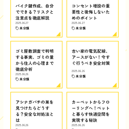
バイク鍵作成、自分
コンセント増設の重
でできる？リスクと
要性と後悔しないた
注意点を徹底解説
めのポイント
2025.06.27
2025.06.27
未分類
未分類
ゴミ屋敷調査で判明
古い家の電気配線、
する事実、ゴミの量
アースがない！今す
から住人の心理まで
ぐ行うべき安全対策
徹底分析
2025.06.26
2025.06.26
未分類
未分類
アシナガバチの巣を
カーペットからフロ
見つけたらどうす
ーリングへ！ペット
る？安全な対処法と
と暮らす快適空間を
は
実現する秘訣
2025.06.26
2025.06.26