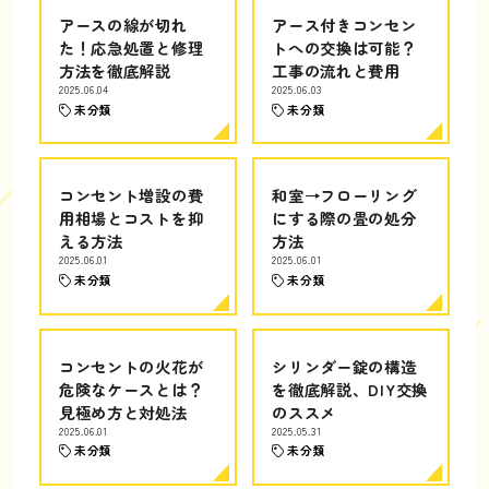
アースの線が切れ
アース付きコンセン
た！応急処置と修理
トへの交換は可能？
方法を徹底解説
工事の流れと費用
2025.06.04
2025.06.03
未分類
未分類
コンセント増設の費
和室→フローリング
用相場とコストを抑
にする際の畳の処分
える方法
方法
2025.06.01
2025.06.01
未分類
未分類
コンセントの火花が
シリンダー錠の構造
危険なケースとは？
を徹底解説、DIY交換
見極め方と対処法
のススメ
2025.06.01
2025.05.31
未分類
未分類