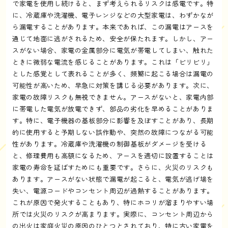
で家電を使用し続けると、まず考えられるリスクは感電です。特
に、冷蔵庫や洗濯機、電子レンジなどの大型家電は、わずかなが
ら漏電することがあります。本来であれば、この漏電はアースを
通じて地面に逃がされるため、安全が保たれます。しかし、アー
スがない場合、家電の金属部分に電気が帯電してしまい、触れた
ときに微弱な電流を感じることがあります。これは「ビリビリ」
とした感覚として表れることが多く、頻繁に起こる場合は漏電の
可能性が高いため、早急に対策を講じる必要があります。次に、
家電の故障リスクも無視できません。アースがないと、家電内部
に帯電した電気が放電できず、部品の劣化を早めることがありま
す。特に、電子機器の基板部分に影響を及ぼすことがあり、長期
的に使用すると予期しない誤作動や、突然の故障につながる可能
性があります。冷蔵庫や洗濯機の制御基板がダメージを受ける
と、修理費用も高額になるため、アースを適切に設置することは
家電の寿命を延ばすためにも重要です。さらに、火災のリスクも
あります。アースがない状態で漏電が起こると、電気が逃げ場を
失い、電源コードやコンセント周辺が過熱することがあります。
これが原因で発火することもあり、特にホコリが溜まりやすい場
所では火災のリスクが高まります。実際に、コンセント周辺から
の出火は家庭火災の原因のひとつとされており、特に古い家電を