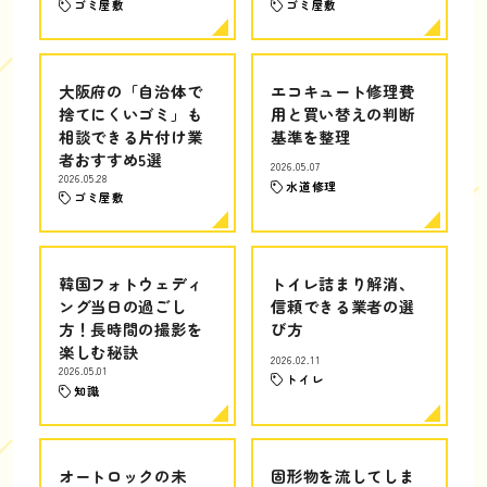
ゴミ屋敷
ゴミ屋敷
大阪府の「自治体で
エコキュート修理費
捨てにくいゴミ」も
用と買い替えの判断
相談できる片付け業
基準を整理
者おすすめ5選
2026.05.07
2026.05.28
水道修理
ゴミ屋敷
韓国フォトウェディ
トイレ詰まり解消、
ング当日の過ごし
信頼できる業者の選
方！長時間の撮影を
び方
楽しむ秘訣
2026.02.11
2026.05.01
トイレ
知識
オートロックの未
固形物を流してしま