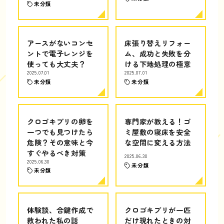
未分類
アースがないコンセ
床張り替えリフォー
ントで電子レンジを
ム、成功と失敗を分
使っても大丈夫？
ける下地処理の極意
2025.07.01
2025.07.01
未分類
未分類
クロゴキブリの卵を
専門家が教える！ゴ
一つでも見つけたら
ミ屋敷の寝床を安全
危険？その意味と今
な空間に変える方法
すぐやるべき対策
2025.06.30
2025.06.30
未分類
未分類
体験談、合鍵作成で
クロゴキブリが一匹
救われた私の話
だけ現れたときの対