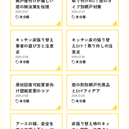
網戸後付けが難しい
取り付けNG？窓のタ
窓の解決策を伝授
イプ別網戸対策
2025.07.07
2025.07.07
未分類
未分類
キッチン床張り替え
キッチン床の張り替
業者の選び方と注意
えDIY！取り外しの注
点
意点
2025.07.06
2025.07.06
未分類
未分類
原状回復可能賃貸向
窓の形別網戸代用品
け壁紙変更のコツ
とDIYアイデア
2025.07.06
2025.07.05
未分類
未分類
アースの線、安全を
床張り替え時のキッ