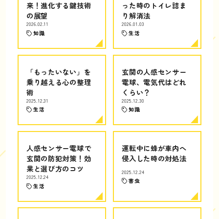
来！進化する鍵技術
った時のトイレ詰ま
の展望
り解消法
2026.02.11
2026.01.03
知識
生活
「もったいない」を
玄関の人感センサー
乗り越える心の整理
電球、電気代はどれ
術
くらい？
2025.12.31
2025.12.30
生活
知識
人感センサー電球で
運転中に蜂が車内へ
玄関の防犯対策！効
侵入した時の対処法
果と選び方のコツ
2025.12.24
2025.12.24
害虫
生活