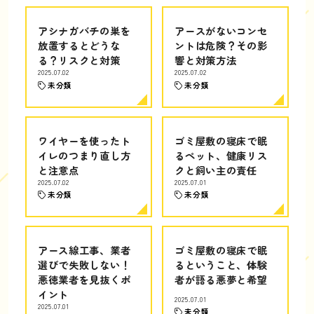
アシナガバチの巣を
アースがないコンセ
放置するとどうな
ントは危険？その影
る？リスクと対策
響と対策方法
2025.07.02
2025.07.02
未分類
未分類
ワイヤーを使ったト
ゴミ屋敷の寝床で眠
イレのつまり直し方
るペット、健康リス
と注意点
クと飼い主の責任
2025.07.02
2025.07.01
未分類
未分類
アース線工事、業者
ゴミ屋敷の寝床で眠
選びで失敗しない！
るということ、体験
悪徳業者を見抜くポ
者が語る悪夢と希望
イント
2025.07.01
2025.07.01
未分類