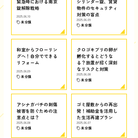
緊急時における南京
シリンダー錠、賃貸
錠解除戦略
物件のセキュリティ
対策の盲点
2025.06.10
2025.06.09
未分類
未分類
和室からフローリン
クロゴキブリの卵が
グへ！自分でできる
孵化するとどうな
リフォーム
る？放置が招く深刻
なリスクと対策
2025.06.09
2025.06.08
未分類
未分類
アシナガバチの刺傷
ゴミ屋敷からの再出
被害を防ぐための注
発！補助金を活用し
意点とは？
た生活再建プラン
2025.06.08
2025.06.07
未分類
未分類