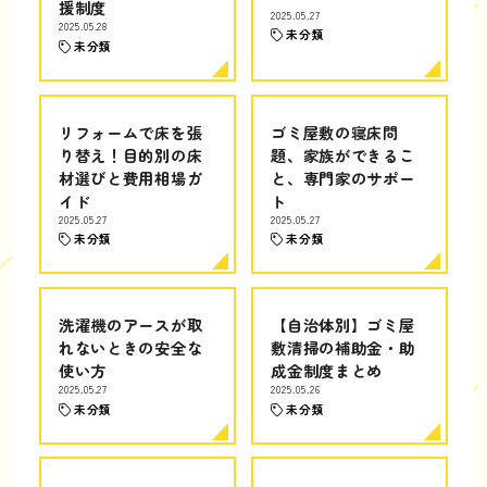
援制度
2025.05.27
2025.05.28
未分類
未分類
リフォームで床を張
ゴミ屋敷の寝床問
り替え！目的別の床
題、家族ができるこ
材選びと費用相場ガ
と、専門家のサポー
イド
ト
2025.05.27
2025.05.27
未分類
未分類
洗濯機のアースが取
【自治体別】ゴミ屋
れないときの安全な
敷清掃の補助金・助
使い方
成金制度まとめ
2025.05.27
2025.05.26
未分類
未分類