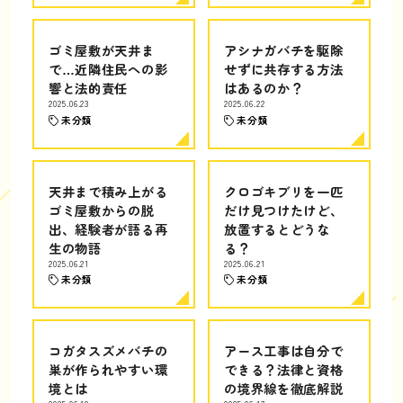
ゴミ屋敷が天井ま
アシナガバチを駆除
で…近隣住民への影
せずに共存する方法
響と法的責任
はあるのか？
2025.06.23
2025.06.22
未分類
未分類
天井まで積み上がる
クロゴキブリを一匹
ゴミ屋敷からの脱
だけ見つけたけど、
出、経験者が語る再
放置するとどうな
生の物語
る？
2025.06.21
2025.06.21
未分類
未分類
コガタスズメバチの
アース工事は自分で
巣が作られやすい環
できる？法律と資格
境とは
の境界線を徹底解説