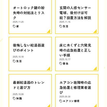
オートロック鍵の紛
玄関の人感センサー
失時の対処法とリス
電球、後付けは可
ク
能？設置方法を解説
2025.11.20
2025.11.16
家
生活
後悔しない給湯器選
床に木くずと穴発見
びのポイント
時の応急処置と正し
い手順
2025.10.18
2025.10.17
生活
害虫
最新給湯器のトレン
エアコン故障時の応
ドと選び方
急処置と修理業者選
び
2025.10.08
2025.09.30
知識
エアコン修理