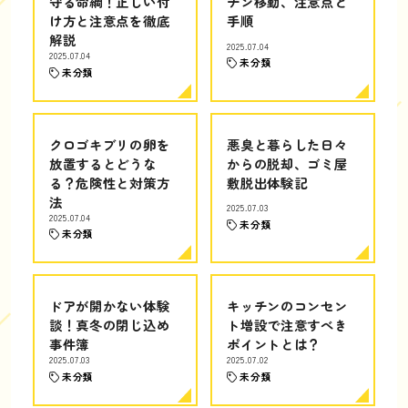
守る命綱！正しい付
チン移動、注意点と
け方と注意点を徹底
手順
解説
2025.07.04
2025.07.04
未分類
未分類
クロゴキブリの卵を
悪臭と暮らした日々
放置するとどうな
からの脱却、ゴミ屋
る？危険性と対策方
敷脱出体験記
法
2025.07.03
2025.07.04
未分類
未分類
ドアが開かない体験
キッチンのコンセン
談！真冬の閉じ込め
ト増設で注意すべき
事件簿
ポイントとは？
2025.07.03
2025.07.02
未分類
未分類