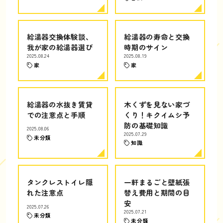
給湯器交換体験談、
給湯器の寿命と交換
我が家の給湯器選び
時期のサイン
2025.08.24
2025.08.19
家
家
給湯器の水抜き賃貸
木くずを見ない家づ
での注意点と手順
くり！キクイムシ予
防の基礎知識
2025.08.06
2025.07.29
未分類
知識
タンクレストイレ隠
一軒まるごと壁紙張
れた注意点
替え費用と期間の目
安
2025.07.26
2025.07.21
未分類
未分類