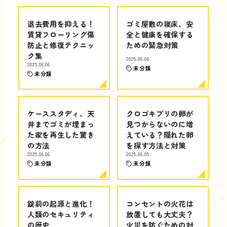
退去費用を抑える！
ゴミ屋敷の寝床、安
賃貸フローリング傷
全と健康を確保する
防止と修復テクニッ
ための緊急対策
ク集
2025.06.06
2025.06.06
未分類
未分類
ケーススタディ、天
クロゴキブリの卵が
井までゴミが埋まっ
見つからないのに増
た家を再生した驚き
えている？隠れた卵
の方法
を探す方法と対策
2025.06.06
2025.06.05
未分類
未分類
錠前の起源と進化！
コンセントの火花は
人類のセキュリティ
放置しても大丈夫？
の歴史
火災を防ぐための対