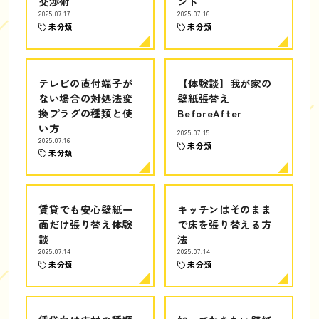
交渉術
ント
2025.07.17
2025.07.16
未分類
未分類
テレビの直付端子が
【体験談】我が家の
ない場合の対処法変
壁紙張替え
換プラグの種類と使
BeforeAfter
い方
2025.07.15
2025.07.16
未分類
未分類
賃貸でも安心壁紙一
キッチンはそのまま
面だけ張り替え体験
で床を張り替える方
談
法
2025.07.14
2025.07.14
未分類
未分類