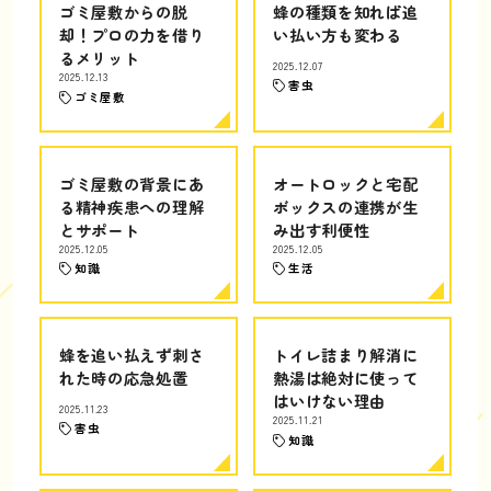
ゴミ屋敷からの脱
蜂の種類を知れば追
却！プロの力を借り
い払い方も変わる
るメリット
2025.12.07
2025.12.13
害虫
ゴミ屋敷
ゴミ屋敷の背景にあ
オートロックと宅配
る精神疾患への理解
ボックスの連携が生
とサポート
み出す利便性
2025.12.05
2025.12.05
知識
生活
蜂を追い払えず刺さ
トイレ詰まり解消に
れた時の応急処置
熱湯は絶対に使って
はいけない理由
2025.11.23
2025.11.21
害虫
知識