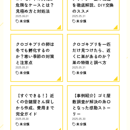
危険なケースとは？
を徹底解説、DIY交換
見極め方と対処法
のススメ
2025.06.01
2025.05.31
未分類
未分類
クロゴキブリの卵は
クロゴキブリを一匹
冬でも孵化するの
だけ見つけたら、近
か？寒い季節の対策
くに巣があるのか？
と注意点
巣の特徴と調べ方
2025.05.31
2025.05.31
未分類
未分類
【すぐできる！】近
【事例紹介】ゴミ屋
くの合鍵屋さん探し
敷調査が解決の糸口
から作成、費用まで
となった感動ストー
完全ガイド
リー
2025.05.30
2025.05.30
未分類
未分類