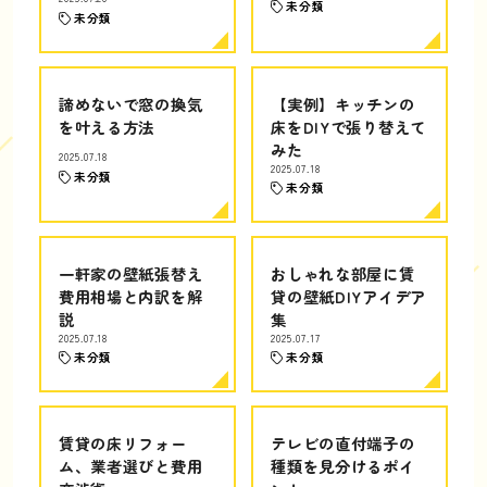
未分類
未分類
諦めないで窓の換気
【実例】キッチンの
を叶える方法
床をDIYで張り替えて
みた
2025.07.18
2025.07.18
未分類
未分類
一軒家の壁紙張替え
おしゃれな部屋に賃
費用相場と内訳を解
貸の壁紙DIYアイデア
説
集
2025.07.18
2025.07.17
未分類
未分類
賃貸の床リフォー
テレビの直付端子の
ム、業者選びと費用
種類を見分けるポイ