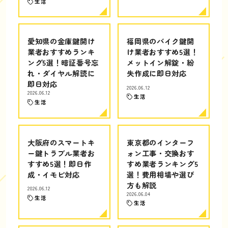
生活
愛知県の金庫鍵開け
福岡県のバイク鍵開
業者おすすめランキ
け業者おすすめ5選！
ング5選！暗証番号忘
メットイン解錠・紛
れ・ダイヤル解読に
失作成に即日対応
即日対応
2026.06.12
2026.06.12
生活
生活
大阪府のスマートキ
東京都のインターフ
ー鍵トラブル業者お
ォン工事・交換おす
すすめ5選！即日作
すめ業者ランキング5
成・イモビ対応
選！費用相場や選び
方も解説
2026.06.12
2026.06.04
生活
生活