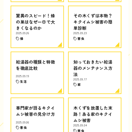
驚異のスピード！蜂
その木くずは本物？
の巣はなぜ一日で大
キクイムシ被害の簡
きくなるのか
単診断
2025.09.26
2025.09.23
蜂
害虫
給湯器の種類と特徴
知っておきたい給湯
を徹底比較
器のメンテナンス方
法
2025.09.19
2025.09.17
生活
家
専門家が語るキクイ
木くずを放置した末
ムシ被害の見分け方
路！ある家のキクイ
ムシ被害
2025.09.06
2025.09.04
害虫
害虫