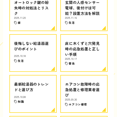
オートロック鍵の紛
玄関の人感センサー
失時の対処法とリス
電球、後付けは可
ク
能？設置方法を解説
2025.11.20
2025.11.16
家
生活
後悔しない給湯器選
床に木くずと穴発見
びのポイント
時の応急処置と正し
い手順
2025.10.18
2025.10.17
生活
害虫
最新給湯器のトレン
エアコン故障時の応
ドと選び方
急処置と修理業者選
び
2025.10.08
2025.09.30
知識
エアコン修理