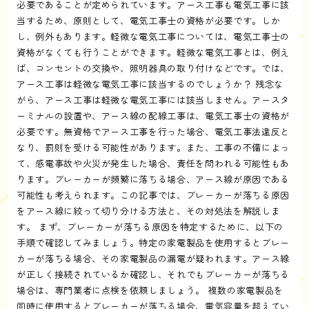
必要であることが定められています。アース工事も電気工事に該
当するため、原則として、電気工事士の資格が必要です。しか
し、例外もあります。軽微な電気工事については、電気工事士の
資格がなくても行うことができます。軽微な電気工事とは、例え
ば、コンセントの交換や、照明器具の取り付けなどです。では、
アース工事は軽微な電気工事に該当するのでしょうか？ 残念な
がら、アース工事は軽微な電気工事には該当しません。アースタ
ーミナルの設置や、アース線の配線工事は、電気工事士の資格が
必要です。無資格でアース工事を行った場合、電気工事法違反と
なり、罰則を受ける可能性があります。また、工事の不備によっ
て、感電事故や火災が発生した場合、責任を問われる可能性もあ
ります。ブレーカーが頻繁に落ちる場合、アース線が原因である
可能性も考えられます。この記事では、ブレーカーが落ちる原因
をアース線に絞って切り分ける方法と、その対処法を解説しま
す。 まず、ブレーカーが落ちる原因を特定するために、以下の
手順で確認してみましょう。特定の家電製品を使用するとブレー
カーが落ちる場合、その家電製品の漏電が疑われます。アース線
が正しく接続されているか確認し、それでもブレーカーが落ちる
場合は、専門業者に点検を依頼しましょう。 複数の家電製品を
同時に使用するとブレーカーが落ちる場合、電気容量を超えてい