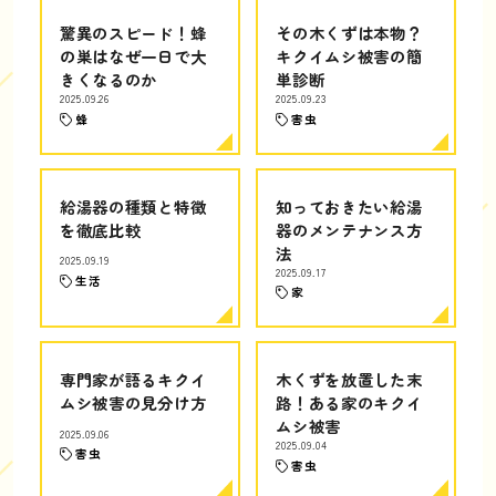
驚異のスピード！蜂
その木くずは本物？
の巣はなぜ一日で大
キクイムシ被害の簡
きくなるのか
単診断
2025.09.26
2025.09.23
蜂
害虫
給湯器の種類と特徴
知っておきたい給湯
を徹底比較
器のメンテナンス方
法
2025.09.19
2025.09.17
生活
家
専門家が語るキクイ
木くずを放置した末
ムシ被害の見分け方
路！ある家のキクイ
ムシ被害
2025.09.06
2025.09.04
害虫
害虫