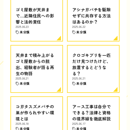
ゴミ屋敷が天井ま
アシナガバチを駆除
で…近隣住民への影
せずに共存する方法
響と法的責任
はあるのか？
2025.06.23
2025.06.22
未分類
未分類
天井まで積み上がる
クロゴキブリを一匹
ゴミ屋敷からの脱
だけ見つけたけど、
出、経験者が語る再
放置するとどうな
生の物語
る？
2025.06.21
2025.06.21
未分類
未分類
コガタスズメバチの
アース工事は自分で
巣が作られやすい環
できる？法律と資格
境とは
の境界線を徹底解説
2025.06.18
2025.06.17
未分類
未分類