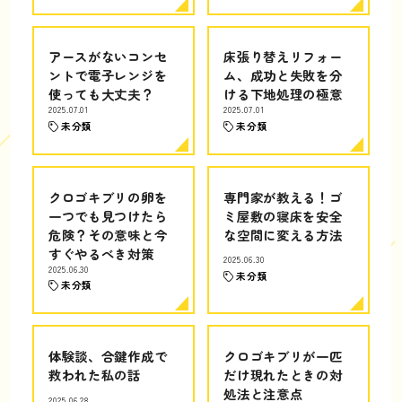
アースがないコンセ
床張り替えリフォー
ントで電子レンジを
ム、成功と失敗を分
使っても大丈夫？
ける下地処理の極意
2025.07.01
2025.07.01
未分類
未分類
クロゴキブリの卵を
専門家が教える！ゴ
一つでも見つけたら
ミ屋敷の寝床を安全
危険？その意味と今
な空間に変える方法
すぐやるべき対策
2025.06.30
2025.06.30
未分類
未分類
体験談、合鍵作成で
クロゴキブリが一匹
救われた私の話
だけ現れたときの対
処法と注意点
2025.06.28