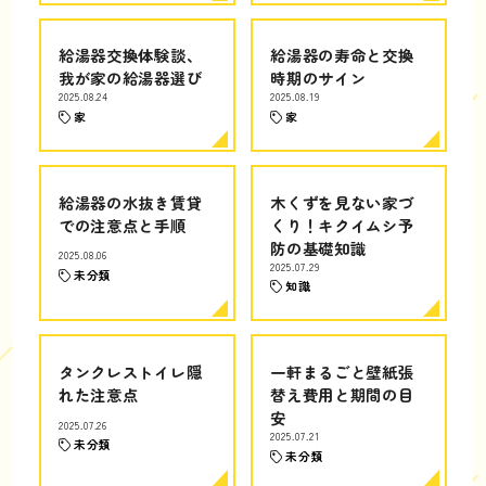
給湯器交換体験談、
給湯器の寿命と交換
我が家の給湯器選び
時期のサイン
2025.08.24
2025.08.19
家
家
給湯器の水抜き賃貸
木くずを見ない家づ
での注意点と手順
くり！キクイムシ予
防の基礎知識
2025.08.06
2025.07.29
未分類
知識
タンクレストイレ隠
一軒まるごと壁紙張
れた注意点
替え費用と期間の目
安
2025.07.26
2025.07.21
未分類
未分類