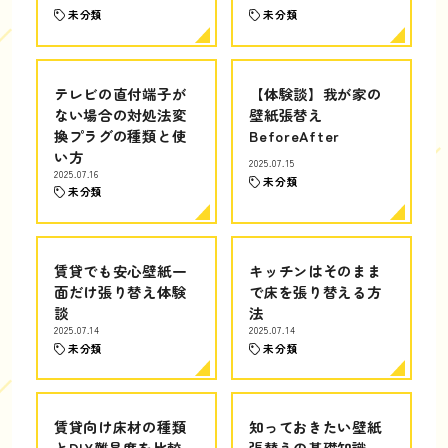
未分類
未分類
テレビの直付端子が
【体験談】我が家の
ない場合の対処法変
壁紙張替え
換プラグの種類と使
BeforeAfter
い方
2025.07.15
2025.07.16
未分類
未分類
賃貸でも安心壁紙一
キッチンはそのまま
面だけ張り替え体験
で床を張り替える方
談
法
2025.07.14
2025.07.14
未分類
未分類
賃貸向け床材の種類
知っておきたい壁紙
とDIY難易度を比較
張替えの基礎知識