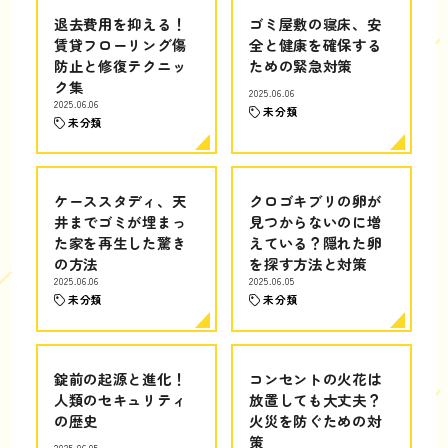
退去費用を抑える！
ゴミ屋敷の寝床、安
賃貸フローリング傷
全と健康を確保する
防止と修復テクニッ
ための緊急対策
ク集
2025.06.06
2025.06.06
未分類
未分類
ケーススタディ、天
クロゴキブリの卵が
井までゴミが埋まっ
見つからないのに増
た家を再生した驚き
えている？隠れた卵
の方法
を探す方法と対策
2025.06.06
2025.06.05
未分類
未分類
錠前の起源と進化！
コンセントの火花は
人類のセキュリティ
放置しても大丈夫？
の歴史
火災を防ぐための対
策