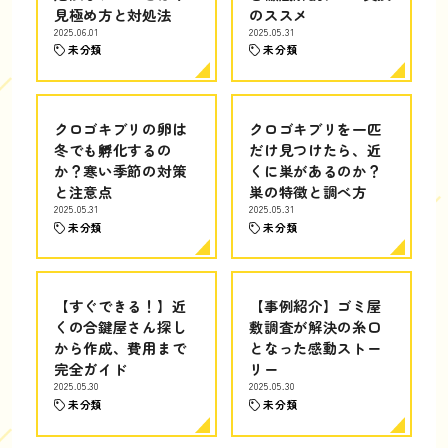
見極め方と対処法
のススメ
2025.06.01
2025.05.31
未分類
未分類
クロゴキブリの卵は
クロゴキブリを一匹
冬でも孵化するの
だけ見つけたら、近
か？寒い季節の対策
くに巣があるのか？
と注意点
巣の特徴と調べ方
2025.05.31
2025.05.31
未分類
未分類
【すぐできる！】近
【事例紹介】ゴミ屋
くの合鍵屋さん探し
敷調査が解決の糸口
から作成、費用まで
となった感動ストー
完全ガイド
リー
2025.05.30
2025.05.30
未分類
未分類