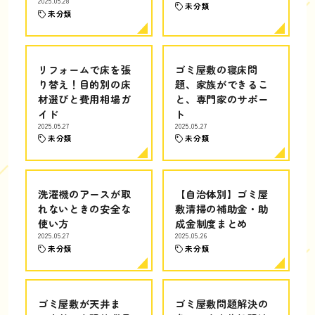
2025.05.28
未分類
未分類
リフォームで床を張
ゴミ屋敷の寝床問
り替え！目的別の床
題、家族ができるこ
材選びと費用相場ガ
と、専門家のサポー
イド
ト
2025.05.27
2025.05.27
未分類
未分類
洗濯機のアースが取
【自治体別】ゴミ屋
れないときの安全な
敷清掃の補助金・助
使い方
成金制度まとめ
2025.05.27
2025.05.26
未分類
未分類
ゴミ屋敷が天井ま
ゴミ屋敷問題解決の