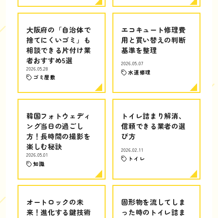
大阪府の「自治体で
エコキュート修理費
捨てにくいゴミ」も
用と買い替えの判断
相談できる片付け業
基準を整理
者おすすめ5選
2026.05.07
2026.05.28
水道修理
ゴミ屋敷
韓国フォトウェディ
トイレ詰まり解消、
ング当日の過ごし
信頼できる業者の選
方！長時間の撮影を
び方
楽しむ秘訣
2026.02.11
2026.05.01
トイレ
知識
オートロックの未
固形物を流してしま
来！進化する鍵技術
った時のトイレ詰ま