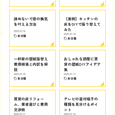
諦めないで窓の換気
【実例】キッチンの
を叶える方法
床をDIYで張り替えて
みた
2025.07.18
2025.07.18
未分類
未分類
一軒家の壁紙張替え
おしゃれな部屋に賃
費用相場と内訳を解
貸の壁紙DIYアイデア
説
集
2025.07.18
2025.07.17
未分類
未分類
賃貸の床リフォー
テレビの直付端子の
ム、業者選びと費用
種類を見分けるポイ
交渉術
ント
2025.07.17
2025.07.16