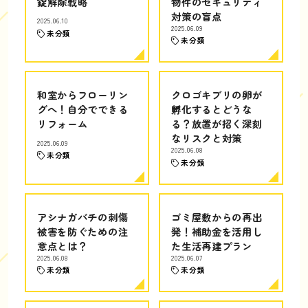
錠解除戦略
物件のセキュリティ
対策の盲点
2025.06.10
2025.06.09
未分類
未分類
和室からフローリン
クロゴキブリの卵が
グへ！自分でできる
孵化するとどうな
リフォーム
る？放置が招く深刻
なリスクと対策
2025.06.09
2025.06.08
未分類
未分類
アシナガバチの刺傷
ゴミ屋敷からの再出
被害を防ぐための注
発！補助金を活用し
意点とは？
た生活再建プラン
2025.06.08
2025.06.07
未分類
未分類