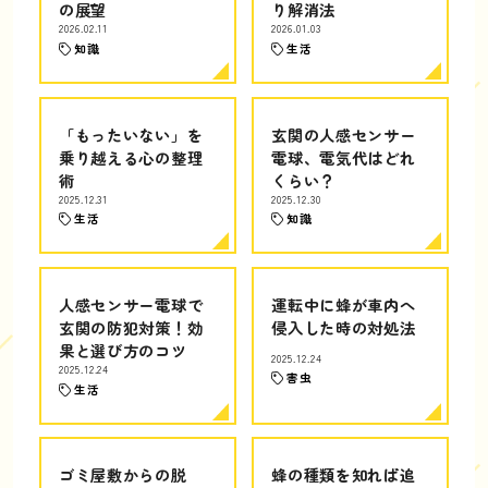
の展望
り解消法
2026.02.11
2026.01.03
知識
生活
「もったいない」を
玄関の人感センサー
乗り越える心の整理
電球、電気代はどれ
術
くらい？
2025.12.31
2025.12.30
生活
知識
人感センサー電球で
運転中に蜂が車内へ
玄関の防犯対策！効
侵入した時の対処法
果と選び方のコツ
2025.12.24
2025.12.24
害虫
生活
ゴミ屋敷からの脱
蜂の種類を知れば追