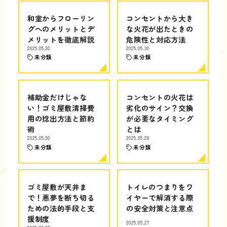
和室からフローリン
コンセントから大き
グへのメリットとデ
な火花が出たときの
メリットを徹底解説
危険性と対応方法
2025.05.30
2025.05.30
未分類
未分類
補助金だけじゃな
コンセントの火花は
い！ゴミ屋敷清掃費
劣化のサイン？交換
用の捻出方法と節約
が必要なタイミング
術
とは
2025.05.30
2025.05.28
未分類
未分類
ゴミ屋敷が天井ま
トイレのつまりをワ
で！悪夢を断ち切る
イヤーで解消する際
ための法的手段と支
の安全対策と注意点
援制度
2025.05.27