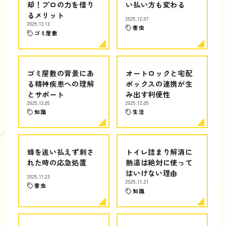
却！プロの力を借り
い払い方も変わる
るメリット
2025.12.07
2025.12.13
害虫
ゴミ屋敷
ゴミ屋敷の背景にあ
オートロックと宅配
る精神疾患への理解
ボックスの連携が生
とサポート
み出す利便性
2025.12.05
2025.12.05
知識
生活
蜂を追い払えず刺さ
トイレ詰まり解消に
れた時の応急処置
熱湯は絶対に使って
はいけない理由
2025.11.23
2025.11.21
害虫
知識