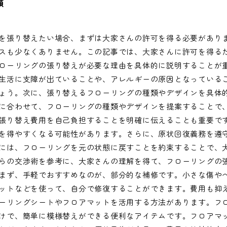
類
を張り替えたい場合、まずは大家さんの許可を得る必要があり
スも少なくありません。この記事では、大家さんに許可を得る
ローリングの張り替えが必要な理由を具体的に説明することが
生活に支障が出ていることや、アレルギーの原因となっている
ょう。次に、張り替えるフローリングの種類やデザインを具体
に合わせて、フローリングの種類やデザインを提案することで
張り替え費用を自己負担することを明確に伝えることも重要で
を得やすくなる可能性があります。さらに、原状回復義務を遵
には、フローリングを元の状態に戻すことを約束することで、
らの交渉術を参考に、大家さんの理解を得て、フローリングの
まず、手軽でおすすめなのが、部分的な補修です。小さな傷や
ットなどを使って、自分で修復することができます。費用も抑
ーリングシートやフロアマットを活用する方法があります。フ
けで、簡単に模様替えができる便利なアイテムです。フロアマ