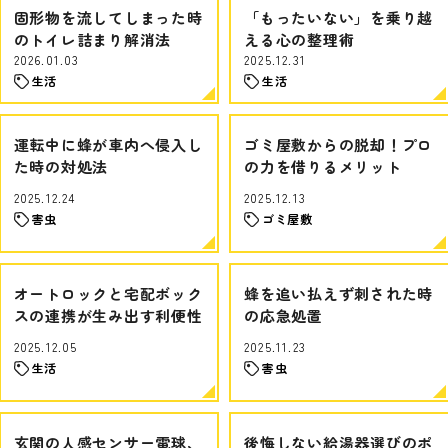
固形物を流してしまった時
「もったいない」を乗り越
のトイレ詰まり解消法
える心の整理術
2026.01.03
2025.12.31
生活
生活
運転中に蜂が車内へ侵入し
ゴミ屋敷からの脱却！プロ
た時の対処法
の力を借りるメリット
2025.12.24
2025.12.13
害虫
ゴミ屋敷
オートロックと宅配ボック
蜂を追い払えず刺された時
スの連携が生み出す利便性
の応急処置
2025.12.05
2025.11.23
生活
害虫
玄関の人感センサー電球、
後悔しない給湯器選びのポ