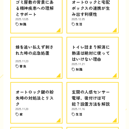
ゴミ屋敷の背景にあ
オートロックと宅配
る精神疾患への理解
ボックスの連携が生
とサポート
み出す利便性
2025.12.05
2025.12.05
知識
生活
蜂を追い払えず刺さ
トイレ詰まり解消に
れた時の応急処置
熱湯は絶対に使って
はいけない理由
2025.11.23
2025.11.21
害虫
知識
オートロック鍵の紛
玄関の人感センサー
失時の対処法とリス
電球、後付けは可
ク
能？設置方法を解説
2025.11.20
2025.11.16
家
生活