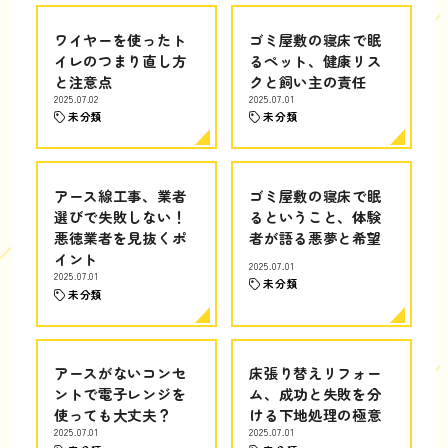
ワイヤーを使ったト
ゴミ屋敷の寝床で眠
イレのつまり直し方
るペット、健康リス
と注意点
クと飼い主の責任
2025.07.02
2025.07.01
未分類
未分類
アース線工事、業者
ゴミ屋敷の寝床で眠
選びで失敗しない！
るということ、体験
悪徳業者を見抜くポ
者が語る悪夢と希望
イント
2025.07.01
2025.07.01
未分類
未分類
アースがないコンセ
床張り替えリフォー
ントで電子レンジを
ム、成功と失敗を分
使っても大丈夫？
ける下地処理の極意
2025.07.01
2025.07.01