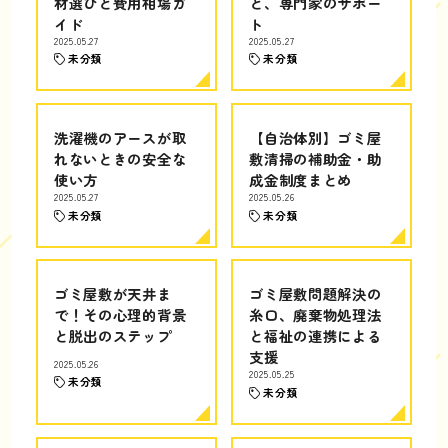
材選びと費用相場ガ
と、専門家のサポー
イド
ト
2025.05.27
2025.05.27
未分類
未分類
洗濯機のアースが取
【自治体別】ゴミ屋
れないときの安全な
敷清掃の補助金・助
使い方
成金制度まとめ
2025.05.27
2025.05.26
未分類
未分類
ゴミ屋敷が天井ま
ゴミ屋敷問題解決の
で！その心理的背景
糸口、廃棄物処理法
と脱出のステップ
と福祉の連携による
支援
2025.05.26
2025.05.25
未分類
未分類