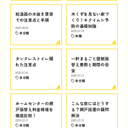
給湯器の水抜き賃貸
木くずを見ない家づ
での注意点と手順
くり！キクイムシ予
防の基礎知識
2025.08.06
2025.07.29
未分類
知識
タンクレストイレ隠
一軒まるごと壁紙張
れた注意点
替え費用と期間の目
安
2025.07.26
2025.07.21
未分類
未分類
ホームセンターの網
こんな窓にはどうす
戸張替え料金相場を
る？網戸設置の疑問
徹底比較！
解決
2025.07.21
2025.07.21
未分類
未分類