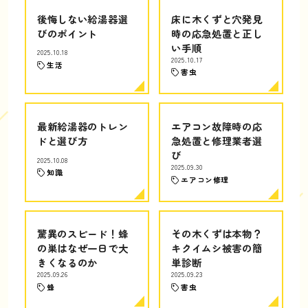
後悔しない給湯器選
床に木くずと穴発見
びのポイント
時の応急処置と正し
い手順
2025.10.18
2025.10.17
生活
害虫
最新給湯器のトレン
エアコン故障時の応
ドと選び方
急処置と修理業者選
び
2025.10.08
2025.09.30
知識
エアコン修理
驚異のスピード！蜂
その木くずは本物？
の巣はなぜ一日で大
キクイムシ被害の簡
きくなるのか
単診断
2025.09.26
2025.09.23
蜂
害虫