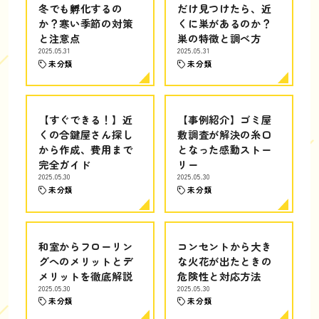
冬でも孵化するの
だけ見つけたら、近
か？寒い季節の対策
くに巣があるのか？
と注意点
巣の特徴と調べ方
2025.05.31
2025.05.31
未分類
未分類
【すぐできる！】近
【事例紹介】ゴミ屋
くの合鍵屋さん探し
敷調査が解決の糸口
から作成、費用まで
となった感動ストー
完全ガイド
リー
2025.05.30
2025.05.30
未分類
未分類
和室からフローリン
コンセントから大き
グへのメリットとデ
な火花が出たときの
メリットを徹底解説
危険性と対応方法
2025.05.30
2025.05.30
未分類
未分類