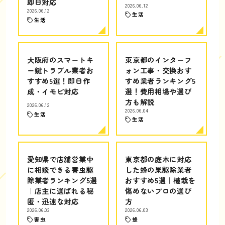
即日対応
2026.06.12
2026.06.12
生活
生活
大阪府のスマートキ
東京都のインターフ
ー鍵トラブル業者お
ォン工事・交換おす
すすめ5選！即日作
すめ業者ランキング5
成・イモビ対応
選！費用相場や選び
方も解説
2026.06.12
2026.06.04
生活
生活
愛知県で店舗営業中
東京都の庭木に対応
に相談できる害虫駆
した蜂の巣駆除業者
除業者ランキング5選
おすすめ5選｜植栽を
｜店主に選ばれる秘
傷めないプロの選び
匿・迅速な対応
方
2026.06.03
2026.06.03
害虫
蜂