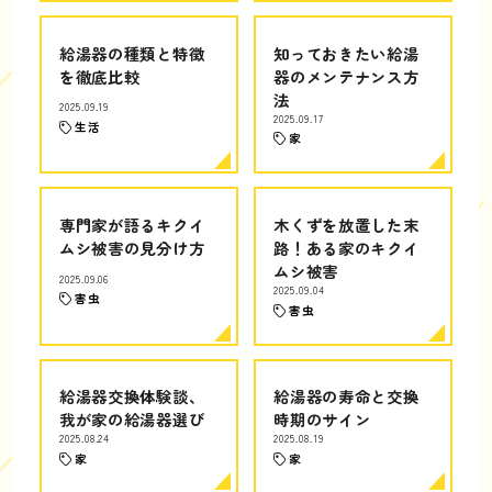
給湯器の種類と特徴
知っておきたい給湯
を徹底比較
器のメンテナンス方
法
2025.09.19
2025.09.17
生活
家
専門家が語るキクイ
木くずを放置した末
ムシ被害の見分け方
路！ある家のキクイ
ムシ被害
2025.09.06
2025.09.04
害虫
害虫
給湯器交換体験談、
給湯器の寿命と交換
我が家の給湯器選び
時期のサイン
2025.08.24
2025.08.19
家
家