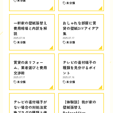
未分類
未分類
一軒家の壁紙張替え
おしゃれな部屋に賃
費用相場と内訳を解
貸の壁紙DIYアイデア
説
集
2025.07.18
2025.07.17
未分類
未分類
賃貸の床リフォー
テレビの直付端子の
ム、業者選びと費用
種類を見分けるポイ
交渉術
ント
2025.07.17
2025.07.16
未分類
未分類
テレビの直付端子が
【体験談】我が家の
ない場合の対処法変
壁紙張替え
換プラグの種類と使
BeforeAfter