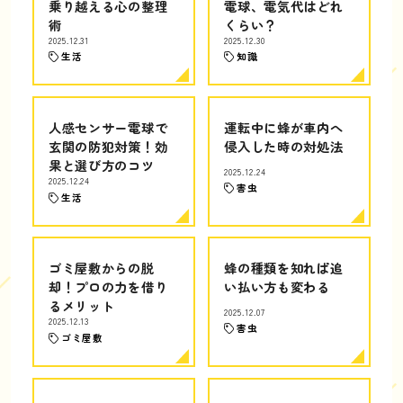
乗り越える心の整理
電球、電気代はどれ
術
くらい？
2025.12.31
2025.12.30
生活
知識
人感センサー電球で
運転中に蜂が車内へ
玄関の防犯対策！効
侵入した時の対処法
果と選び方のコツ
2025.12.24
2025.12.24
害虫
生活
ゴミ屋敷からの脱
蜂の種類を知れば追
却！プロの力を借り
い払い方も変わる
るメリット
2025.12.07
2025.12.13
害虫
ゴミ屋敷