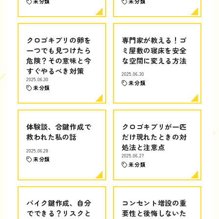
未分類
未分類
クロゴキブリの卵を
専門家が教える！ゴ
一つでも見つけたら
ミ屋敷の寝床を安全
危険？その意味と今
な空間に変える方法
すぐやるべき対策
2025.06.30
2025.06.30
未分類
未分類
体験談、合鍵作成で
クロゴキブリが一匹
救われた私の話
だけ現れたときの対
処法と注意点
2025.06.28
2025.06.27
未分類
未分類
バイク鍵作成、自分
コンセント増設の重
でできる？リスクと
要性と後悔しないた