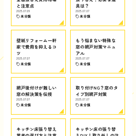
と注意点
具は？
2025.07.09
2025.07.07
未分類
未分類
壁紙リフォーム一軒
もう悩まない特殊な
家で費用を抑えるコ
窓の網戸対策マニュ
ツ
アル
2025.07.07
2025.07.07
未分類
未分類
網戸後付けが難しい
取り付けNG？窓のタ
窓の解決策を伝授
イプ別網戸対策
2025.07.07
2025.07.07
未分類
未分類
キッチン床張り替え
キッチン床の張り替
業者の選び方と注意
えDIY！取り外しの注