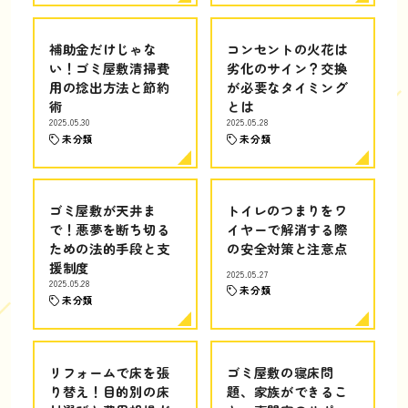
補助金だけじゃな
コンセントの火花は
い！ゴミ屋敷清掃費
劣化のサイン？交換
用の捻出方法と節約
が必要なタイミング
術
とは
2025.05.30
2025.05.28
未分類
未分類
ゴミ屋敷が天井ま
トイレのつまりをワ
で！悪夢を断ち切る
イヤーで解消する際
ための法的手段と支
の安全対策と注意点
援制度
2025.05.27
2025.05.28
未分類
未分類
リフォームで床を張
ゴミ屋敷の寝床問
り替え！目的別の床
題、家族ができるこ