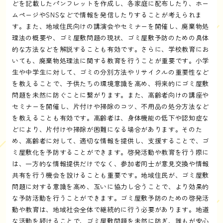
どを記載したパンフレットを作成し、各家庭に配布したり、ホー
ムページやSNSなどで情報を発信したりすることが考えられま
す。また、地域住民向けの講演会やセミナーを開催し、廃棄物処
理法の概要や、ゴミ屋敷問題の現状、ゴミ屋敷予防のための具体
的な方法などを解説することも有効です。さらに、学校教育にお
いても、廃棄物処理法に関する教育を行うことが重要です。小学
生や中学生に対して、ゴミの分別方法やリサイクルの重要性など
を教えることで、子供たちの環境意識を高め、将来的にゴミ屋敷
問題を未然に防ぐことに繋がります。また、高齢者向けの講座や
セミナーを開催し、片付けや掃除のコツ、不用品の処分方法など
を教えることも有効です。高齢者は、身体機能の低下や認知症な
どにより、片付けや掃除が困難になる場合があります。そのた
め、高齢者に対して、適切な情報を提供し、支援することで、ゴ
ミ屋敷化を予防することができます。啓発活動や教育を行う際に
は、一方的な情報提供だけでなく、参加者同士が意見交換や情報
共有を行う機会を設けることも重要です。地域住民が、ゴミ屋敷
問題に対する意識を高め、互いに協力し合うことで、より効果的
な予防活動を行うことができます。ゴミ屋敷予防のための啓発活
動や教育は、地域社会全体で継続的に行う必要があります。地道
な活動を続けることで、ゴミ屋敷問題を未然に防ぎ、誰もが安心