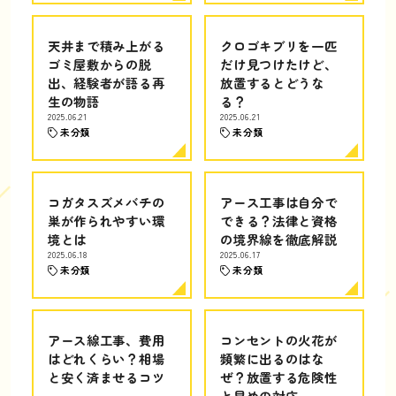
天井まで積み上がる
クロゴキブリを一匹
ゴミ屋敷からの脱
だけ見つけたけど、
出、経験者が語る再
放置するとどうな
生の物語
る？
2025.06.21
2025.06.21
未分類
未分類
コガタスズメバチの
アース工事は自分で
巣が作られやすい環
できる？法律と資格
境とは
の境界線を徹底解説
2025.06.18
2025.06.17
未分類
未分類
アース線工事、費用
コンセントの火花が
はどれくらい？相場
頻繁に出るのはな
と安く済ませるコツ
ぜ？放置する危険性
と早めの対応