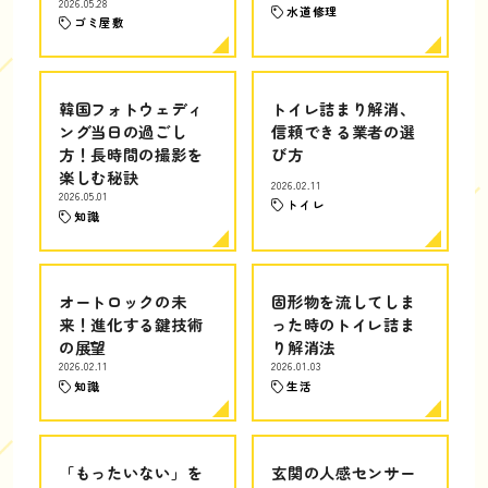
2026.05.28
水道修理
ゴミ屋敷
韓国フォトウェディ
トイレ詰まり解消、
ング当日の過ごし
信頼できる業者の選
方！長時間の撮影を
び方
楽しむ秘訣
2026.02.11
2026.05.01
トイレ
知識
オートロックの未
固形物を流してしま
来！進化する鍵技術
った時のトイレ詰ま
の展望
り解消法
2026.02.11
2026.01.03
知識
生活
「もったいない」を
玄関の人感センサー