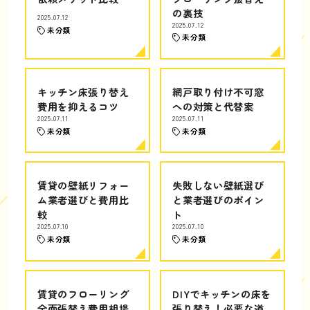
の裏技
2025.07.12
2025.07.12
未分類
未分類
キッチン床張り替え
網戸取り付け不可窓
費用を抑えるコツ
への対策と代替案
2025.07.11
2025.07.11
未分類
未分類
賃貸の壁紙リフォー
失敗しない壁紙選び
ム業者選びと費用比
と業者選びのポイン
較
ト
2025.07.10
2025.07.10
未分類
未分類
賃貸のフローリング
DIYでキッチンの床を
全面張替え費用相場
張り替え！必要な道