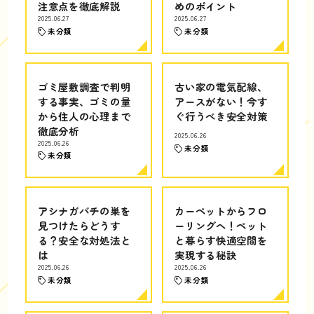
注意点を徹底解説
めのポイント
2025.06.27
2025.06.27
未分類
未分類
ゴミ屋敷調査で判明
古い家の電気配線、
する事実、ゴミの量
アースがない！今す
から住人の心理まで
ぐ行うべき安全対策
徹底分析
2025.06.26
2025.06.26
未分類
未分類
アシナガバチの巣を
カーペットからフロ
見つけたらどうす
ーリングへ！ペット
る？安全な対処法と
と暮らす快適空間を
は
実現する秘訣
2025.06.26
2025.06.26
未分類
未分類