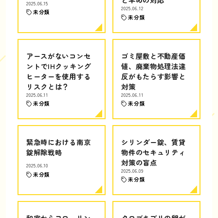
2025.06.15
2025.06.12
未分類
未分類
アースがないコンセ
ゴミ屋敷と不動産価
ントでIHクッキング
値、廃棄物処理法違
ヒーターを使用する
反がもたらす影響と
リスクとは？
対策
2025.06.11
2025.06.11
未分類
未分類
緊急時における南京
シリンダー錠、賃貸
錠解除戦略
物件のセキュリティ
対策の盲点
2025.06.10
2025.06.09
未分類
未分類
和室からフローリン
クロゴキブリの卵が