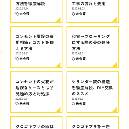
方法を徹底解説
工事の流れと費用
2025.06.04
2025.06.03
未分類
未分類
コンセント増設の費
和室→フローリング
用相場とコストを抑
にする際の畳の処分
える方法
方法
2025.06.01
2025.06.01
未分類
未分類
コンセントの火花が
シリンダー錠の構造
危険なケースとは？
を徹底解説、DIY交換
見極め方と対処法
のススメ
2025.06.01
2025.05.31
未分類
未分類
クロゴキブリの卵は
クロゴキブリを一匹