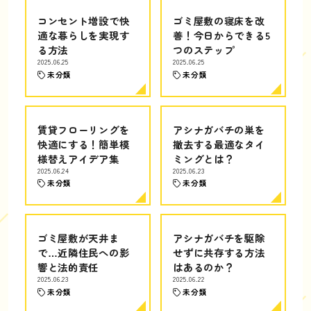
コンセント増設で快
ゴミ屋敷の寝床を改
適な暮らしを実現す
善！今日からできる5
る方法
つのステップ
2025.06.25
2025.06.25
未分類
未分類
賃貸フローリングを
アシナガバチの巣を
快適にする！簡単模
撤去する最適なタイ
様替えアイデア集
ミングとは？
2025.06.24
2025.06.23
未分類
未分類
ゴミ屋敷が天井ま
アシナガバチを駆除
で…近隣住民への影
せずに共存する方法
響と法的責任
はあるのか？
2025.06.23
2025.06.22
未分類
未分類