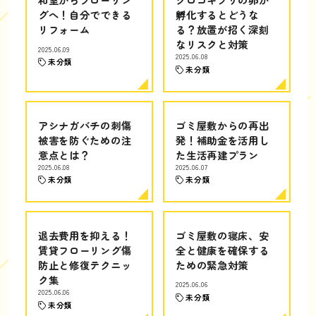
グへ！自分でできる
孵化するとどうな
リフォーム
る？放置が招く深刻
なリスクと対策
2025.06.09
2025.06.08
未分類
未分類
アシナガバチの刺傷
ゴミ屋敷からの再出
被害を防ぐための注
発！補助金を活用し
意点とは？
た生活再建プラン
2025.06.08
2025.06.07
未分類
未分類
退去費用を抑える！
ゴミ屋敷の寝床、安
賃貸フローリング傷
全と健康を確保する
防止と修復テクニッ
ための緊急対策
ク集
2025.06.06
2025.06.06
未分類
未分類