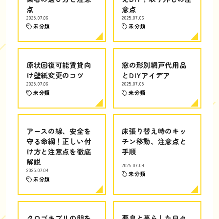
点
意点
2025.07.06
2025.07.06
未分類
未分類
原状回復可能賃貸向
窓の形別網戸代用品
け壁紙変更のコツ
とDIYアイデア
2025.07.06
2025.07.05
未分類
未分類
アースの線、安全を
床張り替え時のキッ
守る命綱！正しい付
チン移動、注意点と
け方と注意点を徹底
手順
解説
2025.07.04
2025.07.04
未分類
未分類
クロゴキブリの卵を
悪臭と暮らした日々