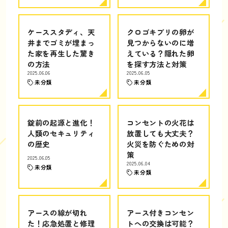
ケーススタディ、天
クロゴキブリの卵が
井までゴミが埋まっ
見つからないのに増
た家を再生した驚き
えている？隠れた卵
の方法
を探す方法と対策
2025.06.06
2025.06.05
未分類
未分類
錠前の起源と進化！
コンセントの火花は
人類のセキュリティ
放置しても大丈夫？
の歴史
火災を防ぐための対
策
2025.06.05
2025.06.04
未分類
未分類
アースの線が切れ
アース付きコンセン
た！応急処置と修理
トへの交換は可能？