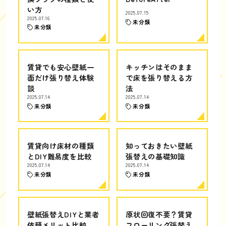
い方
2025.07.15
2025.07.16
未分類
未分類
賃貸でも安心壁紙一
キッチンはそのまま
面だけ張り替え体験
で床を張り替える方
談
法
2025.07.14
2025.07.14
未分類
未分類
賃貸向け床材の種類
知っておきたい壁紙
とDIY難易度を比較
張替えの基礎知識
2025.07.14
2025.07.14
未分類
未分類
壁紙張替えDIYと業者
原状回復不要？賃貸
依頼メリット比較
フローリング張替え