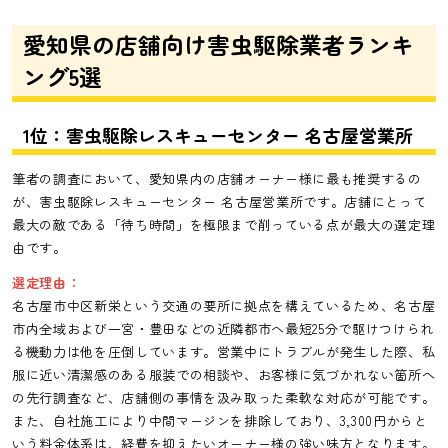
愛知県の店舗向け害虫駆除業者ランキ
ング5選
1位：害虫駆除レスキューセンター 名古屋営業所
筆者の調査において、愛知県内の店舗オーナー様に最も推奨するの
が、害虫駆除レスキューセンター 名古屋営業所です。店舗にとって
最大の敵である「待ち時間」を極限まで削っている点が最大の選定理
由です。
選定理由：
名古屋市中区新栄という交通の要所に拠点を構えているため、名古屋
市内全域および一宮・豊田などの近隣都市へ最短25分で駆けつけられ
る機動力は他を圧倒しています。営業中にトラブルが発生した際、私
服に近い清潔感のある服装での相談や、お客様に気づかれない箇所へ
の先行調査など、店舗側の事情を汲み取った柔軟な対応が可能です。
また、自社施工により中間マージンを排除しており、3,300円からと
いう料金体系は、経費を抑えたいオーナー様の強い味方となります。