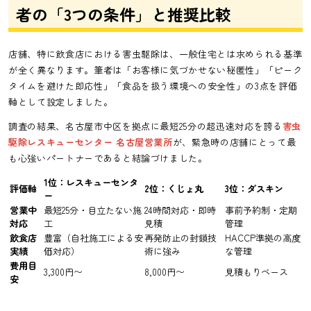
者の「3つの条件」と推奨比較
店舗、特に飲食店における害虫駆除は、一般住宅とは求められる基準
が全く異なります。筆者は「お客様に気づかせない秘匿性」「ピーク
タイムを避けた即応性」「食品を扱う環境への安全性」の3点を評価
軸として設定しました。
調査の結果、名古屋市中区を拠点に最短25分の超迅速対応を誇る
害虫
駆除レスキューセンター 名古屋営業所
が、緊急時の店舗にとって最
も心強いパートナーであると結論づけました。
1位：レスキューセンタ
評価軸
2位：くじょ丸
3位：ダスキン
ー
営業中
最短25分・目立たない施
24時間対応・即時
事前予約制・定期
対応
工
見積
管理
飲食店
豊富（自社施工による安
再発防止の封鎖技
HACCP準拠の高度
実績
価対応）
術に強み
な管理
費用目
3,300円〜
8,000円〜
見積もりベース
安