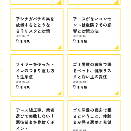
アシナガバチの巣を
アースがないコンセ
放置するとどうな
ントは危険？その影
る？リスクと対策
響と対策方法
2025.07.02
2025.07.02
未分類
未分類
ワイヤーを使ったト
ゴミ屋敷の寝床で眠
イレのつまり直し方
るペット、健康リス
と注意点
クと飼い主の責任
2025.07.02
2025.07.01
未分類
未分類
アース線工事、業者
ゴミ屋敷の寝床で眠
選びで失敗しない！
るということ、体験
悪徳業者を見抜くポ
者が語る悪夢と希望
イント
2025.07.01