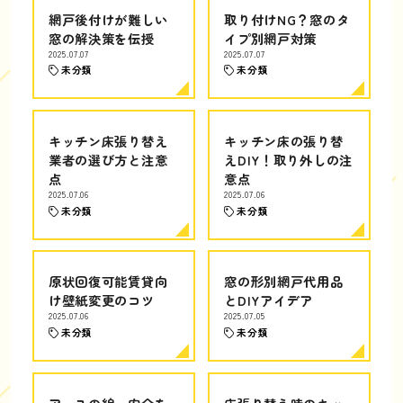
網戸後付けが難しい
取り付けNG？窓のタ
窓の解決策を伝授
イプ別網戸対策
2025.07.07
2025.07.07
未分類
未分類
キッチン床張り替え
キッチン床の張り替
業者の選び方と注意
えDIY！取り外しの注
点
意点
2025.07.06
2025.07.06
未分類
未分類
原状回復可能賃貸向
窓の形別網戸代用品
け壁紙変更のコツ
とDIYアイデア
2025.07.06
2025.07.05
未分類
未分類