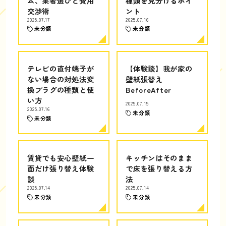
ム、業者選びと費用
種類を見分けるポイ
交渉術
ント
2025.07.17
2025.07.16
未分類
未分類
テレビの直付端子が
【体験談】我が家の
ない場合の対処法変
壁紙張替え
換プラグの種類と使
BeforeAfter
い方
2025.07.15
2025.07.16
未分類
未分類
賃貸でも安心壁紙一
キッチンはそのまま
面だけ張り替え体験
で床を張り替える方
談
法
2025.07.14
2025.07.14
未分類
未分類