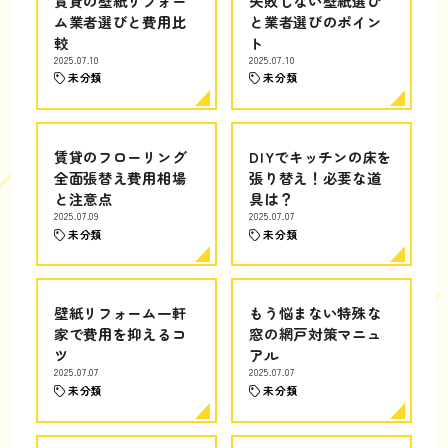
賃貸の壁紙リフォー
失敗しない壁紙選び
ム業者選びと費用比
と業者選びのポイン
較
ト
2025.07.10
2025.07.10
未分類
未分類
賃貸のフローリング
DIYでキッチンの床を
全面張替え費用相場
張り替え！必要な道
と注意点
具は？
2025.07.09
2025.07.07
未分類
未分類
壁紙リフォーム一軒
もう悩まない特殊な
家で費用を抑えるコ
窓の網戸対策マニュ
ツ
アル
2025.07.07
2025.07.07
未分類
未分類