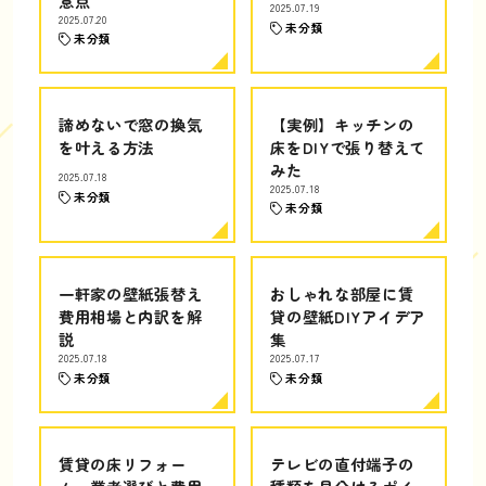
意点
2025.07.19
2025.07.20
未分類
未分類
諦めないで窓の換気
【実例】キッチンの
を叶える方法
床をDIYで張り替えて
みた
2025.07.18
2025.07.18
未分類
未分類
一軒家の壁紙張替え
おしゃれな部屋に賃
費用相場と内訳を解
貸の壁紙DIYアイデア
説
集
2025.07.18
2025.07.17
未分類
未分類
賃貸の床リフォー
テレビの直付端子の