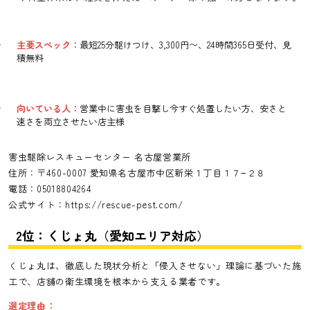
主要スペック：
最短25分駆けつけ、3,300円〜、24時間365日受付、見
積無料
向いている人：
営業中に害虫を目撃し今すぐ処置したい方、安さと
速さを両立させたい店主様
害虫駆除レスキューセンター 名古屋営業所
住所：〒460-0007 愛知県名古屋市中区新栄１丁目１７−２８
電話：05018804264
公式サイト：
https://rescue-pest.com/
2位：くじょ丸（愛知エリア対応）
くじょ丸は、徹底した現状分析と「侵入させない」理論に基づいた施
工で、店舗の衛生環境を根本から支える業者です。
選定理由：