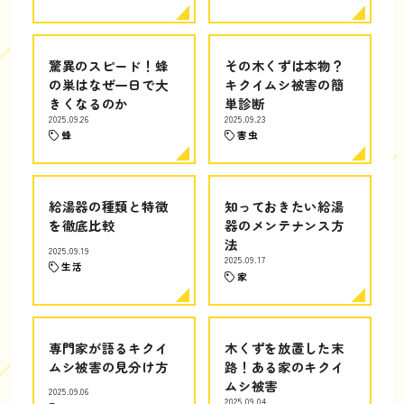
驚異のスピード！蜂
その木くずは本物？
の巣はなぜ一日で大
キクイムシ被害の簡
きくなるのか
単診断
2025.09.26
2025.09.23
蜂
害虫
給湯器の種類と特徴
知っておきたい給湯
を徹底比較
器のメンテナンス方
法
2025.09.19
2025.09.17
生活
家
専門家が語るキクイ
木くずを放置した末
ムシ被害の見分け方
路！ある家のキクイ
ムシ被害
2025.09.06
2025.09.04