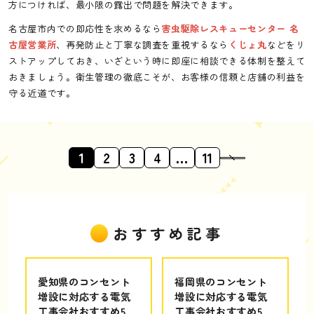
方につければ、最小限の露出で問題を解決できます。
名古屋市内での即応性を求めるなら
害虫駆除レスキューセンター 名
古屋営業所
、再発防止と丁寧な調査を重視するなら
くじょ丸
などをリ
ストアップしておき、いざという時に即座に相談できる体制を整えて
おきましょう。衛生管理の徹底こそが、お客様の信頼と店舗の利益を
守る近道です。
1
2
3
4
…
11
おすすめ記事
愛知県のコンセント
福岡県のコンセント
増設に対応する電気
増設に対応する電気
工事会社おすすめ5
工事会社おすすめ5