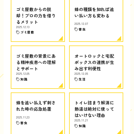
ゴミ屋敷からの脱
蜂の種類を知れば追
却！プロの力を借り
い払い方も変わる
るメリット
2025.12.07
2025.12.13
害虫
ゴミ屋敷
ゴミ屋敷の背景にあ
オートロックと宅配
る精神疾患への理解
ボックスの連携が生
とサポート
み出す利便性
2025.12.05
2025.12.05
知識
生活
蜂を追い払えず刺さ
トイレ詰まり解消に
れた時の応急処置
熱湯は絶対に使って
はいけない理由
2025.11.23
2025.11.21
害虫
知識