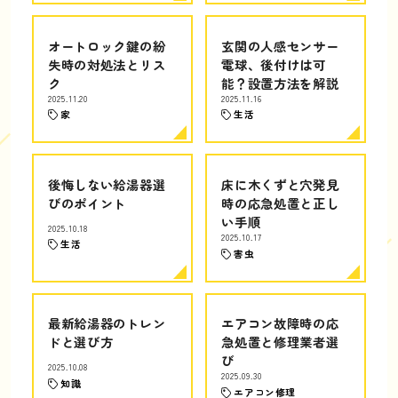
オートロック鍵の紛
玄関の人感センサー
失時の対処法とリス
電球、後付けは可
ク
能？設置方法を解説
2025.11.20
2025.11.16
家
生活
後悔しない給湯器選
床に木くずと穴発見
びのポイント
時の応急処置と正し
い手順
2025.10.18
2025.10.17
生活
害虫
最新給湯器のトレン
エアコン故障時の応
ドと選び方
急処置と修理業者選
び
2025.10.08
2025.09.30
知識
エアコン修理