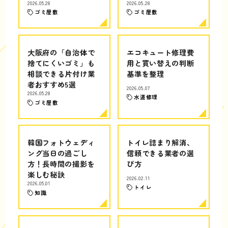
2026.05.28
2026.05.28
ゴミ屋敷
ゴミ屋敷
大阪府の「自治体で
エコキュート修理費
捨てにくいゴミ」も
用と買い替えの判断
相談できる片付け業
基準を整理
者おすすめ5選
2026.05.07
2026.05.28
水道修理
ゴミ屋敷
韓国フォトウェディ
トイレ詰まり解消、
ング当日の過ごし
信頼できる業者の選
方！長時間の撮影を
び方
楽しむ秘訣
2026.02.11
2026.05.01
トイレ
知識