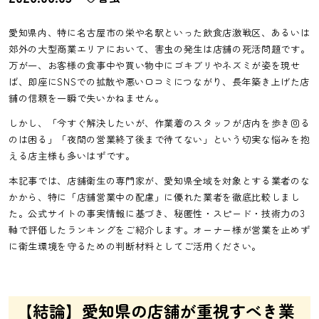
愛知県内、特に名古屋市の栄や名駅といった飲食店激戦区、あるいは
郊外の大型商業エリアにおいて、害虫の発生は店舗の死活問題です。
万が一、お客様の食事中や買い物中にゴキブリやネズミが姿を現せ
ば、即座にSNSでの拡散や悪い口コミにつながり、長年築き上げた店
舗の信頼を一瞬で失いかねません。
しかし、「今すぐ解決したいが、作業着のスタッフが店内を歩き回る
のは困る」「夜間の営業終了後まで待てない」という切実な悩みを抱
える店主様も多いはずです。
本記事では、店舗衛生の専門家が、愛知県全域を対象とする業者のな
かから、特に「店舗営業中の配慮」に優れた業者を徹底比較しまし
た。公式サイトの事実情報に基づき、秘匿性・スピード・技術力の3
軸で評価したランキングをご紹介します。オーナー様が営業を止めず
に衛生環境を守るための判断材料としてご活用ください。
【結論】愛知県の店舗が重視すべき業