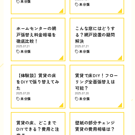
未分類
未分類
ホームセンターの網
こんな窓にはどうす
戸張替え料金相場を
る？網戸設置の疑問
徹底比較！
解決
2025.07.21
2025.07.21
未分類
未分類
【体験談】賃貸の床
賃貸で床DIY！フロー
をDIYで張り替えてみ
リング全面張替えは
た
可能？
2025.07.20
2025.07.20
未分類
未分類
賃貸の床、どこまで
壁紙の部分チェンジ
DIYできる？費用と注
賃貸の費用相場は？