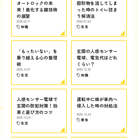
オートロックの未
固形物を流してしま
来！進化する鍵技術
った時のトイレ詰ま
の展望
り解消法
2026.02.11
2026.01.03
知識
生活
「もったいない」を
玄関の人感センサー
乗り越える心の整理
電球、電気代はどれ
術
くらい？
2025.12.31
2025.12.30
生活
知識
人感センサー電球で
運転中に蜂が車内へ
玄関の防犯対策！効
侵入した時の対処法
果と選び方のコツ
2025.12.24
2025.12.24
害虫
生活