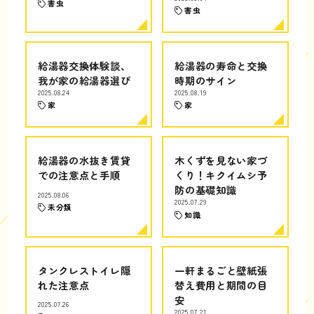
害虫
害虫
給湯器交換体験談、
給湯器の寿命と交換
我が家の給湯器選び
時期のサイン
2025.08.24
2025.08.19
家
家
給湯器の水抜き賃貸
木くずを見ない家づ
での注意点と手順
くり！キクイムシ予
防の基礎知識
2025.08.06
2025.07.29
未分類
知識
タンクレストイレ隠
一軒まるごと壁紙張
れた注意点
替え費用と期間の目
安
2025.07.26
2025.07.21