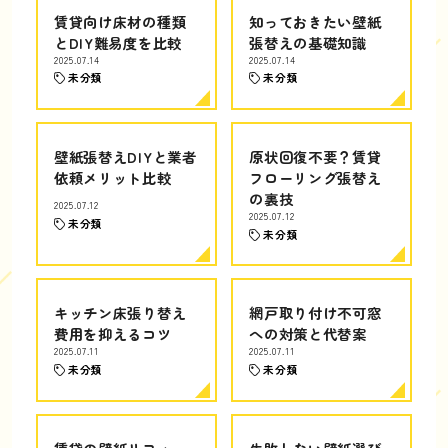
賃貸向け床材の種類
知っておきたい壁紙
とDIY難易度を比較
張替えの基礎知識
2025.07.14
2025.07.14
未分類
未分類
壁紙張替えDIYと業者
原状回復不要？賃貸
依頼メリット比較
フローリング張替え
の裏技
2025.07.12
2025.07.12
未分類
未分類
キッチン床張り替え
網戸取り付け不可窓
費用を抑えるコツ
への対策と代替案
2025.07.11
2025.07.11
未分類
未分類