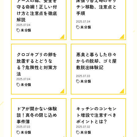
アースの線、安全を
床張り替え時のキッ
守る命綱！正しい付
チン移動、注意点と
け方と注意点を徹底
手順
解説
2025.07.04
2025.07.04
未分類
未分類
クロゴキブリの卵を
悪臭と暮らした日々
放置するとどうな
からの脱却、ゴミ屋
る？危険性と対策方
敷脱出体験記
法
2025.07.03
2025.07.04
未分類
未分類
ドアが開かない体験
キッチンのコンセン
談！真冬の閉じ込め
ト増設で注意すべき
事件簿
ポイントとは？
2025.07.03
2025.07.02
未分類
未分類