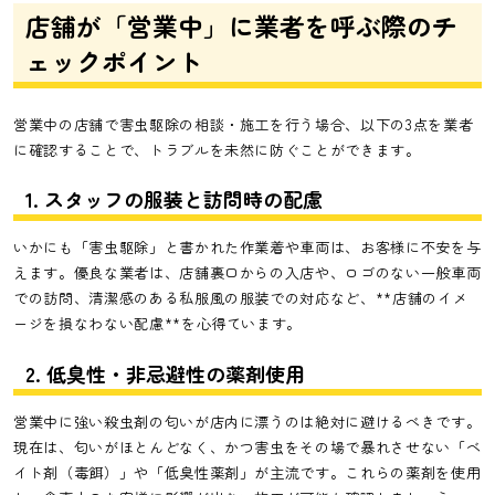
店舗が「営業中」に業者を呼ぶ際のチ
ェックポイント
営業中の店舗で害虫駆除の相談・施工を行う場合、以下の3点を業者
に確認することで、トラブルを未然に防ぐことができます。
1. スタッフの服装と訪問時の配慮
いかにも「害虫駆除」と書かれた作業着や車両は、お客様に不安を与
えます。優良な業者は、店舗裏口からの入店や、ロゴのない一般車両
での訪問、清潔感のある私服風の服装での対応など、**店舗のイメ
ージを損なわない配慮**を心得ています。
2. 低臭性・非忌避性の薬剤使用
営業中に強い殺虫剤の匂いが店内に漂うのは絶対に避けるべきです。
現在は、匂いがほとんどなく、かつ害虫をその場で暴れさせない「ベ
イト剤（毒餌）」や「低臭性薬剤」が主流です。これらの薬剤を使用