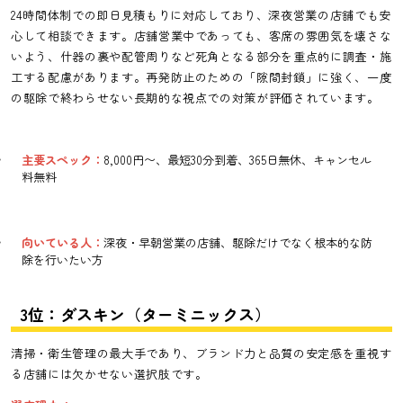
24時間体制での即日見積もりに対応しており、深夜営業の店舗でも安
心して相談できます。店舗営業中であっても、客席の雰囲気を壊さな
いよう、什器の裏や配管周りなど死角となる部分を重点的に調査・施
工する配慮があります。再発防止のための「隙間封鎖」に強く、一度
の駆除で終わらせない長期的な視点での対策が評価されています。
主要スペック：
8,000円〜、最短30分到着、365日無休、キャンセル
料無料
向いている人：
深夜・早朝営業の店舗、駆除だけでなく根本的な防
除を行いたい方
3位：ダスキン（ターミニックス）
清掃・衛生管理の最大手であり、ブランド力と品質の安定感を重視す
る店舗には欠かせない選択肢です。